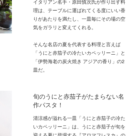
イタリアン名手・原田慎次氏が作り出す料
理は、テーブルに運ばれてくる度にいい香
りがあたりを満たし、一皿毎にその場の空
気をガラリと変えてくれる。
そんな名店の夏を代表する料理と言えば
「うにと赤茄子の冷たいカペッリーニ」と
「伊勢海老の炭火焼き アジアの香り」の2
皿だ。
旬のうにと赤茄子がたまらない名
作パスタ！
清涼感が溢れる一皿「うにと赤茄子の冷た
いカペッリーニ」は、うにと赤茄子が旬を
迎える夏に登場する『アロマフレスカ』の