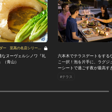
ダー 至高の名店シリーズ
六本木でテラスデートをする
適なヌーヴェルシノワ『礼
こ一択！泡を片手に、ラグジ
居』（青山）
ーシートで過ごす夜が最高す
#テラス