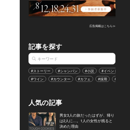
広告掲載はこちら≫
記事を探す
#ストーリー
#シャンパン
#小説
#イベント
#
#ワイン
#カウンター
#カフェ
#採用
#恋愛
人気の記事
男女3人の旅だったはずが、帰り
は2人に…。1人の女性が残ると
Vol.74
決めた理由
TOUGH COOKIES