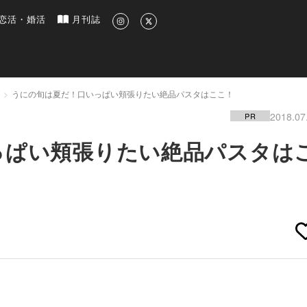
新のグルメ、洗練されたライフスタイル情報
恋活・婚活
月刊誌
うにの旬は夏だ！口いっぱい頬張りたい絶品パスタはここ！
2018.07
PR
っぱい頬張りたい絶品パスタは