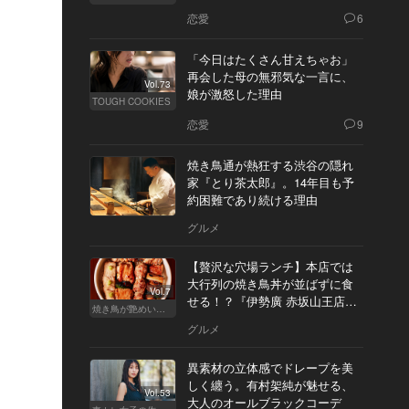
恋愛
6
「今日はたくさん甘えちゃお」
再会した母の無邪気な一言に、
Vol.73
娘が激怒した理由
TOUGH COOKIES
恋愛
9
焼き鳥通が熱狂する渋谷の隠れ
家『とり茶太郎』。14年目も予
約困難であり続ける理由
グルメ
【贅沢な穴場ランチ】本店では
大行列の焼き鳥丼が並ばずに食
Vol.7
せる！？『伊勢廣 赤坂山王店』
焼き鳥が艶めいてきた
へ
グルメ
異素材の立体感でドレープを美
しく纏う。有村架純が魅せる、
Vol.53
大人のオールブラックコーデ