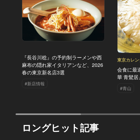
『長谷川稔』の予約制ラーメンや西
東京カレン
麻布の隠れ家イタリアンなど、2026
Vol.25
会食に最
春の東京新名店3選
華 青鸞
#新店情報
#青山
ロングヒット記事