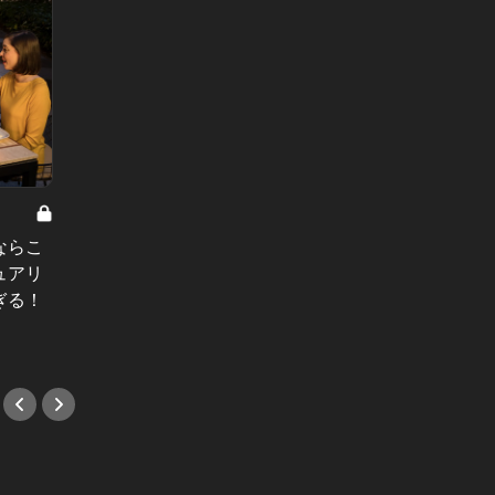
夕方か
へ Vol.1
30年愛され続ける、街のイタリア
鮮やか
ならこ
ン！ふらりと立ち寄りたくなる都立
橋でN
ュアリ
大学の名店
ここだ
ぎる！
#パスタ
#バル