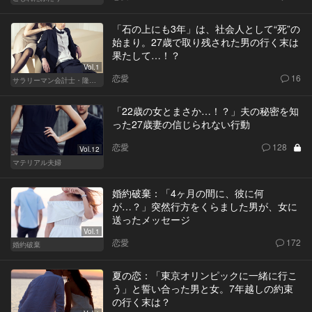
「石の上にも3年」は、社会人として“死”の
始まり。27歳で取り残された男の行く末は
果たして…！？
Vol.1
恋愛
16
サラリーマン会計士・隆一の迷い
「22歳の女とまさか…！？」夫の秘密を知
った27歳妻の信じられない行動
恋愛
128
Vol.12
マテリアル夫婦
婚約破棄：「4ヶ月の間に、彼に何
が…？」突然行方をくらました男が、女に
送ったメッセージ
Vol.1
恋愛
172
婚約破棄
夏の恋：「東京オリンピックに一緒に行こ
う」と誓い合った男と女。7年越しの約束
の行く末は？