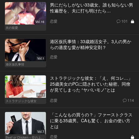
男にだらしがない33歳女。誰も知らない男
性遍歴を、夫に打ち明けたら…
恋愛
101
Vol.16
夫の寵愛
港区仮氏事情：33歳婚活女子。3人の男か
らの適度な愛が精神安定剤？
恋愛
Vol.1
港区仮氏事情
ストラテジックな彼女：「え、何コレ…」
25歳美女のPCに隠されていた秘密。同僚
が見てしまった “ヤバいモノ”とは
Vol.1
恋愛
114
ストラテジックな彼女
「こんなもの買うの？」ファーストクラス
に乗る35歳男。CAも驚く、お金の使い方
とは
Vol.7
恋愛
Beef or Chicken～空の上の恋愛模様～