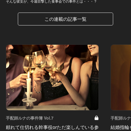
そんな彼女が、今週目撃した食事会での事件とは・・・？
この連載の記事一覧
手配師ルナの事件簿 Vol.7
手配師ルナの
頼れて仕切れる幹事役orただ楽しんでいる参
結婚指輪