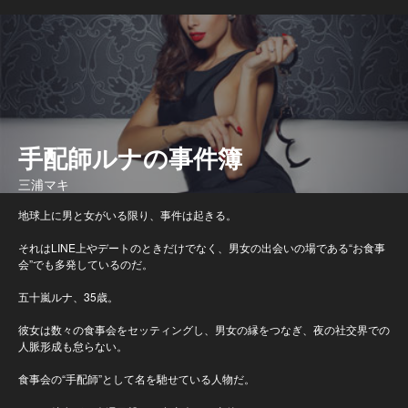
手配師ルナの事件簿
三浦マキ
地球上に男と女がいる限り、事件は起きる。
それはLINE上やデートのときだけでなく、男女の出会いの場である“お食事
会”でも多発しているのだ。
五十嵐ルナ、35歳。
彼女は数々の食事会をセッティングし、男女の縁をつなぎ、夜の社交界での
人脈形成も怠らない。
食事会の“手配師”として名を馳せている人物だ。