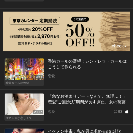
香港ガールの野望：シンデレラ・ガールは
こうして作られる
恋愛
Vol.1
香港ガールの野望
「急なお泊まりデートなんて、無理…！」
恋愛“ご無沙汰”期間が長すぎた、女の葛藤
恋愛
93
Vol.10
ロマンスが恋しくて
イケメン中毒：私が男に求めるのは顔だ