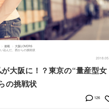
連載
大阪LOVERS
に舞い込んだ、西からの挑戦状
2018.05
か私が大阪に！？東京の“量産型女
らの挑戦状
126