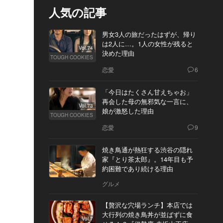
人気の記事
男女3人の旅だったはずが、帰り
は2人に…。1人の女性が残ると
Vol.74
決めた理由
TOUGH COOKIES
恋愛
6
「今日はたくさん甘えちゃお」
再会した母の無邪気な一言に、
Vol.73
娘が激怒した理由
TOUGH COOKIES
恋愛
9
焼き鳥通が熱狂する渋谷の隠れ
家『とり茶太郎』。14年目も予
約困難であり続ける理由
グルメ
【贅沢な穴場ランチ】本店では
大行列の焼き鳥丼が並ばずに食
Vol.7