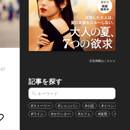
広告掲載はこちら≫
.07
記事を探す
#ストーリー
#シャンパン
#小説
#イベント
#
#ワイン
#カウンター
#カフェ
#採用
#恋愛