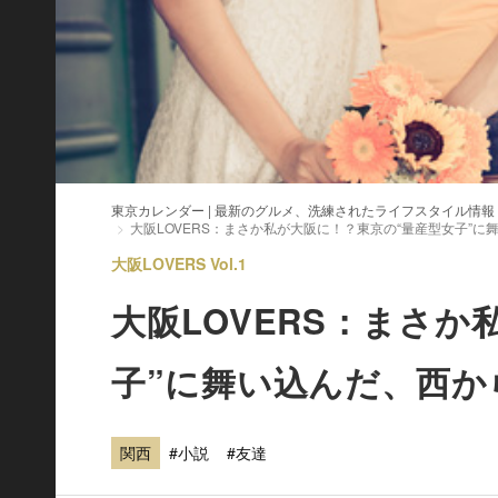
東京カレンダー | 最新のグルメ、洗練されたライフスタイル情報
大阪LOVERS：まさか私が大阪に！？東京の“量産型女子”
大阪LOVERS Vol.1
大阪LOVERS：まさ
子”に舞い込んだ、西か
関西
#小説
#友達