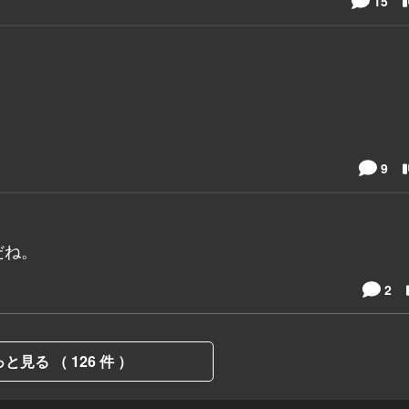
15
9
だね。
2
と見る （ 126 件 ）