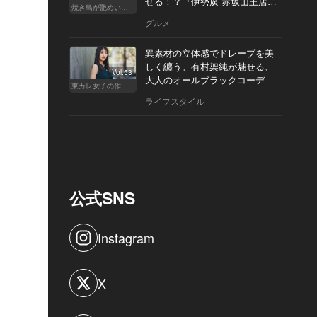
せる！？『伊勢廣 赤坂山王店』
焼き鳥が艶めいてきた
へ
グルメ
異素材の立体感でドレープを美
しく纏う。有村架純が魅せる、
Vol.53
大人のオールブラックコーデ
東カレ女子の作り方
ライフスタイル
公式SNS
Instagram
X