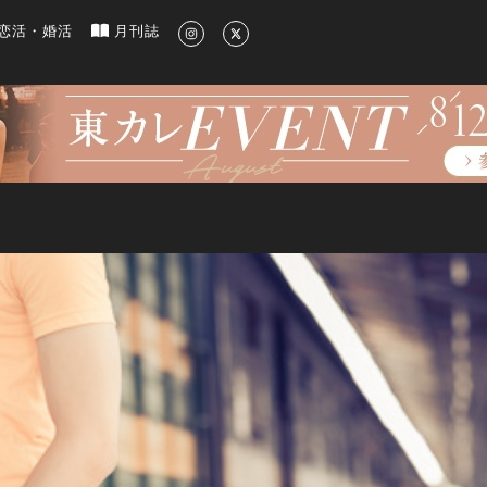
新のグルメ、洗練されたライフスタイル情報
恋活・婚活
月刊誌