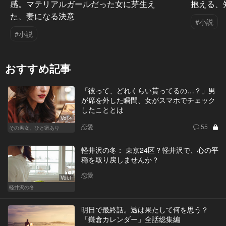
感。マテリアルガールだった女に芽生え
抱える、
た、妻になる決意
#小説
#小説
おすすめ記事
「彼って、どれくらい貰ってるの…？」男
が席を外した瞬間、女がスマホでチェック
したこととは
Vol.4
恋愛
55
その男女、ひと癖あり
軽井沢の冬： 東京24区？軽井沢で、心の平
穏を取り戻しませんか？
恋愛
Vol.1
軽井沢の冬
明日で最終話。透は果たして何を思う？
「鎌倉カレンダー」全話総集編