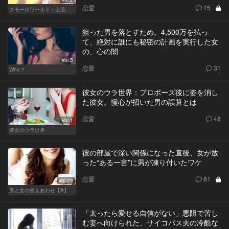
恋愛
15
スモールワールド～上流階級の社会～
狙った男を落とすため。4,500万を払っ
て、絶対に誰にも秘密の計画を実行した女
の、心の闇
Vol.5
恋愛
31
Who？
彼女のウラ世界：プロポーズ後に姿を消し
た彼女。慢心が招いた男の誤算とは
恋愛
48
Vol.1
彼女のウラ世界
彼の部屋で深い関係になった直後、女が放
った“ある一言”に男が凍り付いたワケ
恋愛
81
Vol.23
男と女の答えあわせ【A】
「太ったら愛せる自信がない」悪阻で苦し
む妻へ向けられた、サイコパス夫の冷酷な