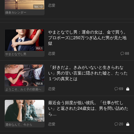
恋愛
Vol.10
鎌倉カレンダー
やまとなでし男：運命の女は、金で買う。
プロポーズに250万つぎ込んだ男が見た地
獄
Vol.1
恋愛
88
やまとなでし男
「好きだよ。きみがいないと生きられな
い」男の甘い言葉に隠された嘘と、たった
１つの真実とは
Vol.6
恋愛
69
ようこそ、ルミ子の部屋へ
最近会う頻度が低い彼氏。「仕事が忙し
い」と返された24歳女は、男を問い詰めた
ら…
Vol.16
恋愛
20
運命なんて、今さら