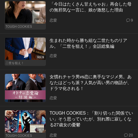
「今日はたくさん甘えちゃお」再会した母
の無邪気な一言に、娘が激怒した理由
恋愛
9
Vol.73
TOUGH COOKIES
生まれた時から勝ち組な二世たちのリア
ル。「二世を狙え！」全話総集編
恋愛
Vol.9
二世を狙え！
女慣れチャラ男vs恋に奥手なマジメ男。あ
なたはどっち派？人気が高い男の物語が、
ドラマ化される！
恋愛
TOUGH COOKIES：「割り切った関係でい
い」そう思っていたが、別れ際に寂しくな
る27歳女の憂鬱
Vol.1
恋愛
20
TOUGH COOKIES