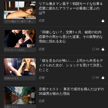
リアル働きマン葉子！戦闘モードな仕事＆
恋愛に疲れたアラフォーが最後に選ぶの
は?!
Vol.16
恋愛
リアル働きマン葉子！黒革の編集手帳 written by 内埜さくら
「同棲しない？」交際1ヶ月、秘密の社内
恋愛中の男から受けた提案。その衝撃的な
理由に揺れる女心
Vol.2
恋愛
40
デスパレートな2人
「鏡を見るのが怖い…」上司から外見をデ
ィスられた女が、ショックを受けて決意し
たこと
Vol.2
恋愛
60
女神のオキテ
京都クエスト： 東京で成功を掴んだはずの
35歳男が敗れた理由
恋愛
Vol.1
京都クエスト