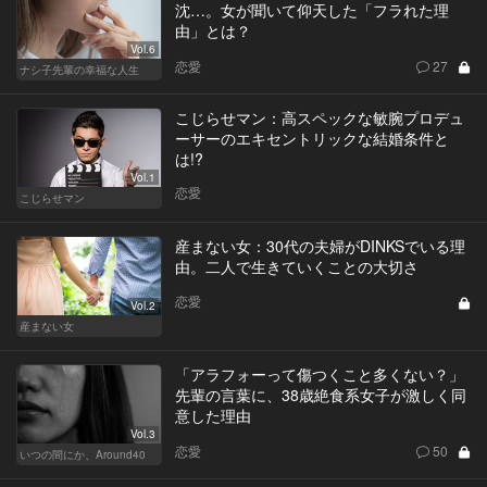
沈…。女が聞いて仰天した「フラれた理
由」とは？
Vol.6
恋愛
27
ナシ子先輩の幸福な人生
こじらせマン：高スペックな敏腕プロデュ
ーサーのエキセントリックな結婚条件と
は!?
Vol.1
恋愛
こじらせマン
産まない女：30代の夫婦がDINKSでいる理
由。二人で生きていくことの大切さ
恋愛
Vol.2
産まない女
「アラフォーって傷つくこと多くない？」
先輩の言葉に、38歳絶食系女子が激しく同
意した理由
Vol.3
恋愛
50
いつの間にか、Around40