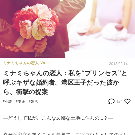
ミナミちゃんの恋人 Vol.1
2018.02.14
ミナミちゃんの恋人：私を“プリンセス”と
呼ぶキザな婚約者。港区王子だった彼か
ら、衝撃の提案
#小説
#友達
#婚活
124
―どうして私が、こんな辺鄙な土地に住むの...？―
幸せな家庭を築くことを夢見て、コツコツ女としての人生