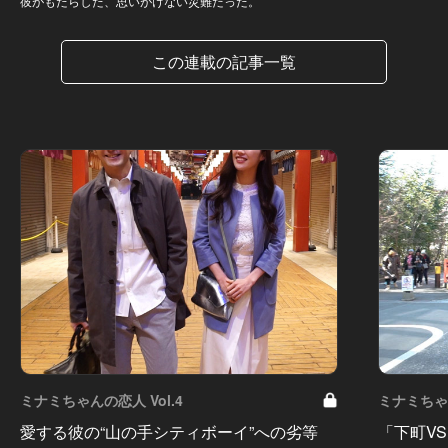
彼がもたらした、思いがけない災難だった。
この連載の記事一覧
ミナミちゃんの恋人 Vol.4
ミナミちゃん
愛する彼の“山の手シティボーイ”への劣等
「下町V