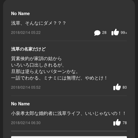
No Name
浅草、そんなにダメ？？？
2018/02/14 05:22
28
99+
浅草の名家だけど
質素倹約が家訓の姑から
いろいろ口出しされるが、
旦那は逆らえないパターンかな。
一話でわかる、ミナミには無理だ、やめとけ！
2018/02/14 05:52
80
No Name
小泉孝太郎な婚約者に浅草ライフ、いいじゃないの！！
2018/02/14 06:30
78