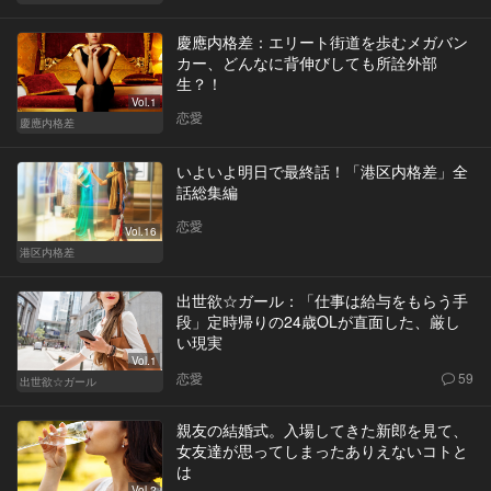
慶應内格差：エリート街道を歩むメガバン
カー、どんなに背伸びしても所詮外部
生？！
Vol.1
恋愛
慶應内格差
いよいよ明日で最終話！「港区内格差」全
話総集編
恋愛
Vol.16
港区内格差
出世欲☆ガール：「仕事は給与をもらう手
段」定時帰りの24歳OLが直面した、厳し
い現実
Vol.1
恋愛
59
出世欲☆ガール
親友の結婚式。入場してきた新郎を見て、
女友達が思ってしまったありえないコトと
は
Vol.2