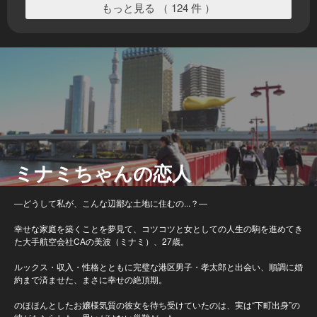
もっと見る （ 124 件 ）
ミナミちゃんの恋人
―どうして私が、こんな辺鄙な土地に住むの...？―
幸せな家庭を築くことを夢見て、コツコツと女としての人生の駒を進めてき
た大手航空会社CAの美波（ミナミ）、27歳。
ルックス・収入・性格とともに完璧な港区男子・孝太郎と出会い、順調に婚
約まで済ませた、まさに幸せの絶頂期。
のほほんとしたお嬢様気質の彼女を待ち受けていたのは、実は“下町出身”の