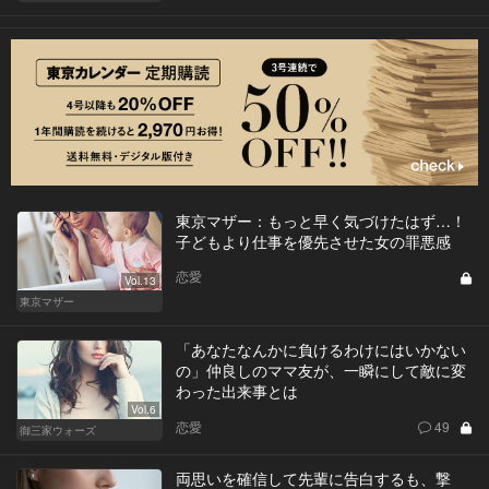
東京マザー：もっと早く気づけたはず…！
子どもより仕事を優先させた女の罪悪感
恋愛
Vol.13
東京マザー
「あなたなんかに負けるわけにはいかない
の」仲良しのママ友が、一瞬にして敵に変
わった出来事とは
Vol.6
恋愛
49
御三家ウォーズ
両思いを確信して先輩に告白するも、撃