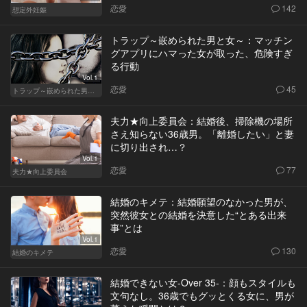
恋愛
142
想定外妊娠
トラップ～嵌められた男と女～：マッチン
グアプリにハマった女が取った、危険すぎ
る行動
Vol.1
恋愛
45
トラップ～嵌められた男と女～
夫力★向上委員会：結婚後、掃除機の場所
さえ知らない36歳男。「離婚したい」と妻
に切り出され…？
Vol.1
恋愛
77
夫力★向上委員会
結婚のキメテ：結婚願望のなかった男が、
突然彼女との結婚を決意した“とある出来
事”とは
Vol.1
恋愛
130
結婚のキメテ
結婚できない女-Over 35-：顔もスタイルも
文句なし。36歳でもグッとくる女に、男が