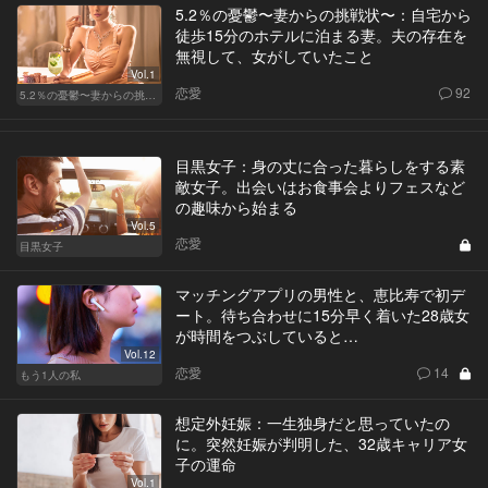
5.2％の憂鬱〜妻からの挑戦状〜：自宅から
徒歩15分のホテルに泊まる妻。夫の存在を
無視して、女がしていたこと
Vol.1
恋愛
92
5.2％の憂鬱〜妻からの挑戦状〜
目黒女子：身の丈に合った暮らしをする素
敵女子。出会いはお食事会よりフェスなど
の趣味から始まる
Vol.5
恋愛
目黒女子
マッチングアプリの男性と、恵比寿で初デ
ート。待ち合わせに15分早く着いた28歳女
が時間をつぶしていると…
Vol.12
恋愛
14
もう1人の私
想定外妊娠：一生独身だと思っていたの
に。突然妊娠が判明した、32歳キャリア女
子の運命
Vol.1