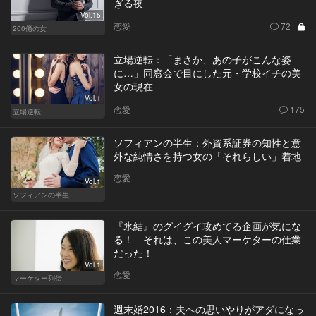
ぎる夜
Vol.15
恋愛
72
200億の女
立場逆転：「まさか、あの子がこんな姿
に…」同窓会で目にした元・学校イチの美
女の現在
Vol.1
恋愛
175
立場逆転
ソフィアンの半生：外資系証券の知性と意
外な純情さを持つ女の「それらしい」着地
恋愛
Vol.1
ソフィアンの半生
『氷結』のグイグイ攻めてる企画が気にな
る！ それは、この美人マーケターの仕業
だった！
Vol.1
恋愛
マーケター列伝
週末婚2016：夫への思いやりがアダになっ