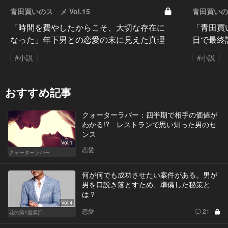
青田買いのスゝメ Vol.15
青田買いのス
「時間を費やしたからこそ、大切な存在に
「青田買
なった」年下男との恋愛の末に見えた真理
日で最終
#小説
#小説
おすすめ記事
クォーターラバー：四半期で相手の価値が
わかる!? レストランで思い知った男のセ
ンス
Vol.1
恋愛
クォーターラバー
何が何でも成功させたい案件がある。男が
男を口説き落とすため、準備した秘策と
は？
Vol.4
恋愛
21
花の第1営業部