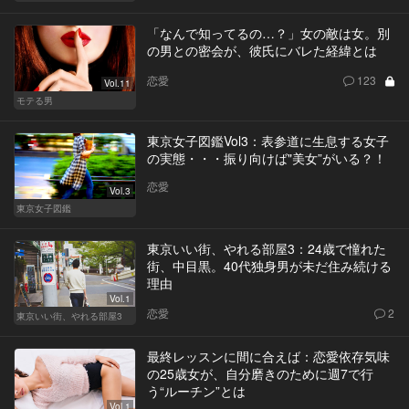
「なんで知ってるの…？」女の敵は女。別
の男との密会が、彼氏にバレた経緯とは
恋愛
123
Vol.11
モテる男
東京女子図鑑Vol3：表参道に生息する女子
の実態・・・振り向けば"美女”がいる？！
恋愛
Vol.3
東京女子図鑑
東京いい街、やれる部屋3：24歳で憧れた
街、中目黒。40代独身男が未だ住み続ける
理由
Vol.1
恋愛
2
東京いい街、やれる部屋3
最終レッスンに間に合えば：恋愛依存気味
の25歳女が、自分磨きのために週7で行
う“ルーチン”とは
Vol.1