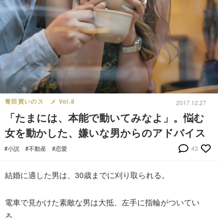
青田買いのスゝメ Vol.8
2017.12.27
「たまには、本能で動いてみなよ」。悩む
女を動かした、嫌いな男からのアドバイス
#小説
#不動産
#恋愛
43
結婚に適した男は、30歳までに刈り取られる。
電車で見かけた素敵な男は大抵、左手に指輪がついてい
る。