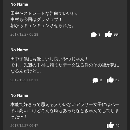
No Name
田中〜ストレートな告白でいいわ。
中村も今回はグッジョブ！
朝からキュンキュンさせられた。
2017/12/27 05:28
3
99+
No Name
田中子供にも優しいし良いやつじゃん！
でも、先週の中村に頼またデータ送る件のその後が気に
なるんだけど…
2017/12/27 06:11
3
67
No Name
本能で好きって思える人がいないアラサー女子にはハー
ドル高い！けどこんな時もあったなときゅんてしてしま
った〜！
2017/12/27 06:47
45