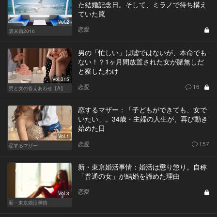
た結婚記念日。そして、ミラノで待ち構え
ていた罠
Vol.2
恋愛
週末婚2016
男の「忙しい」は嘘ではないが、本命でも
ない！？1ヶ月間放置された女が脈無しだ
と察したわけ
Vol.315
恋愛
16
男と女の答えあわせ【A】
恋するマザー：「子どもができても、女で
いたい」。34歳・主婦の人生が、再び動き
始めた日
Vol.1
恋愛
157
恋するマザー
新・東京婚活事情：婚活は懲り懲り。自称
「普通の女」が結婚を諦めた理由
恋愛
Vol.3
新・東京婚活事情