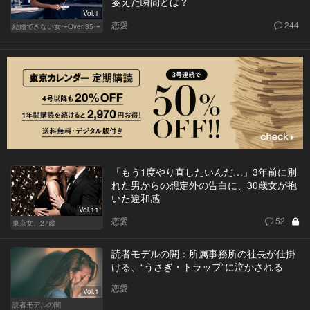
萎えた瞬間とは？
Vol.1
恋愛
244
結婚できない女〜Over 35〜
「もう1度やり直したいんだ…」3年前に別
れた男からの想定外の告白に、30歳女が抱
いた違和感
Vol.11
恋愛
52
東京女、27歳
読者モデルの闇：所属事務所の社長が仕掛
ける、“うさぎ・トラップ”に泣かされる
恋愛
Vol.1
読者モデルの闇