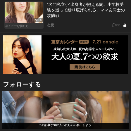
“名門私立小”出身者が抱える闇。小学校受
験を巡って繰り広げられる、ママ友同士の
攻防戦
Vol.8
恋愛
66
ネイビーな妻たち
フォローする
この記事が気に入ったらいいね！しよう