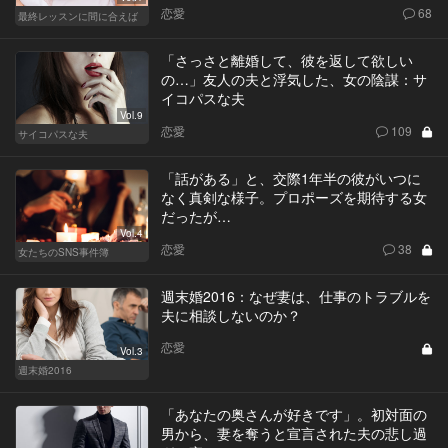
恋愛
68
最終レッスンに間に合えば
「さっさと離婚して、彼を返して欲しい
の…」友人の夫と浮気した、女の陰謀：サ
イコパスな夫
Vol.9
恋愛
109
サイコパスな夫
「話がある」と、交際1年半の彼がいつに
なく真剣な様子。プロポーズを期待する女
だったが…
Vol.4
恋愛
38
女たちのSNS事件簿
週末婚2016：なぜ妻は、仕事のトラブルを
夫に相談しないのか？
恋愛
Vol.3
週末婚2016
「あなたの奥さんが好きです」。初対面の
男から、妻を奪うと宣言された夫の悲し過