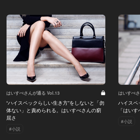
はいすぺさんが通る Vol.13
はいすぺさん
“ハイスペックらしい生き方”をしないと「勿
ハイスペ
体ない」と責められる。はいすぺさんの窮
「はいす
屈さ
#小説
#小説