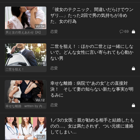
「彼女のテクニック、間違いだらけでウン
ザリ…」たった2回で男の気持ちが冷め
た、女の行為
Vol.54
恋愛
69
男と女の答えあわせ【A】
二世を狙え！：ほかの二世とは一緒にしな
いで。どんな女性に言い寄られても心動か
ない男
Vol.6
恋愛
二世を狙え！
幸せな離婚：病院で“あの女”との直接対
決！ そして妻の知らない新たな事実が明
るみに
Vol.12
恋愛
幸せな離婚 written by 内埜さくら
1／3の女医：親が勧める相手と結婚したも
のの…。女は満たされず、つい元彼に連絡
してしまい…
Vol.1