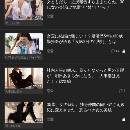
女ともだち：近況報告すらままならぬ。30
代女の会話は“地雷”と“禁句”だらけ
恋愛
Vol.1
女ともだち
女医に結婚は難しい！？婚活歴5年の30歳
勤務医が語る「女医3分の1法則」とは
恋愛
14
Vol.27
U-29女子の婚活サバイバル
社内人事の顛末。目立たなかった男の暗躍
が、明日あきらかになる。「人事部は見
た！」総集編
Vol.11
恋愛
1
人事部は見た！
35歳、女の闘い。独身仲間の固い絆さえ嫉
妬に変えさせた、恐るべき女の美貌
恋愛
Vol.4
麗しの35歳