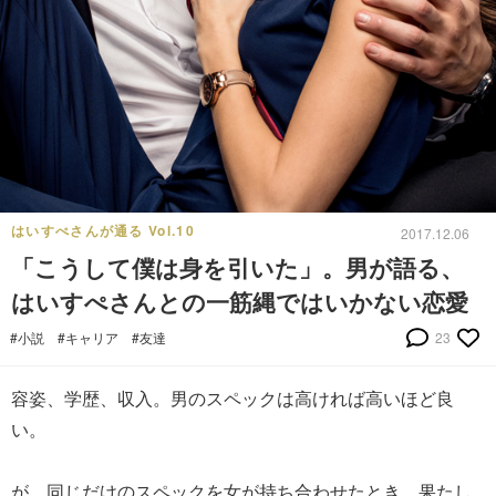
はいすぺさんが通る Vol.10
2017.12.06
「こうして僕は身を引いた」。男が語る、
はいすぺさんとの一筋縄ではいかない恋愛
#小説
#キャリア
#友達
23
容姿、学歴、収入。男のスペックは高ければ高いほど良
い。
が、同じだけのスペックを女が持ち合わせたとき、果たし