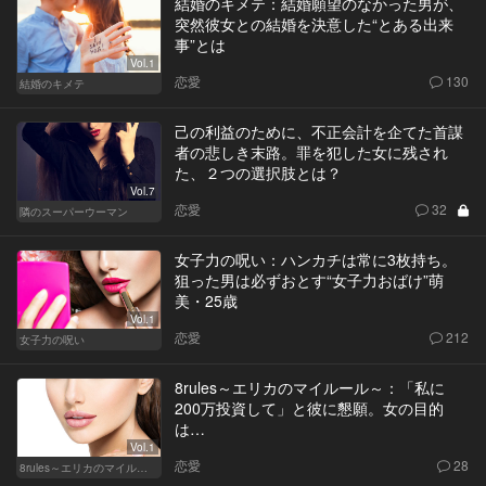
結婚のキメテ：結婚願望のなかった男が、
突然彼女との結婚を決意した“とある出来
事”とは
Vol.1
恋愛
130
結婚のキメテ
己の利益のために、不正会計を企てた首謀
者の悲しき末路。罪を犯した女に残され
た、２つの選択肢とは？
Vol.7
恋愛
32
隣のスーパーウーマン
女子力の呪い：ハンカチは常に3枚持ち。
狙った男は必ずおとす“女子力おばけ”萌
美・25歳
Vol.1
恋愛
212
女子力の呪い
8rules～エリカのマイルール～：「私に
200万投資して」と彼に懇願。女の目的
は…
Vol.1
恋愛
28
8rules～エリカのマイルール～