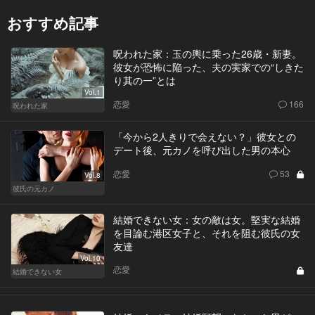
おすすめ記事
呪われた家：玉の輿に乗った26歳・新妻。
彼女が恐怖に陥った、夫の実家での“しきた
り其の一”とは
Vol.1
恋愛
166
呪われた家
「今から2人きりで会えない？」彼女との
デート後、元カノを呼び出した男の本心
恋愛
53
Vol.8
彼氏の元カノ
結婚できない女：女の敵は女。堅実な結婚
を目論む港区女子と、それを阻む彼氏の女
友達
Vol.10
恋愛
結婚できない女