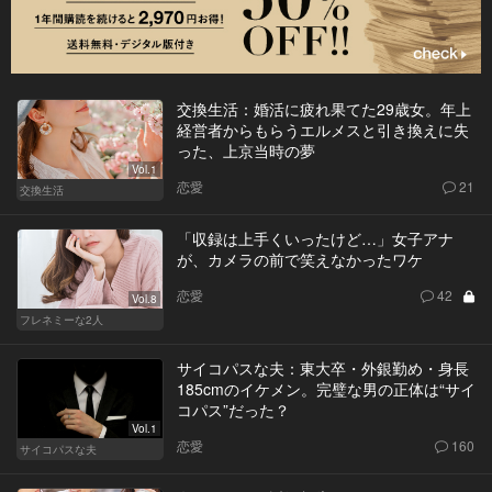
交換生活：婚活に疲れ果てた29歳女。年上
経営者からもらうエルメスと引き換えに失
った、上京当時の夢
Vol.1
恋愛
21
交換生活
「収録は上手くいったけど…」女子アナ
が、カメラの前で笑えなかったワケ
恋愛
42
Vol.8
フレネミーな2人
サイコパスな夫：東大卒・外銀勤め・身長
185cmのイケメン。完璧な男の正体は“サイ
コパス”だった？
Vol.1
恋愛
160
サイコパスな夫