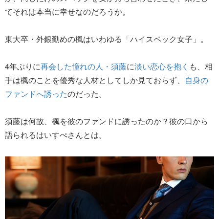
てそれは本当に幸せなのだろうか。
東大卒・外銀勤めの楓はいわゆる「ハイスペック女子」。
4年ぶりに
再会した憧れの人・須藤
に
淡い恋心を抱く
も、相
手は楓のことを優秀な人材としてしか見ておらず、
自身の
ファンドへ誘った
のだった。
須藤は何故、楓を彼のファンドに誘ったのか？彼の口から
語られるはいすぺさんとは。