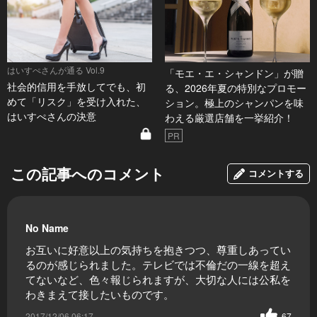
はいすぺさんが通る Vol.9
「モエ・エ・シャンドン」が贈
社会的信用を手放してでも、初
る、2026年夏の特別なプロモー
めて「リスク」を受け入れた、
ション。極上のシャンパンを味
はいすぺさんの決意
わえる厳選店舗を一挙紹介！
PR
この記事へのコメント
コメントする
No Name
お互いに好意以上の気持ちを抱きつつ、尊重しあってい
るのが感じられました。テレビでは不倫だの一線を超え
てないなど、色々報じられますが、大切な人には公私を
わきまえて接したいものです。
2017/12/06 06:17
67