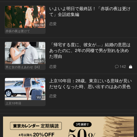
いよいよ明日で最終話！「赤坂の夜は更け
て」全話総集編
恋愛
Vol.16
赤坂の夜は更けて
「帰宅する度に、彼女が…」結婚の意思は
あったのに、2年の同棲で男が別れを決め
た理由
Vol.65
恋愛
142
男と女の答えあわせ【A】
上京10年目：28歳。東京にいる意味が見い
だせなくなった時、思い出すのはあの景色
恋愛
Vol.1
上京10年目