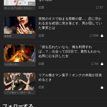
Vol.1
恋愛
27
外コン女子は落とされない
突然のキスで始まる禁断の愛...。恋に浮か
れる女を絶望に突き落とす、男が隠してい
た事実とは
Vol.4
恋愛
208
略奪愛
「彼を忘れたいなら、俺を利用すれ
ば…？」出会って2日目で、素性もわから
ぬ男に心を許した女
Vol.2
恋愛
54
14日間の恋人
リアル働きマン葉子！オンナの本能が目覚
めるとき
恋愛
Vol.5
リアル働きマン葉子！黒革の編集手帳 written by 内埜さくら
フォローする