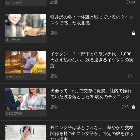
恋愛
29
1／3の女医
軽井沢の冬：一体誰と戦っているの？イン
スタで感じた敗北感
恋愛
Vol.4
軽井沢の冬
イケダン！？：部下とのランチ代、1,000
円さえ払わない。残念過ぎるイケダンの実
態
Vol.1
恋愛
1
イケダン！？
出会って1ヶ月で交際に発展。社内で憧れ
ていた彼を落とした25歳女のテクニック
恋愛
8
Vol.3
東京3C男子
外コン女子は落とされない：華やかな交友
関係を持つ外コン女子が、特定の彼を作ら
ない理由