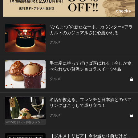
“ひらまつ”の新たな一手。カウンター×アラ
カルトのカジュアルさに心惹かれる
グルメ
手土産に持って行けば喜ばれる！今しか食
べられない贅沢ショコラスイーツ4品
グルメ
名店が教える、フレンチと日本酒とのペア
リングはこうして成り立つ！
グルメ
Vol.2
2015食トレンド⑧フレンチ日本酒ペアリング
【グルメトリビア】今や当たり前だけど…