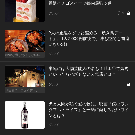
贅沢イチゴスイーツ都内最強５選！
グルメ
1
2人の距離をグッと縮める「焼き鳥デー
ト」。1人7,000円前後で、味も空間も間違
いない3軒
Vol.2
グルメ
32歳が通う“ちょうどいい”価格の店
常連には大物芸能人の名も！世田谷で焼肉
といったらハズせない人気店とは？
グルメ
Vol.2
世田谷で、ご近所ディナーを楽しもう！
犬と人間が紡ぐ愛の物語。映画『僕のワン
ダフル・ライフ』と一緒に楽しみたいワイ
ンとは？
グルメ