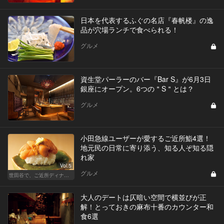
日本を代表するふぐの名店『春帆楼』の逸
品が穴場ランチで食べられる！
グルメ
資生堂パーラーのバー『Bar S』が6月3日
銀座にオープン。6つの＂S＂とは？
グルメ
小田急線ユーザーが愛するご近所鮨4選！
地元民の日常に寄り添う、知る人ぞ知る隠
れ家
Vol.5
グルメ
世田谷で、ご近所ディナーを楽しもう！
大人のデートは仄暗い空間で横並びが正
解！とっておきの麻布十番のカウンター和
食6選