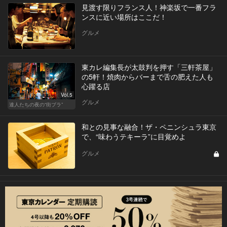
見渡す限りフランス人！神楽坂で一番フラ
ンスに近い場所はここだ！
グルメ
東カレ編集長が太鼓判を押す「三軒茶屋」
の5軒！焼肉からバーまで舌の肥えた人も
心躍る店
Vol.5
グルメ
達人たちの夜の“街ブラ”
和との見事な融合！ザ・ペニンシュラ東京
で、“味わうテキーラ”に目覚めよ
グルメ