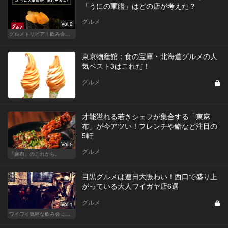
「うにの軍艦」はどの店が考えた？
グルメ
Vol.2
グルメトリビア！飲み会やデートで会話のネタになるQ＆A
東京物産館：食の宝庫・北海道グルメの人
気ベスト3はこれだ！
グルメ
才能溢れる若きシェフが集合する「東麻
布」が今アツい！フレンチや鮨など注目の
5軒
Vol.5
グルメ
「麻布」のこれから。
目黒グルメは連日大賑わい！西口で盛り上
がっている大人ワイガヤ店6選
グルメ
Vol.1
ワイワイ気軽な飲み会に！渋谷・恵比寿・目黒のおしゃれな人気店