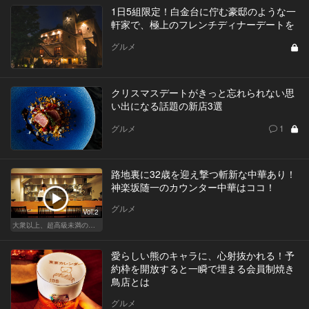
1日5組限定！白金台に佇む豪邸のような一
軒家で、極上のフレンチディナーデートを
グルメ
クリスマスデートがきっと忘れられない思
い出になる話題の新店3選
グルメ
1
路地裏に32歳を迎え撃つ斬新な中華あり！
神楽坂随一のカウンター中華はココ！
グルメ
Vol.2
大衆以上、超高級未満の絶品中華
愛らしい熊のキャラに、心射抜かれる！予
約枠を開放すると一瞬で埋まる会員制焼き
鳥店とは
グルメ