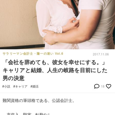
サラリーマン会計士・隆一の迷い Vol.6
2017.11.06
「会社を辞めても、彼女を幸せにする。」
キャリアと結婚、人生の岐路を目前にした
男の決意
#小説
#キャリア
#婚活
18
難関資格の筆頭格である、公認会計士。
―高収入、堅実、転勤なし。