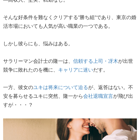
そんな好条件を難なくクリアする”勝ち組”であり、東京の婚
活市場においても人気が高い職業の一つである。
しかし彼らにも、悩みはある。
サラリーマン会計士の隆一は、
信頼する上司・冴木
が出世
競争に敗れたのを機に、
キャリアに迷い
だす。
一方、彼女の
ユキは将来について迫る
が、返答はない。不
安を募らせるユキに突然、隆一から
会社退職宣言
が飛び出
すが・・・？