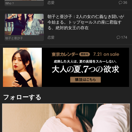
恋愛
36
Who？
朝子と亜沙子：2人の女の仁義なき闘いが
今始まる。トップセールスの座に君臨す
る、絶対的女王の存在
Vol.1
恋愛
174
朝子と亜沙子
フォローする