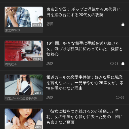
東京DINKS： ポップに浮気する30代男と、
男を踏み台にする20代女の攻防
恋愛
Vol.14
東京DINKS
16年間、好きな相手に手紙を送り続けた
女。気づけば狂気に変わっていた、愛情と
執着心
Vol.13
恋愛
63
有馬紅子
報道ガールの恋愛事件簿：好きな男に職業
を言えない…。一見華やかな25歳女が、素
性を明かせない理由
Vol.1
恋愛
69
報道ガールの恋愛事件簿
「彼女に嘘をつき続けるのが苦痛…」早
朝、女の部屋から静かに去った男の、誰に
も言えない葛藤
Vol.9