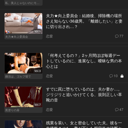
私、美人じゃないのにモテるんです。
夫力★向上委員会：結婚後、掃除機の場所
さえ知らない36歳男。「離婚したい」と妻
に切り出され…？
Vol.1
恋愛
77
夫力★向上委員会
「何考えてるの？」2ヶ月間ほぼ毎週デー
トしているのに、進展なし。曖昧な男の本
心とは
Vol.3
恋愛
10
婚活は、ゴルフ場で
すでに罠に堕ちているのは、夫か妻か…。
ジリジリと追いかけてくる、規則正しい革
靴の音
Vol.7
恋愛
47
黒塗りの扉
残業を装い、女と密会していた夫。彼を一