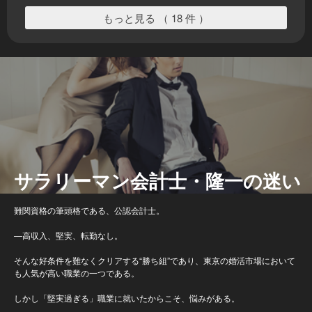
もっと見る （ 18 件 ）
サラリーマン会計士・隆一の迷い
難関資格の筆頭格である、公認会計士。
―高収入、堅実、転勤なし。
そんな好条件を難なくクリアする“勝ち組”であり、東京の婚活市場において
も人気が高い職業の一つである。
しかし「堅実過ぎる」職業に就いたからこそ、悩みがある。