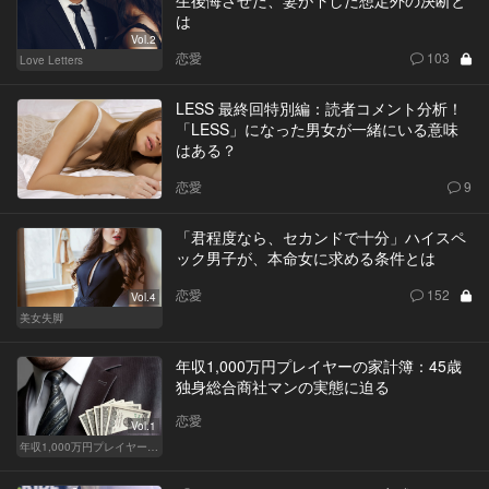
生後悔させた、妻が下した想定外の決断と
は
Vol.2
恋愛
103
Love Letters
LESS 最終回特別編：読者コメント分析！
「LESS」になった男女が一緒にいる意味
はある？
恋愛
9
「君程度なら、セカンドで十分」ハイスペ
ック男子が、本命女に求める条件とは
恋愛
152
Vol.4
美女失脚
年収1,000万円プレイヤーの家計簿：45歳
独身総合商社マンの実態に迫る
恋愛
Vol.1
年収1,000万円プレイヤーの家計簿