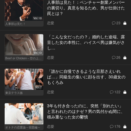
人事部は見た！：ベンチャー創業メンバー
の裏切り。真意を知るため、男が仕掛けた
罠とは？
Vol.10
恋愛
23
人事部は見た！
「こんな女だったの？」婚約した途端、露
呈した女の本性に、ハイスペ男は嫌気がさ
し…
Vol.13
恋愛
26
Beef or Chicken～空の上の恋愛模様～
「誰かに自慢できるような旦那さえいれ
ば…」同級生の集いに顔を出す、30歳女の
もくろみ
Vol.7
恋愛
122
東京テラス族
3年も付き合ったのに、突然「別れたい」
と言われたのはナゼ？男の気付かぬ間に、
積み重なった女の鬱憤
Vol.49
恋愛
176
オトナの恋愛論～宿題編～