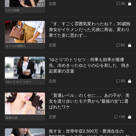
恋愛
36
Vol.2
2人の花嫁
「す、すごく雰囲気変わったね？」30歳独
身女がイケメンだった元彼に再会。変わり
果てた姿に思わず…
Vol.6
恋愛
85
オトコの棚卸し
“ゆとり”のトリセツ：何事も効率が最優
先。冷めきったゆとりの心を刺した、熱き
起業家の言葉
Vol.6
恋愛
59
“ゆとり”のトリセツ
「普通レベル」のくせに…。あの子が、美
女を渡り歩いたモテ男から“最後の女”に選
ばれたワケ
Vol.4
恋愛
139
最後の恋
推す女：世帯年収2,500万・豊洲在住の