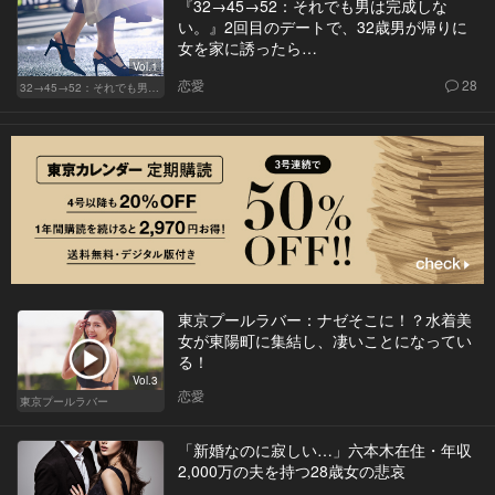
『32→45→52：それでも男は完成しな
い。』2回目のデートで、32歳男が帰りに
女を家に誘ったら…
Vol.1
恋愛
28
32→45→52：それでも男は完成しない。
東京プールラバー：ナゼそこに！？水着美
女が東陽町に集結し、凄いことになってい
る！
Vol.3
恋愛
東京プールラバー
「新婚なのに寂しい…」六本木在住・年収
2,000万の夫を持つ28歳女の悲哀