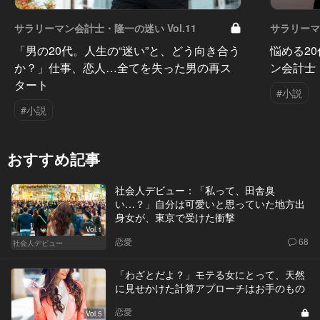
サラリーマン会計士・隆一の迷い Vol.11
サラリーマン
「男の20代。人生の“迷い”と、どう向き合う
悩める2
か？」仕事、恋人…全てを失った男の再ス
ン会計士
タート
#小説
#小説
おすすめ記事
社会人デビュー：「私って、田舎臭
い…？」自分は可愛いと思っていた地方出
身女が、東京で受けた衝撃
Vol.1
恋愛
68
社会人デビュー
「わざとだよ？」モテる女にとって、天然
に見せかけた計算アプローチはお手のもの
恋愛
Vol.5