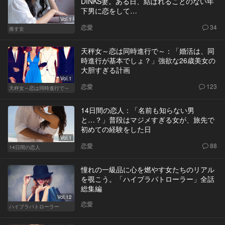
DINKS妻。ある日、結ばれることのない年
下男に恋をして…
Vol.1
恋愛
34
推す女
天秤女～恋は同時進行で～：「婚活は、同
時進行が基本でしょ？」強欲な26歳美女の
大胆すぎる計画
Vol.1
恋愛
123
天秤女～恋は同時進行で～
14日間の恋人：「名前も知らない男
と…？」普段はマジメすぎる女が、旅先で
初めての経験をした日
Vol.1
恋愛
88
14日間の恋人
憧れの一級品に心を燃やす女たちのリアル
を覗こう。「ハイブラパトローラー」全話
総集編
Vol.12
恋愛
ハイブラパトローラー