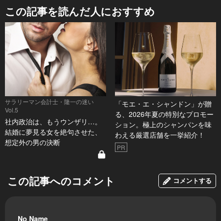
この記事を読んだ人におすすめ
サラリーマン会計士・隆一の迷い
「モエ・エ・シャンドン」が贈
Vol.5
る、2026年夏の特別なプロモー
社内政治は、もうウンザリ…。
ション。極上のシャンパンを味
結婚に夢見る女を絶句させた、
わえる厳選店舗を一挙紹介！
想定外の男の決断
PR
この記事へのコメント
コメントする
No Name