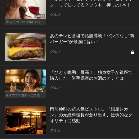
ン」って知ってる？ツウも一押しの1本！
グルメ
Vol.11
柳 忠之のこの12本におまかせ
あのテレビ番組で話題沸騰！バンズなし“肉
バーガー”が最強に旨い！
グルメ
「ひとり晩酌、最高！」独身女子が銀座で
購入した、岩手県産のお酒のアテとは
グルメ
Vol.3
週末のプチ贅沢～ご当地グルメ～
門前仲町の超人気ビストロ。『銀座レカ
ン』の元総料理長が創り出す、圧倒的なク
オリティに感動
グルメ