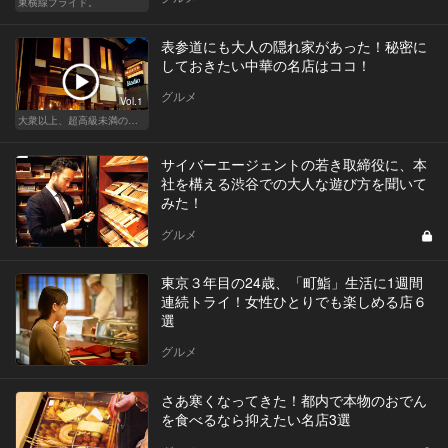
東横線プライド。
表参道にも大人の隠れ家があった！秘密に
しておきたい中華の名店はココ！
グルメ
Vol.1
大衆以上、超高級未満の絶品中華
サイバーエージェントの若き取締役に、本
社を構える渋谷での大人な遊び方を聞いて
みた！
グルメ
東京３年目の24歳、「町鮨」生活に1週間
連続トライ！女性ひとりでも楽しめる店６
選
グルメ
さあ寒くなってきた！都内で本物のおでん
を食べるなら抑えたい名店3選