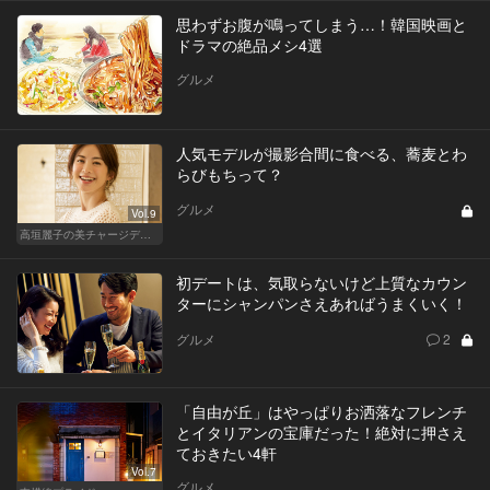
思わずお腹が鳴ってしまう…！韓国映画と
ドラマの絶品メシ4選
グルメ
人気モデルが撮影合間に食べる、蕎麦とわ
らびもちって？
グルメ
Vol.9
高垣麗子の美チャージディナー
初デートは、気取らないけど上質なカウン
ターにシャンパンさえあればうまくいく！
グルメ
2
「自由が丘」はやっぱりお洒落なフレンチ
とイタリアンの宝庫だった！絶対に押さえ
ておきたい4軒
Vol.7
グルメ