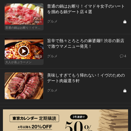
普通の鍋はお断り！イマドキ女子のハート
を掴める鍋デート店４選
グルメ
Vol.1
普通の鍋はお断り！イマドキ女子のハートを掴むのはこんな"進化鍋"
旨辛で熱々とろとろの麻婆麺!! 渋谷の新店
で激ウマメニュー発見！
グルメ
4
Vol.3
大人が喜ぶラーメン
美味しすぎてもう帰れない！イヴのための
デート肉厳選５軒
グルメ