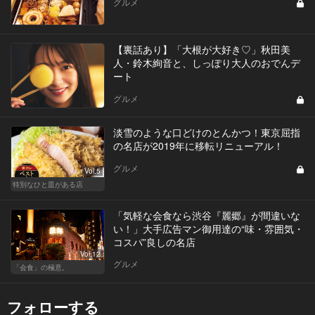
グルメ
【裏話あり】「大根が大好き♡」秋田美
人・鈴木絢音と、しっぽり大人のおでんデ
ート
グルメ
淡雪のような口どけのとんかつ！東京屈指
の名店が2019年に移転リニューアル！
グルメ
Vol.5
特別なひと皿がある店
「気軽な会食なら渋谷『麗郷』が間違いな
い！」大手広告マン御用達の“味・雰囲気・
コスパ”良しの名店
Vol.12
グルメ
「会食」の極意。
フォローする