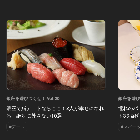
銀座を遊びつくせ！ Vol.20
銀座を遊びつ
銀座で鮨デートならここ！2人が幸せになれ
憧れのパ
る、絶対に外さない10選
ト3を紹
#デート
#スイー