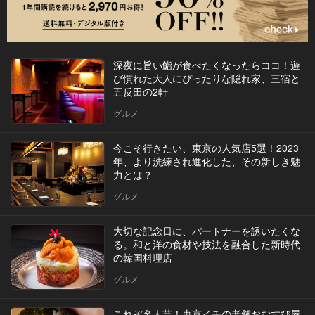
深夜に旨い鮨が食べたくなったらココ！遊
び慣れた大人にぴったりな隠れ家、三宿と
五反田の2軒
グルメ
今こそ行きたい、東京の人気店5選！2023
年、より洗練され進化した、その新しき魅
力とは？
グルメ
大切な記念日に、パートナーを誘いたくな
る。和と洋の食材や技法を融合した新時代
の韓国料理店
グルメ
これぞ名人芸！東京イチの老舗おむすび屋