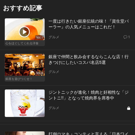
おすすめ記事
一度は行きたい銀座伝統の味！『資生堂パ
ーラー』の人気メニューはこれだ！
グルメ
1
Vol.1
心をほぐしてくれる洋食
銀座で仲間と飲み会するならこんな店！行
きつけにしたいコスパ名店5選
グルメ
Vol.6
銀座を遊びつくせ！
ジントニックが進化！焼肉と好相性な「ジ
ントニ!!」となって焼肉界を席巻中
グルメ
打倒ロマネ・コンティと言える「日本ワイ