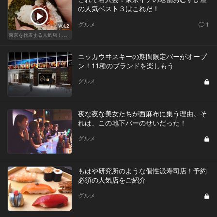
の人気ベスト３はこれだ！
グルメ
1
Vol.2
東京を代表する人気店！ほかほか絶品おにぎり
ニッカウヰスキーの期間限定バーがオープ
ン！11種のブランドを楽しもう
グルメ
夜な夜な美女たちが西麻布に集う理由。そ
れは、この地下バーのせいだった！
グルメ
もはや研究所のような個性派寿司店！予約
必須の人気店をご紹介
グルメ