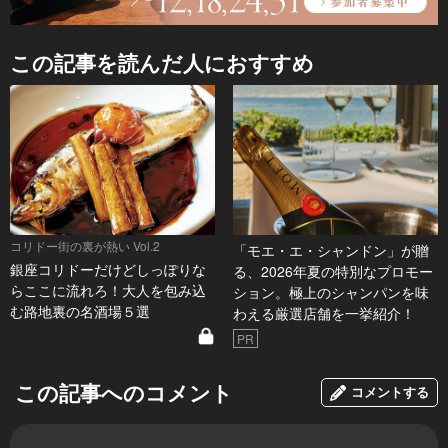
この記事を読んだ人におすすめ
コリドー街の裏が熱い Vol.2
「モエ・エ・シャンドン」が贈
銀座コリドーだけどしっぽりな
る、2026年夏の特別なプロモー
らここに流れろ！大人を包み込
ション。極上のシャンパンを味
む路地裏の名酒場５選
わえる厳選店舗を一挙紹介！
PR
この記事へのコメント
コメントする