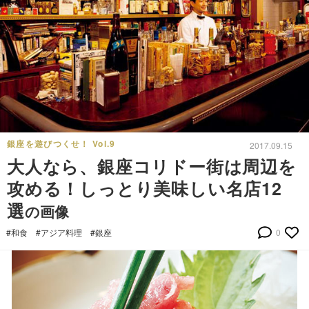
銀座を遊びつくせ！ Vol.9
2017.09.15
大人なら、銀座コリドー街は周辺を
攻める！しっとり美味しい名店12
選
の画像
#和食
#アジア料理
#銀座
0