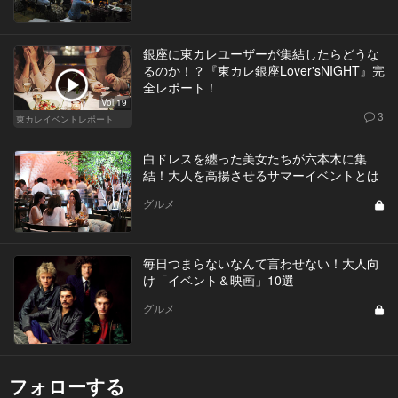
銀座に東カレユーザーが集結したらどうな
るのか！？『東カレ銀座Lover'sNIGHT』完
全レポート！
Vol.19
3
東カレイベントレポート
白ドレスを纏った美女たちが六本木に集
結！大人を高揚させるサマーイベントとは
グルメ
毎日つまらないなんて言わせない！大人向
け「イベント＆映画」10選
グルメ
フォローする