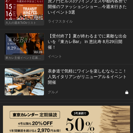
虎ノ門ヒルズのワインフェスや都内各所で
開催のファッションショー…今週末行きた
いイベント3選
Vol.37
ライフスタイル
大人の週末ToDoリスト
【受付終了】夏が終わるまでに素敵な出会
いを『東カレBar』 in 恵比寿 8月29日開
催！
Vol.26
イベント
東カレ主催イベント応募詳細記事一覧
表参道で気軽にワインを楽しむならここ！
人気イタリアンがリニューアル＆イベント
開催
グルメ