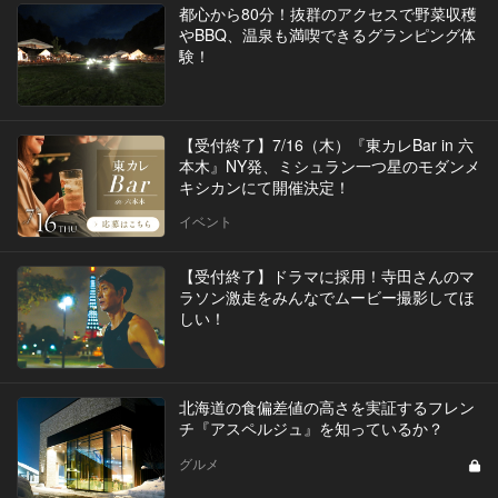
都心から80分！抜群のアクセスで野菜収穫
やBBQ、温泉も満喫できるグランピング体
験！
【受付終了】7/16（木）『東カレBar in 六
本木』NY発、ミシュラン一つ星のモダンメ
キシカンにて開催決定！
イベント
【受付終了】ドラマに採用！寺田さんのマ
ラソン激走をみんなでムービー撮影してほ
しい！
北海道の食偏差値の高さを実証するフレン
チ『アスペルジュ』を知っているか？
グルメ