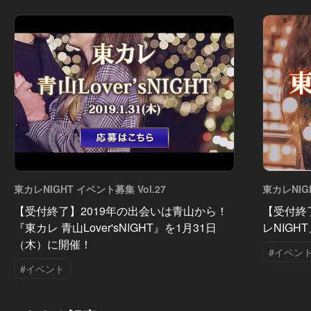
東カレNIGHT イベント募集 Vol.27
東カレNIG
【受付終了】2019年の出会いは青山から！
【受付終
『東カレ 青山Lover'sNIGHT』を1月31日
レNIG
（木）に開催！
#イベン
#イベント