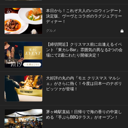
本日から！これぞ大人のハロウィンデート
決定版、ヴーヴとコラボのラグジュアリー
ディナー！
グルメ
【締切間近】クリスマス前に出逢えるイベ
ント『東カレBar』雰囲気の異なる2つの会
場にて2週にわたり開催決定！
大好評の丸の内『モエ クリスマス マルシ
ェ』がさらに熱く！今度は日本一のナポリ
ピッツァが登場！
茅ヶ崎駅直結！日帰りで海の香りの中楽し
める『手ぶらBBQテラス』がオープン！