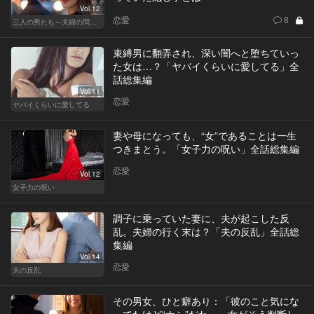
Vol.12
恋愛
8
三人の男たち～夫婦の問題～
束縛男に翻弄され、深い闇へと堕ちていっ
た女は…？「ヤバイくらいに愛してる」全
話総集編
Vol.11
恋愛
ヤバイくらいに愛してる
妻や母になっても、“女”であることは一生
つきまとう。「女子力の呪い」全話総集編
恋愛
Vol.12
女子力の呪い
調子に乗っていた妻に、夫が起こした反
乱。夫婦の行く末は？「夫の反乱」全話総
集編
Vol.14
恋愛
夫の反乱
その男女、ひと癖あり：「彼のこと気にな
ってたけど“ナシ”だわ…」女がそう判断し