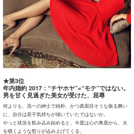
★第3位
年内婚約 2017：“チヤホヤ”=“モテ”ではない。
男を甘く見過ぎた美女が受けた、屈辱
何よりも、浩一の紳士で純朴、かつ真面目そうな振る舞い
に、自分は若干気持ちが傾いていたではないか。
やっと状況を飲み込み始めると、今度は心の奥底から、火
を噴くような怒りが込み上げてくる。