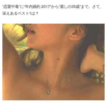
“恋愛中毒”に“年内婚約 2017”から“麗しの35歳”まで。さて、
栄えあるベスト1は？