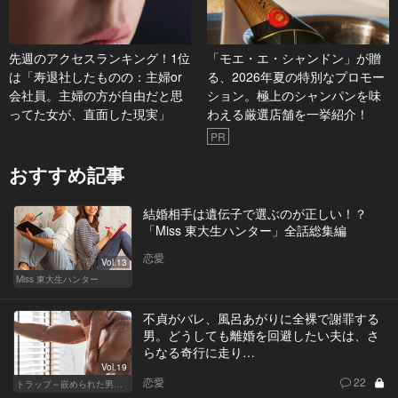
先週のアクセスランキング！1位
「モエ・エ・シャンドン」が贈
は「寿退社したものの：主婦or
る、2026年夏の特別なプロモー
会社員。主婦の方が自由だと思
ション。極上のシャンパンを味
ってた女が、直面した現実」
わえる厳選店舗を一挙紹介！
PR
おすすめ記事
結婚相手は遺伝子で選ぶのが正しい！？
「Miss 東大生ハンター」全話総集編
恋愛
Vol.13
Miss 東大生ハンター
不貞がバレ、風呂あがりに全裸で謝罪する
男。どうしても離婚を回避したい夫は、さ
らなる奇行に走り…
Vol.19
恋愛
22
トラップ～嵌められた男と女～