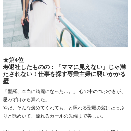
★第4位
寿退社したものの：「ママに見えない」じゃ満
たされない！仕事を探す専業主婦に襲いかかる
壁
「聖羅、本当に綺麗になった…。」 心の中のつぶやきが、
思わず口から漏れた。
やだ、そんな褒めてくれても、と照れる聖羅の髪はたっぷ
りと艶めいて、流れるカールの先端まで美しい。