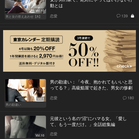
動とは
Vol.10
恋愛
139
男と女の答えあわせ【A】
男の勘違い：「今夜、抱かれてもいいと思
ってる？」高級鮨屋で起きた、男女の惨劇
恋愛
180
Vol.1
男の勘違い
元彼という名の“沼”にハマる女。「愛し
て、もう一度だけ。」全話総集編
恋愛
Vol.10