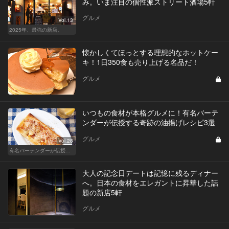
み。いま注目の個性派ストリート酒場5軒
グルメ
Vol.13
2025年、最強の新店。
懐かしくてほっとする理想的なホットケー
キ！1日350食も売り上げる名品だ！
グルメ
いつもの食材が本格グルメに！有名バーテ
ンダーが伝授する奇跡の油揚げレシピ3選
グルメ
Vol.28
有名バーテンダーが伝授する簡単つまみレシピ
大人の記念日デートは記憶に残るディナー
へ。日本の食材をエレガントに昇華した話
題の新店5軒
グルメ