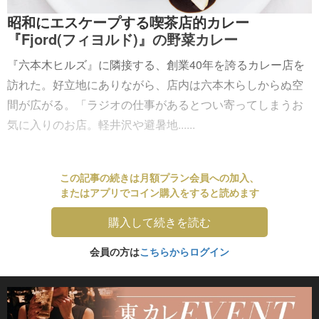
昭和にエスケープする喫茶店的カレー
『Fjord(フィヨルド)』の野菜カレー
『六本木ヒルズ』に隣接する、創業40年を誇るカレー店を
訪れた。好立地にありながら、店内は六本木らしからぬ空
間が広がる。「ラジオの仕事があるとつい寄ってしまうお
気に入りのお店。軽井沢や避暑地......
この記事の続きは月額プラン会員への加入、
またはアプリでコイン購入をすると読めます
購入して続きを読む
会員の方は
こちらからログイン