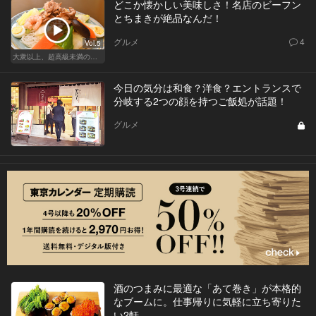
どこか懐かしい美味しさ！名店のビーフン
とちまきが絶品なんだ！
グルメ
4
Vol.5
大衆以上、超高級未満の絶品中華
今日の気分は和食？洋食？エントランスで
分岐する2つの顔を持つご飯処が話題！
グルメ
酒のつまみに最適な「あて巻き」が本格的
なブームに。仕事帰りに気軽に立ち寄りた
い2軒