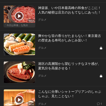
神楽坂、いや日本最高峰の和食がここに！
人気の秘密は店主のおもてなしにあった！
グルメ
Vol.2
「今日は和食」な気分
爽やかな笹の香りがたまらない！東京最古
の歴史ある寿司がしみじみ旨い！
グルメ
港区の高層階から望むリッチなヌケ感が、
夏気分を高揚させる！
グルメ
こんなに分厚いシャトーブリアンのしゃぶ
しゃぶ、見たことない！
グルメ
1
Vol.6