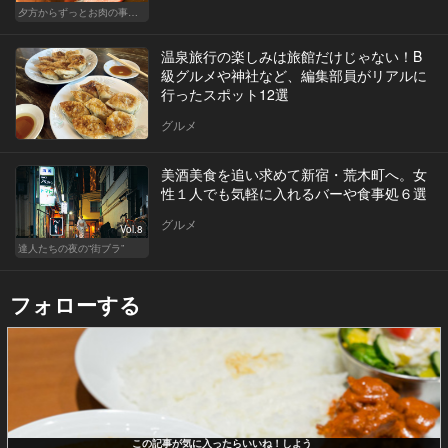
夕方からずっとお肉の事を考えてる貴方へ
温泉旅行の楽しみは旅館だけじゃない！B
級グルメや神社など、編集部員がリアルに
行ったスポット12選
グルメ
美酒美食を追い求めて新宿・荒木町へ。女
性１人でも気軽に入れるバーや食事処６選
グルメ
Vol.8
達人たちの夜の“街ブラ”
フォローする
この記事が気に入ったらいいね！しよう