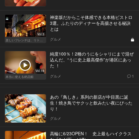
神楽坂だからこそ体感できる本格ビストロ
3選。ふたりのディナーを高揚させる秘訣
とは
Vol.3
グルメ
楽しいフレンチは、リトルパリ・神楽坂で
純度100％！2種のうにをシャリにまで混ぜ
込んだ、“うに史上最高傑作”が港区にあっ
た ！
Vol.16
グルメ
1
本当に使える絶品鮨
あの『鳥しき』系列の新店が中目黒に誕
生！焼き鳥でサクッと飲みたい夜にぴった
り！
グルメ
高輪に6/23OPEN！ 史上最もハイクラス