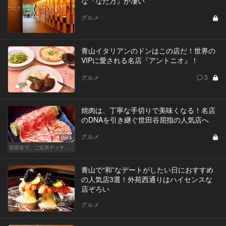
な『なだ万』が凄い
グルメ
青山イタリアンのドンはこの店だ！世界の
VIPに愛される名店『アントニオ』！
グルメ
3
焼肉は、丁寧な手切りで美味くなる！名店
のDNAを引き継ぐ世田谷屈指の人気店へ
グルメ
Vol.4
世田谷で、ご近所ディナーを楽しもう！
青山で“和”なデートがしたい日におすすめ
の人気店3選！外苑西通りはハイセンスな
店ぞろい
グルメ