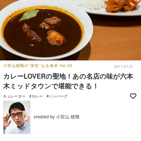
小宮山雄飛の“英世”なる食卓 Vol.38
2017.07.31
カレーLOVERの聖地！あの名店の味が六本
木ミッドタウンで堪能できる！
キュレーター
#カレー
#ハンバーグ
created by 小宮山 雄飛