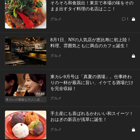
そろそろ和食脱出！東京で本場の味をその
まま出すタイ料理の名店はここ！
グルメ
1
8月1日、NYの人気店が恵比寿に初上陸！
料理、雰囲気ともに満点のカフェ誕生！
グルメ
東カレ9月号は「真夏の酒場」。仕事終わ
りの一杯が最高に旨い、イケてる酒場だけ
を完全収録！
Vol.88
グルメ
東カレの素敵な大人に必要なこと
手土産にも喜ばれるかわいい和スイーツ！
おはぎの新店が浅草に誕生！
グルメ