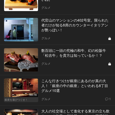
グルメ
代官山のマンションの402号室。限られた
者だけが知る8席のカウンターイタリアン
が艶っぽい！
グルメ
数百頭に一頭の究極の和牛、幻の松阪牛
「松吉牛」を貴方は知っているか！？
グルメ
こんな行きつけが銀座にあるのが真の大
人！「銀座の中の銀座」といわれる8丁目
グルメ10選
Vol.16
グルメ
1
銀座を遊びつくせ！
大人の社交場として進化する東京の立ち飲