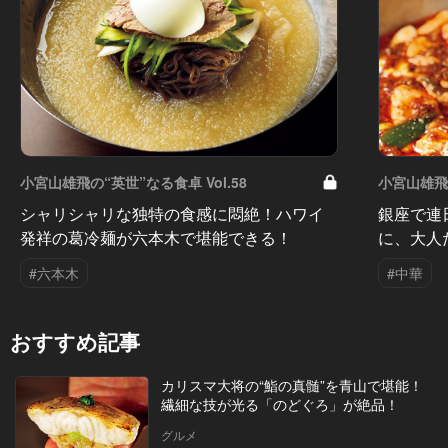
小宮山雄飛の“英世”なる食卓 Vol.58
小宮山雄飛の
シャリシャリな独特の食感に悶絶！ハワイ
銀座で連
発祥の葛冷麺が六本木で堪能できる！
に、大人
#六本木
#中華
おすすめ記事
カリスマ大将の“鮨の真髄”を青山で堪能！
繊細な技が光る「のどぐろ」が絶品！
グルメ