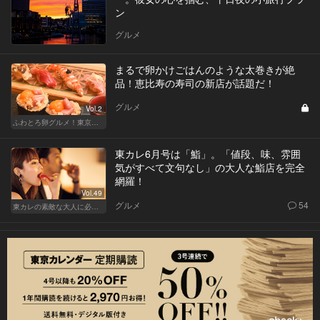
ン
グルメ
まるで卵かけごはんのような太巻きが絶
品！恵比寿の寿司の新店が話題だ！
グルメ
Vol.2
ふわとろ卵グルメ！東京で外せない人気店
東カレ6月号は「鮨」。「値段、味、雰囲
気がすべて文句なし」の大人な鮨店を完全
網羅！
Vol.49
グルメ
54
東カレの素敵な大人に必要なこと