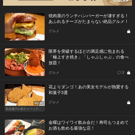
焼肉屋のランチハンバーガーが凄すぎる！
あふれるチーズがたまらない絶品グルメ！
グルメ
限界を突破するほどの満足感に包まれる
「極上すき焼き」「しゃぶしゃぶ」の食べ
放題！
グルメ
3
花よりダンゴ！あの美女モデルが熱愛する
和菓子3選
グルメ
Vol.32
高垣麗子の美チャージディナー
金曜はワイワイ飲み会だ！寿司もつまめて
お酒も飲める最強な店！