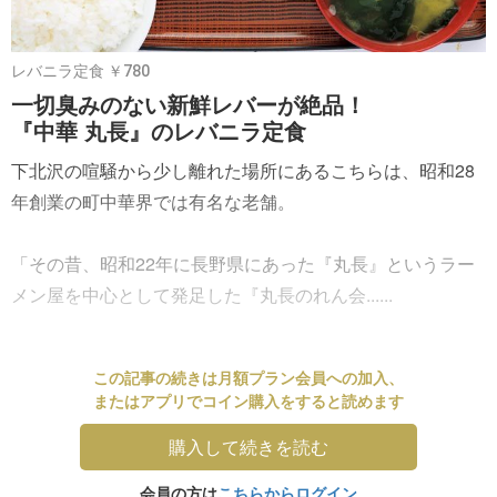
レバニラ定食 ￥780
一切臭みのない新鮮レバーが絶品！
『中華 丸長』のレバニラ定食
下北沢の喧騒から少し離れた場所にあるこちらは、昭和28
年創業の町中華界では有名な老舗。
「その昔、昭和22年に長野県にあった『丸長』というラー
メン屋を中心として発足した『丸長のれん会......
この記事の続きは月額プラン会員への加入、
またはアプリでコイン購入をすると読めます
購入して続きを読む
会員の方は
こちらからログイン