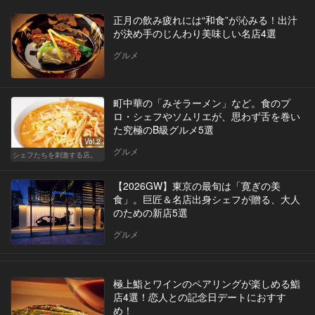
正月の飲み疲れには“和食”が沁みる！出汁
が決め手のじんわり美味しい名店4選
グルメ
町中華の「みそラーメン」など。食のプ
ロ・シェフやソムリエが、思わず舌を巻い
た究極のB級グルメ5選
Vol.2
グルメ
シェフたちを刺激する店。
【2026GW】東京の最旬は「寛ぎの美
食」。巨匠＆名店出身シェフが贈る、大人
のための新店5選
グルメ
極上鮨とワインのペアリングが楽しめる鮨
店4選！恋人との記念日デートにおすす
め！