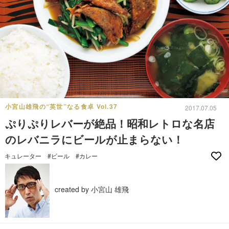
小宮山雄飛の“英世”なる食卓 Vol.37
2017.07.05
ぷりぷりレバーが絶品！昭和レトロな名店
のレバニラにビールが止まらない！
キュレーター
#ビール
#カレー
created by 小宮山 雄飛