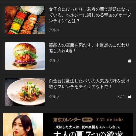
女子会にぴったり！若者の間で話題になっ
ている、ヘルシーに楽しめる韓国の“オーブ
ンチキン”とは？
グルメ
芸能人の空腹を満たす、中目黒のこだわり
差し入れ4選！
グルメ
白金台に誕生したパリの人気店の味を受け
継ぐフレンチをテイクアウトで！
グルメ
1