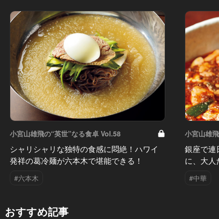
小宮山雄飛の“英世”なる食卓 Vol.58
小宮山雄飛の
シャリシャリな独特の食感に悶絶！ハワイ
銀座で連
発祥の葛冷麺が六本木で堪能できる！
に、大人
#六本木
#中華
おすすめ記事