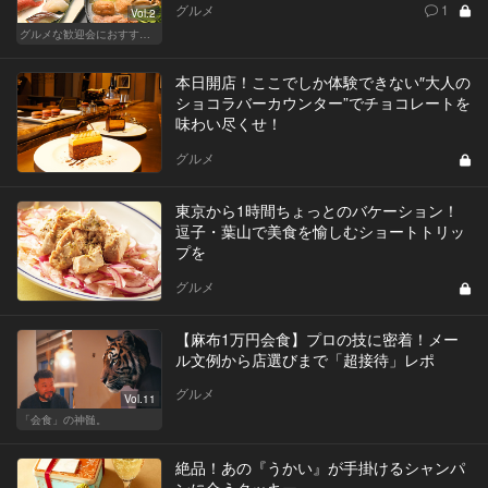
グルメ
1
Vol.2
グルメな歓迎会におすすめな東京の人気店
本日開店！ここでしか体験できない″大人の
ショコラバーカウンター”でチョコレートを
味わい尽くせ！
グルメ
東京から1時間ちょっとのバケーション！
逗子・葉山で美食を愉しむショートトリッ
プを
グルメ
【麻布1万円会食】プロの技に密着！メー
ル文例から店選びまで「超接待」レポ
グルメ
Vol.11
「会食」の神髄。
絶品！あの『うかい』が手掛けるシャンパ
ンに合うクッキー