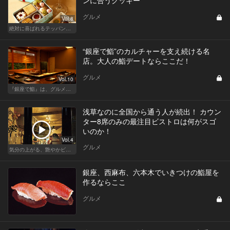
グルメ
Vol.8
絶対に喜ばれるテッパン手土産
“銀座で鮨”のカルチャーを支え続ける名
店。大人の鮨デートならここだ！
グルメ
Vol.10
『銀座で鮨』は、グルメな大人のたしなみだ
浅草なのに全国から通う人が続出！ カウン
ター8席のみの最注目ビストロは何がスゴ
いのか！
Vol.4
グルメ
気分の上がる、艶やかビストロ
銀座、西麻布、六本木でいきつけの鮨屋を
作るならここ
グルメ