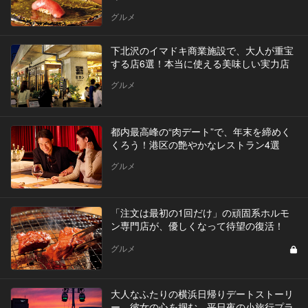
グルメ
下北沢のイマドキ商業施設で、大人が重宝
する店6選！本当に使える美味しい実力店
グルメ
都内最高峰の“肉デート”で、年末を締めく
くろう！港区の艶やかなレストラン4選
グルメ
「注文は最初の1回だけ」の頑固系ホルモ
ン専門店が、優しくなって待望の復活！
グルメ
大人なふたりの横浜日帰りデートストーリ
ー。彼女の心を掴む、平日夜の小旅行プラ