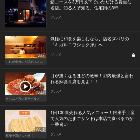
鮨コースを3万円以下でいただける貴重な
名店。知る人ぞ知る、住宅街の3軒
グルメ
気軽に和食を楽しむなら、店名ズバリの
『キガルニワショク弾』へ
グルメ
Vol.5
これが東カレが認めるとっておきの和食店
目が痛くなるほどの激辛！都内最強と言わ
れる麻婆豆腐を見よ！！
グルメ
Vol.1
きちんと旨い激辛グルメ
1日100食売れる人気メニュー！銀座手土産
で人気のたまごサンドは本店で食べるのが
一番旨い！
Vol.15
グルメ
銀座を遊びつくせ！