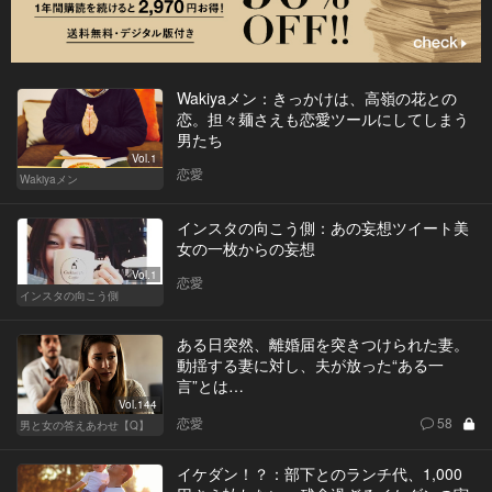
Wakiyaメン：きっかけは、高嶺の花との
恋。担々麺さえも恋愛ツールにしてしまう
男たち
Vol.1
恋愛
Wakiyaメン
インスタの向こう側：あの妄想ツイート美
女の一枚からの妄想
Vol.1
恋愛
インスタの向こう側
ある日突然、離婚届を突きつけられた妻。
動揺する妻に対し、夫が放った“ある一
言”とは…
Vol.144
恋愛
58
男と女の答えあわせ【Q】
イケダン！？：部下とのランチ代、1,000