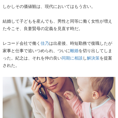
しかしその価値観は、現代においてはもう古い。
結婚して子どもを産んでも、男性と同等に働く女性が増え
た今こそ、良妻賢母の定義を見直す時だ。
レコード会社で働く
佳乃
は出産後、時短勤務で復職したが
家事と仕事で追いつめられ、ついに
離婚
を切り出してしま
った。紀之は、それを仲の良い
同期に相談
し
解決策
を提案
された。