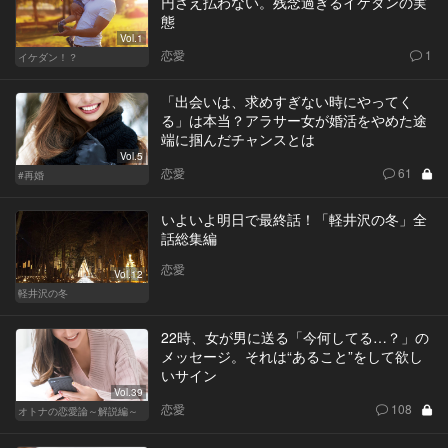
円さえ払わない。残念過ぎるイケダンの実
態
Vol.1
恋愛
1
イケダン！？
「出会いは、求めすぎない時にやってく
る」は本当？アラサー女が婚活をやめた途
端に掴んだチャンスとは
Vol.5
恋愛
61
#再婚
いよいよ明日で最終話！「軽井沢の冬」全
話総集編
恋愛
Vol.12
軽井沢の冬
22時、女が男に送る「今何してる…？」の
メッセージ。それは“あること”をして欲し
いサイン
Vol.39
恋愛
108
オトナの恋愛論～解説編～