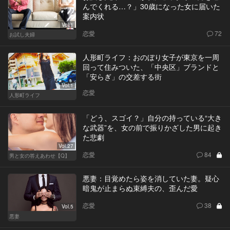
んでくれる…？」30歳になった女に届いた
案内状
Vol.1
恋愛
72
お試し夫婦
人形町ライフ：おのぼり女子が東京を一周
回って住みついた、「中央区」ブランドと
「安らぎ」の交差する街
Vol.1
恋愛
人形町ライフ
「どう、スゴイ？」自分の持っている“大き
な武器”を、女の前で振りかざした男に起き
た悲劇
Vol.27
恋愛
84
男と女の答えあわせ【Q】
悪妻：目覚めたら姿を消していた妻。疑心
暗鬼が止まらぬ束縛夫の、歪んだ愛
恋愛
38
Vol.5
悪妻