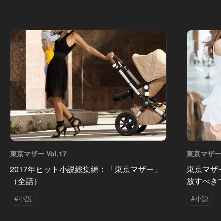
東京マザー Vol.17
東京マザー V
2017年ヒット小説総集編：「東京マザー」
東京マザ
（全話）
放すべき
#小説
#小説