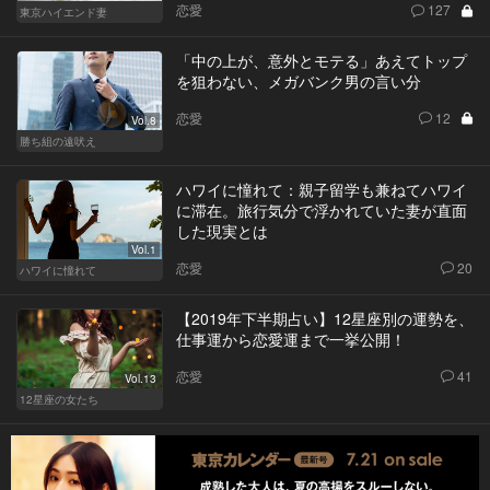
恋愛
127
東京ハイエンド妻
「中の上が、意外とモテる」あえてトップ
を狙わない、メガバンク男の言い分
恋愛
12
Vol.8
勝ち組の遠吠え
ハワイに憧れて：親子留学も兼ねてハワイ
に滞在。旅行気分で浮かれていた妻が直面
した現実とは
Vol.1
恋愛
20
ハワイに憧れて
【2019年下半期占い】12星座別の運勢を、
仕事運から恋愛運まで一挙公開！
恋愛
41
Vol.13
12星座の女たち