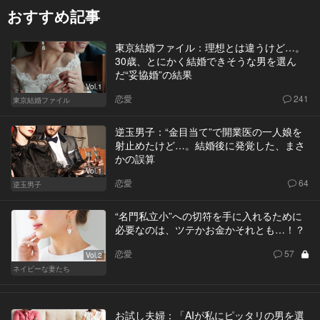
おすすめ記事
東京結婚ファイル：理想とは違うけど…。
30歳、とにかく結婚できそうな男を選ん
だ“妥協婚”の結果
Vol.1
恋愛
241
東京結婚ファイル
逆玉男子：“金目当て”で開業医の一人娘を
射止めたけど…。結婚後に発覚した、まさ
かの誤算
Vol.1
恋愛
64
逆玉男子
“名門私立小”への切符を手に入れるために
必要なのは、ツテかお金かそれとも…！？
恋愛
57
Vol.2
ネイビーな妻たち
お試し夫婦：「AIが私にピッタリの男を選