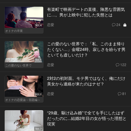
有楽町で映画デートの直後、険悪な雰囲気
に…。男が上映中に犯した失態とは
恋愛
24
Vol.4
オトナの卒業
この愛のない世界で：「私、このまま帰り
たくない…」金曜24時、寂しさを紛らす男
といても虚しいだけ？
Vol.1
恋愛
122
この愛のない世界で
2対2の初対面。モテ男ではなく、俺にだけ
美女から連絡が来たのはナゼ？
恋愛
81
Vol.1
オトナの恋愛論～宿題編～
“29歳、駆け込み婚”で全てを手にしたはず
だったのに...結婚2年目の女が悟った理想と
現実
Vol.7