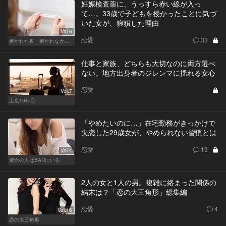
妊娠検査薬に、うっすら赤い線が入っ
て…。33歳で子どもを授かったことに気づ
いた女が、狼狽した理由
Vol.6
恋愛
33
抱かれた夜、抱かれなかった夜
仕事と家族、どちらも大切なのに両方選べ
ない。地方出身者のジレンマに揺れる女心
恋愛
Vol.7
上京10年目
「やめたいのに…」在宅勤務がきっかけで
失恋した29歳女が、やめられない習慣とは
恋愛
19
Vol.4
運命の人はBARにいる
2人の女と1人の男。複雑に絡まった関係の
結末は？「恋の大三角形」総集編
恋愛
4
Vol.16
恋の大三角形