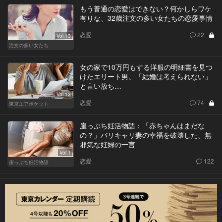
もう普通の恋愛はできない？何かしらワケ
有りな、32歳注文の多い女たちの恋愛事情
恋愛
22
Vol.13
注文の多い女たち
女の家で10万円もする洋服の明細書を見つ
けたエリート男。「結婚は考えられない」
と言い放ち…
Vol.13
恋愛
74
東京エアポケット
崖っぷち妊活物語：「赤ちゃんはまだな
の？」バリキャリ妻の幸福を破壊した、無
邪気な妊婦の一言
Vol.1
恋愛
122
崖っぷち妊活物語