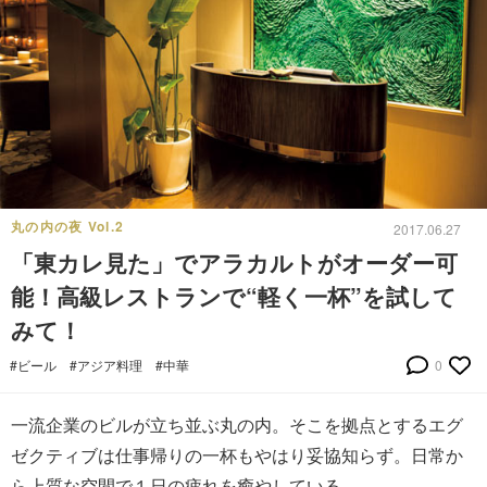
丸の内の夜 Vol.2
2017.06.27
「東カレ見た」でアラカルトがオーダー可
能！高級レストランで“軽く一杯”を試して
みて！
#ビール
#アジア料理
#中華
0
一流企業のビルが立ち並ぶ丸の内。そこを拠点とするエグ
ゼクティブは仕事帰りの一杯もやはり妥協知らず。日常か
ら上質な空間で１日の疲れを癒やしている。