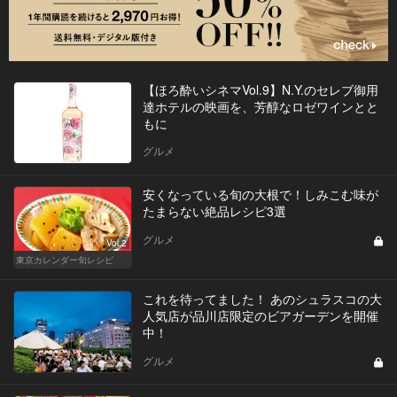
【ほろ酔いシネマVol.9】N.Y.のセレブ御用
達ホテルの映画を、芳醇なロゼワインとと
もに
グルメ
安くなっている旬の大根で！しみこむ味が
たまらない絶品レシピ3選
グルメ
Vol.2
東京カレンダー旬レシピ
これを待ってました！ あのシュラスコの大
人気店が品川店限定のビアガーデンを開催
中！
グルメ