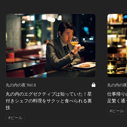
丸の内の夜 Vol.5
丸の内の夜 V
丸の内のエグゼクティブは知っていた！星
仕事帰り
付きシェフの料理をサクッと食べられる裏
足繁く通
技
#ビール
#ビール