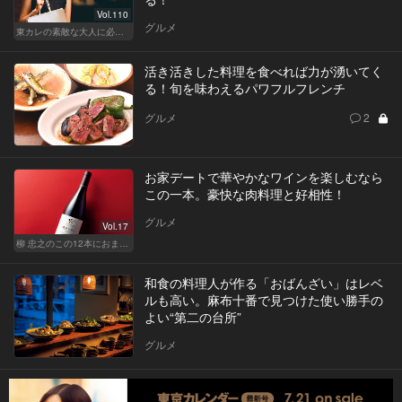
Vol.110
グルメ
東カレの素敵な大人に必要なこと
活き活きした料理を食べれば力が湧いてく
る！旬を味わえるパワフルフレンチ
グルメ
2
お家デートで華やかなワインを楽しむなら
この一本。豪快な肉料理と好相性！
グルメ
Vol.17
柳 忠之のこの12本におまかせ
和食の料理人が作る「おばんざい」はレベ
ルも高い。麻布十番で見つけた使い勝手の
よい“第二の台所”
グルメ