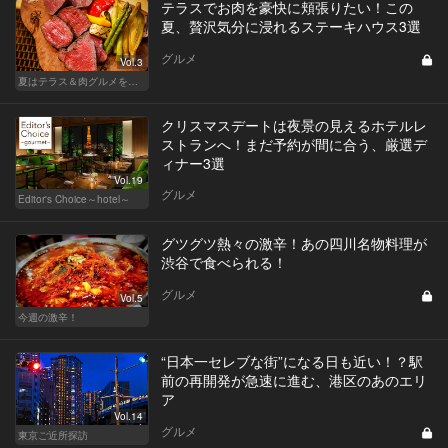
テラスでお肉を豪快に頬張りたい！この
夏、贅沢気分に浸れるステーキハウス3選
グルメ
Vol.3
夏はテラス＆肉グルメを開放的に楽しもう
クリスマスデートは夜景の見えるホテルレ
ストランへ！まだ予約が間に合う、厳選デ
ィナー3選
Vol.19
グルメ
Editor's Choice～hotel～
グツグツ熱々の激辛！あの四川名物料理が
渋谷で食べられる！
グルメ
Vol.5
今週の激辛！
“日本一セレブな街”になる日も近い！？駅
前の再開発が急速に進む、港区のあのエリ
ア
Vol.14
グルメ
東京ご近所探訪