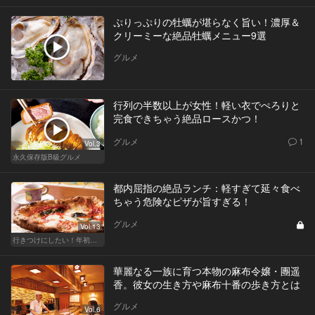
ぷりっぷりの牡蠣が堪らなく旨い！濃厚＆
クリーミーな絶品牡蠣メニュー9選
グルメ
行列の半数以上が女性！軽い衣でぺろりと
完食できちゃう絶品ロースかつ！
グルメ
1
Vol.3
永久保存版B級グルメ
都内屈指の絶品ランチ：軽すぎて延々食べ
ちゃう危険なピザが旨すぎる！
グルメ
Vol.13
行きつけにしたい！年初めのご褒美ランチ
華麗なる一族に育つ本物の麻布令嬢・團遥
香。彼女の生き方や麻布十番の歩き方とは
グルメ
Vol.6