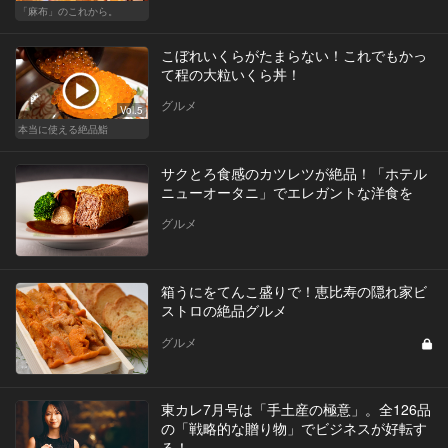
「麻布」のこれから。
こぼれいくらがたまらない！これでもかっ
て程の大粒いくら丼！
グルメ
Vol.5
本当に使える絶品鮨
サクとろ食感のカツレツが絶品！「ホテル
ニューオータニ」でエレガントな洋食を
グルメ
箱うにをてんこ盛りで！恵比寿の隠れ家ビ
ストロの絶品グルメ
グルメ
東カレ7月号は「手土産の極意」。全126品
の「戦略的な贈り物」でビジネスが好転す
る！