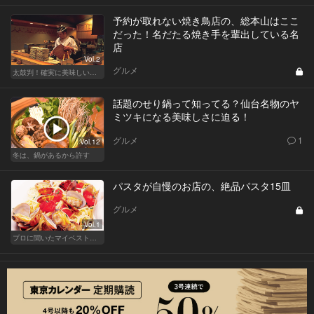
予約が取れない焼き鳥店の、総本山はここ
だった！名だたる焼き手を輩出している名
店
Vol.2
グルメ
太鼓判！確実に美味しい焼き鳥の名店
話題のせり鍋って知ってる？仙台名物のヤ
ミツキになる美味しさに迫る！
グルメ
1
Vol.12
冬は、鍋があるから許す
パスタが自慢のお店の、絶品パスタ15皿
グルメ
Vol.1
プロに聞いたマイベストパスタ