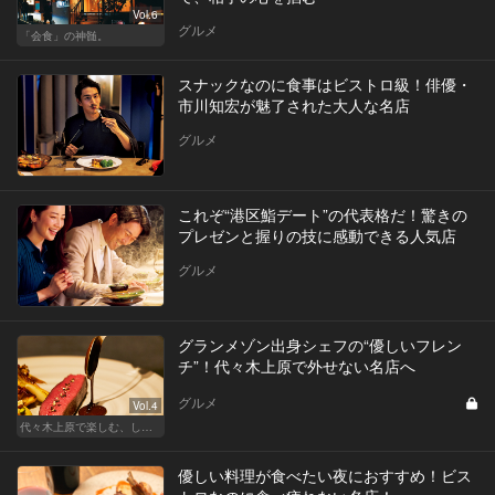
Vol.6
グルメ
「会食」の神髄。
スナックなのに食事はビストロ級！俳優・
市川知宏が魅了された大人な名店
グルメ
これぞ“港区鮨デート”の代表格だ！驚きの
プレゼンと握りの技に感動できる人気店
グルメ
グランメゾン出身シェフの“優しいフレン
チ”！代々木上原で外せない名店へ
グルメ
Vol.4
代々木上原で楽しむ、しっとり大人デート
優しい料理が食べたい夜におすすめ！ビス