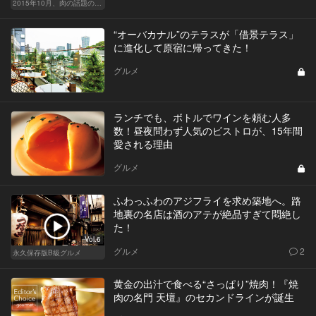
2015年10月、肉の話題の新店を5日間連続連載でお届け！
“オーバカナル”のテラスが「借景テラス」
に進化して原宿に帰ってきた！
グルメ
ランチでも、ボトルでワインを頼む人多
数！昼夜問わず人気のビストロが、15年間
愛される理由
グルメ
ふわっふわのアジフライを求め築地へ。路
地裏の名店は酒のアテが絶品すぎて悶絶し
た！
Vol.6
グルメ
2
永久保存版B級グルメ
黄金の出汁で食べる“さっぱり”焼肉！『焼
肉の名門 天壇』のセカンドラインが誕生