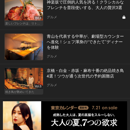
神楽坂で圧倒的人気を誇る！クラシカルな
フレンチを普段使いする、大人の贅沢3選
グルメ
Vol.4
楽しいフレンチは、リトルパリ・神楽坂で
青山を代表する中華が、劇場型カウンター
へ進化！シェフ渾身の“できたて”ディナー
を体験
グルメ
京橋・白金・赤坂・麻布十番の絶品焼き鳥
4選！ツウが通う次世代の予約困難店
グルメ
Vol.5
焼き鳥が艶めいてきた