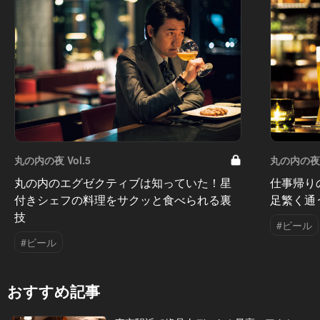
丸の内の夜 Vol.5
丸の内の夜 V
丸の内のエグゼクティブは知っていた！星
仕事帰り
付きシェフの料理をサクッと食べられる裏
足繁く通
技
#ビール
#ビール
おすすめ記事