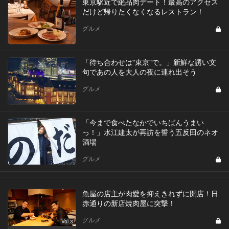
東京駅近で絶品肉デート！最高のアクセス
だけど帰りたくなくなるレストラン！
グルメ
「待ち合わせは"東京"で。」新鮮な誘い文
句であの人を大人の夜に連れ出そう
グルメ
「今まで食べたなかでいちばんうまい
っ！」水江建太が再訪を誓う五反田のネオ
酒場
グルメ
魚屋の店主が肉愛を抑えきれずに開店！日
赤通りの新店焼肉屋に突撃！
グルメ
Vol.3