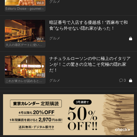
グルメ
Vol.3
Editor's Choice～gourmet～
暗証番号で入店する優越感！“西麻布で和
食”なら外せない隠れ家があった！
グルメ
Vol.1
大人の港区デートに使いたい、秘密の隠れ家
ナチュラルローソンの中に極上のイタリア
ンが！この驚きの立地こそ究極の隠れ家
だ！
Vol.1
グルメ
3
これが東カレが認めるとっておきの隠れ家