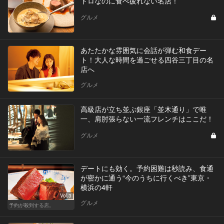
トロなのに食べ疲れない名店！
グルメ
あたたかな雰囲気に会話が弾む和食デー
ト！大人な時間を過ごせる四谷三丁目の名
店へ
グルメ
高級店が立ち並ぶ銀座「並木通り」で唯
一、肩肘張らない一流フレンチはここだ！
グルメ
デートにも効く。予約困難は秒読み、食通
が密かに通う“今のうちに行くべき”東京・
横浜の4軒
Vol.3
グルメ
予約が殺到する店。