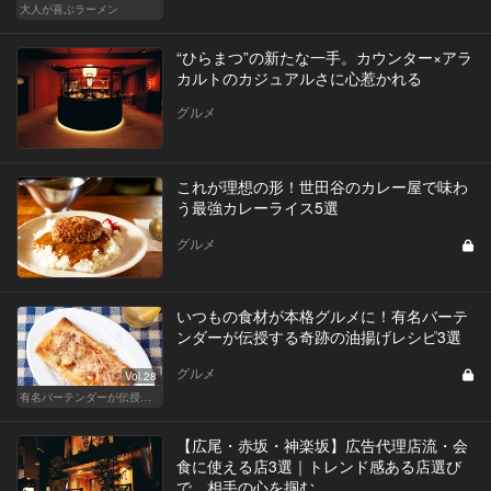
大人が喜ぶラーメン
“ひらまつ”の新たな一手。カウンター×アラ
カルトのカジュアルさに心惹かれる
グルメ
これが理想の形！世田谷のカレー屋で味わ
う最強カレーライス5選
グルメ
いつもの食材が本格グルメに！有名バーテ
ンダーが伝授する奇跡の油揚げレシピ3選
グルメ
Vol.28
有名バーテンダーが伝授する簡単つまみレシピ
【広尾・赤坂・神楽坂】広告代理店流・会
食に使える店3選｜トレンド感ある店選び
で、相手の心を掴む