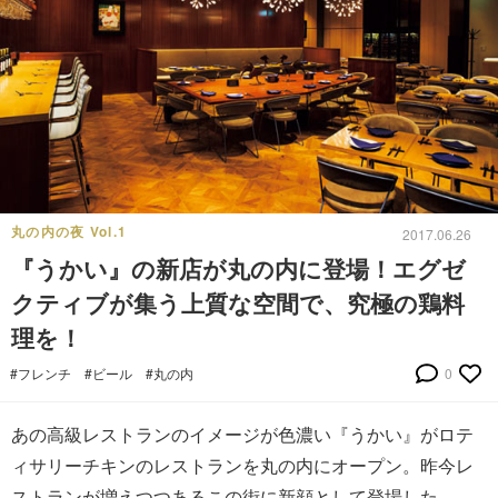
丸の内の夜 Vol.1
2017.06.26
『うかい』の新店が丸の内に登場！エグゼ
クティブが集う上質な空間で、究極の鶏料
理を！
#フレンチ
#ビール
#丸の内
0
あの高級レストランのイメージが色濃い『うかい』がロテ
ィサリーチキンのレストランを丸の内にオープン。昨今レ
ストランが増えつつあるこの街に新顔として登場した。