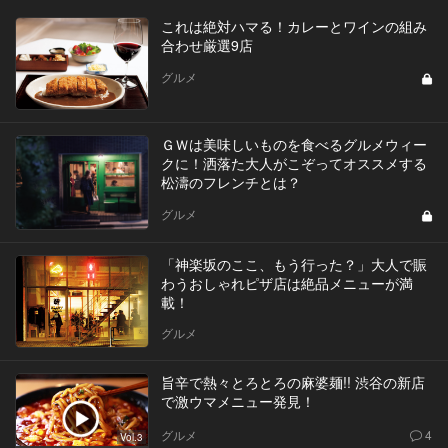
これは絶対ハマる！カレーとワインの組み
合わせ厳選9店
グルメ
ＧＷは美味しいものを食べるグルメウィー
クに！洒落た大人がこぞってオススメする
松濤のフレンチとは？
グルメ
「神楽坂のここ、もう行った？」大人で賑
わうおしゃれピザ店は絶品メニューが満
載！
グルメ
旨辛で熱々とろとろの麻婆麺!! 渋谷の新店
で激ウマメニュー発見！
グルメ
4
Vol.3