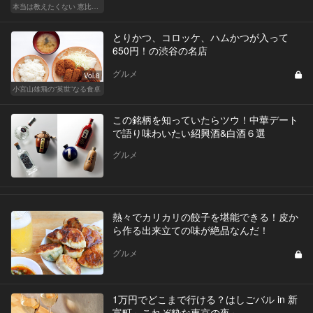
本当は教えたくない 恵比寿・広尾の名店15
とりかつ、コロッケ、ハムかつが入って
650円！の渋谷の名店
グルメ
Vol.8
小宮山雄飛の“英世”なる食卓
この銘柄を知っていたらツウ！中華デート
で語り味わいたい紹興酒&白酒６選
グルメ
熱々でカリカリの餃子を堪能できる！皮か
ら作る出来立ての味が絶品なんだ！
グルメ
1万円でどこまで行ける？はしごバル in 新
富町～これぞ粋な東京の夜～