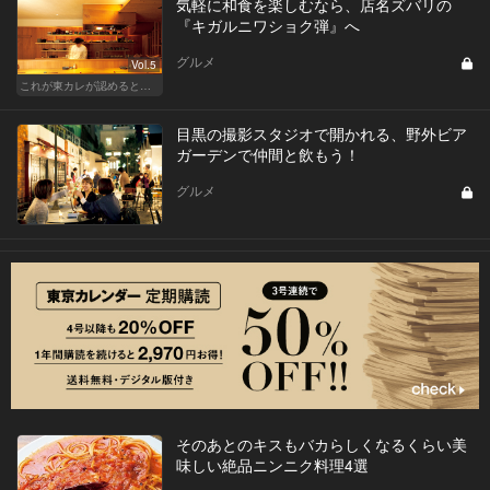
気軽に和食を楽しむなら、店名ズバリの
『キガルニワショク弾』へ
グルメ
Vol.5
これが東カレが認めるとっておきの和食店
目黒の撮影スタジオで開かれる、野外ビア
ガーデンで仲間と飲もう！
グルメ
そのあとのキスもバカらしくなるくらい美
味しい絶品ニンニク料理4選