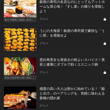
銀座の寿司の名店なのにとってもアットホ
ームな居心地！『すし家』の握りを堪能し
よう
Vol.17
グルメ
東京で確実に美味い寿司はここだ！
うにの大海原！銀座の寿司屋で豪快な「う
に祭」を堪能せよ
グルメ
恵比寿美女も骨抜きの程よいスパイス！美
容と健康にダブルで効くエスニック鍋
グルメ
Vol.1
美女の支持率が高い恵比寿鍋
感度の高い大人は密かに始めている！「鮨
と出汁」のペアリングを、気軽に味わえる
新橋の隠れ家
グルメ