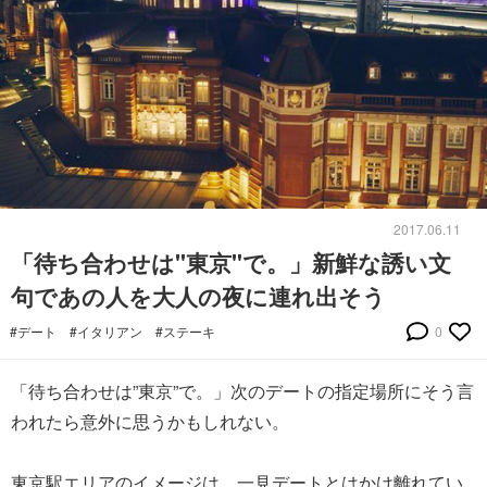
2017.06.11
「待ち合わせは"東京"で。」新鮮な誘い文
句であの人を大人の夜に連れ出そう
#デート
#イタリアン
#ステーキ
0
「待ち合わせは”東京”で。」次のデートの指定場所にそう言
われたら意外に思うかもしれない。
東京駅エリアのイメージは、一見デートとはかけ離れてい