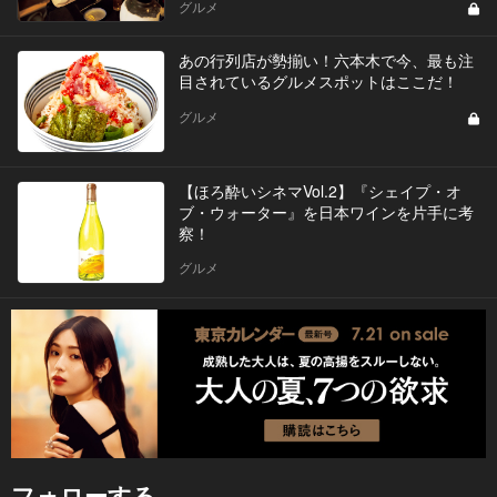
グルメ
あの行列店が勢揃い！六本木で今、最も注
目されているグルメスポットはここだ！
グルメ
【ほろ酔いシネマVol.2】『シェイプ・オ
ブ・ウォーター』を日本ワインを片手に考
察！
グルメ
フォローする