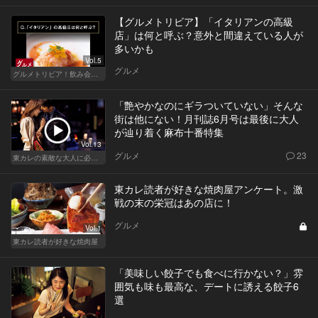
【グルメトリビア】「イタリアンの高級
店」は何と呼ぶ？意外と間違えている人が
多いかも
Vol.5
グルメ
グルメトリビア！飲み会やデートで会話のネタになるQ＆A
「艶やかなのにギラついていない」そんな
街は他にない！月刊誌6月号は最後に大人
が辿り着く麻布十番特集
Vol.13
グルメ
23
東カレの素敵な大人に必要なこと
東カレ読者が好きな焼肉屋アンケート。激
戦の末の栄冠はあの店に！
グルメ
Vol.1
東カレ読者が好きな焼肉屋
「美味しい餃子でも食べに行かない？」雰
囲気も味も最高な、デートに誘える餃子6
選