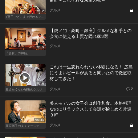
グルメ
Vol.2
1万円でどこまで行ける？渋谷・新富町・西荻窪・神楽坂でハシゴバル
【虎ノ門・麹町・銀座】グルメな相手との
会食に使える上質な隠れ家3選
グルメ
Vol.5
「会食」の神髄。
これは一生忘れられない体験になる！ 広島
にうまいビールがあると聞いたので徹底取
材してきた！
Vol.6
グルメ
2
教えたくない秘密のグルメ
美人モデルの女子会は創作和食。本格料理
なのにリラックスして会話が愉しめる常連
３軒
Vol.44
グルメ
高垣麗子の美チャージディナー