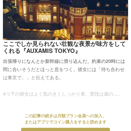
ここでしか見られない壮観な夜景が味方をして
くれる『AUXAMIS TOKYO』
出張帰りになんとか新幹線に滑り込んだ。約束の20時には
間に合いそうだとほっと息をつく。彼女には「待ち合わせ
は東京で。」と伝えてある。
4つ下の彼女はよく気のきくしっかり者。普段は歳の......
この記事の続きは月額プラン会員への加入、
またはアプリでコイン購入をすると読めます