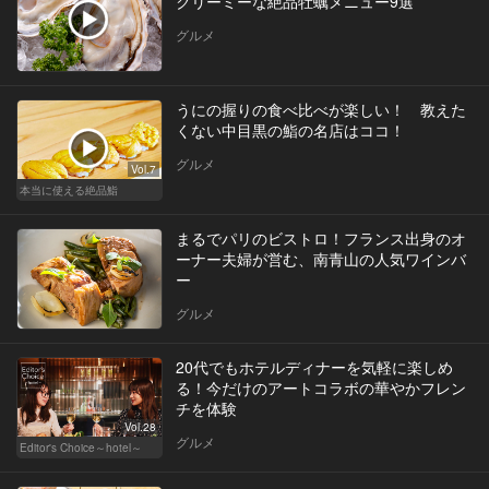
クリーミーな絶品牡蠣メニュー9選
グルメ
うにの握りの食べ比べが楽しい！ 教えた
くない中目黒の鮨の名店はココ！
グルメ
Vol.7
本当に使える絶品鮨
まるでパリのビストロ！フランス出身のオ
ーナー夫婦が営む、南青山の人気ワインバ
ー
グルメ
20代でもホテルディナーを気軽に楽しめ
る！今だけのアートコラボの華やかフレン
チを体験
Vol.28
グルメ
Editor's Choice～hotel～