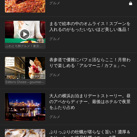
グルメ
まるで絵本の中のオムライス！スプーンを
入れるのがもったいないほど美しい逸品！
グルメ
Vol.1
ふわとろ卵グルメ！東京で外せない人気店
表参道で優雅にパフェ活ならここ！月替わ
りで楽しめる「アルマーニ / カフェ」へ
グルメ
Vol.21
Editor's Choice～gourmet～
大人の横浜お泊まりデートストーリー。昼
のアペからディナー、最後はホテルで夜景
をふたり占め
グルメ
ぷりっぷりの牡蠣が堪らなく旨い！濃厚＆