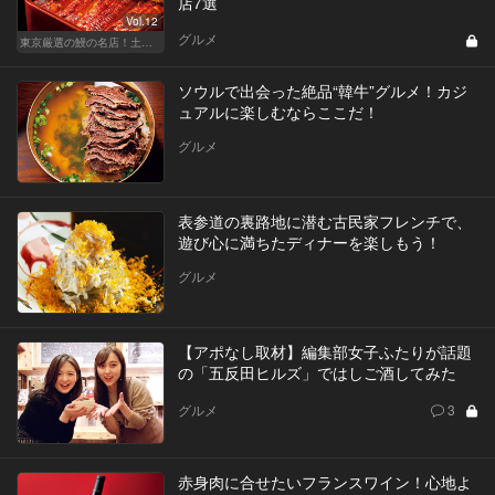
店7選
Vol.12
グルメ
東京厳選の鰻の名店！土用の丑の日じゃなくても行きたい
ソウルで出会った絶品“韓牛”グルメ！カジ
ュアルに楽しむならここだ！
グルメ
表参道の裏路地に潜む古民家フレンチで、
遊び心に満ちたディナーを楽しもう！
グルメ
【アポなし取材】編集部女子ふたりが話題
の「五反田ヒルズ」ではしご酒してみた
グルメ
3
赤身肉に合せたいフランスワイン！心地よ