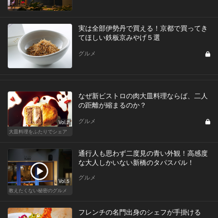
実は全部伊勢丹で買える！京都で買ってき
てほしい鉄板京みやげ５選
グルメ
なぜ新ビストロの肉大皿料理ならば、二人
の距離が縮まるのか？
グルメ
Vol.2
大皿料理をふたりでシェア
通行人も思わず二度見の青い外観！高感度
な大人しかいない新橋のタパスバル！
グルメ
Vol.5
教えたくない秘密のグルメ
フレンチの名門出身のシェフが手掛ける