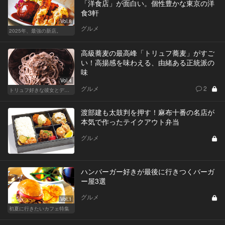
「洋食店」が面白い。個性豊かな東京の洋
食3軒
Vol.8
グルメ
2025年、最強の新店。
高級蕎麦の最高峰「トリュフ蕎麦」がすご
い！高揚感を味わえる、由緒ある正統派の
味
Vol.4
グルメ
2
トリュフ好きな彼女とデートにおすすめ！東京の人気店
渡部建も太鼓判を押す！麻布十番の名店が
本気で作ったテイクアウト弁当
グルメ
ハンバーガー好きが最後に行きつくバーガ
ー屋3選
グルメ
Vol.1
初夏に行きたいカフェ特集