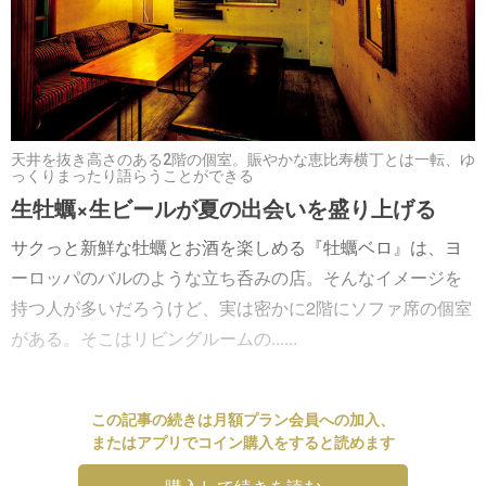
天井を抜き高さのある2階の個室。賑やかな恵比寿横丁とは一転、ゆ
っくりまったり語らうことができる
生牡蠣×生ビールが夏の出会いを盛り上げる
サクっと新鮮な牡蠣とお酒を楽しめる『牡蠣ベロ』は、ヨ
ーロッパのバルのような立ち呑みの店。そんなイメージを
持つ人が多いだろうけど、実は密かに2階にソファ席の個室
がある。そこはリビングルームの......
この記事の続きは月額プラン会員への加入、
またはアプリでコイン購入をすると読めます