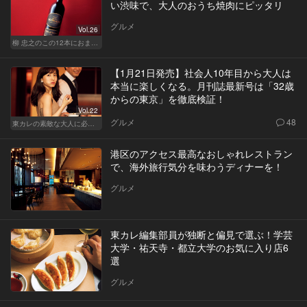
い渋味で、大人のおうち焼肉にピッタリ
グルメ
Vol.26
柳 忠之のこの12本におまかせ
【1月21日発売】社会人10年目から大人は
本当に楽しくなる。月刊誌最新号は「32歳
からの東京」を徹底検証！
Vol.22
グルメ
48
東カレの素敵な大人に必要なこと
港区のアクセス最高なおしゃれレストラン
で、海外旅行気分を味わうディナーを！
グルメ
東カレ編集部員が独断と偏見で選ぶ！学芸
大学・祐天寺・都立大学のお気に入り店6
選
グルメ