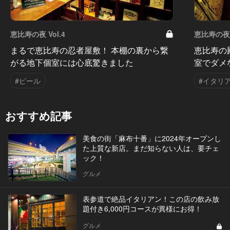
恵比寿の夜 Vol.4
恵比寿の夜 V
まるで恵比寿の忍者屋敷！ 本棚の裏から繋
恵比寿の
がる地下個室には心底驚きました
室でダメ
#ビール
#イタリ
おすすめ記事
美食の街「麻布十番」に2024年オープンし
た上質な新店。まだ知らない人は、要チェ
ック！
グルメ
表参道で絶品イタリアン！この店の飲み放
題付き6,000円コースが異様にお得！
グルメ