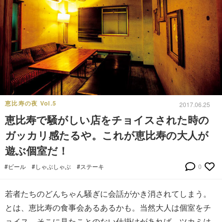
恵比寿の夜 Vol.5
2017.06.25
恵比寿で騒がしい店をチョイスされた時の
ガッカリ感たるや。これが恵比寿の大人が
遊ぶ個室だ！
#ビール
#しゃぶしゃぶ
#ステーキ
0
若者たちのどんちゃん騒ぎに会話がかき消されてしまう。
とは、恵比寿の食事会あるあるかも。当然大人は個室をチ
ョイス。そこに見たことのない仕掛けがあれば、ツカミは