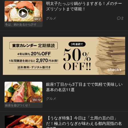
明太子たっぷり鍋がうますぎる！〆のチー
ズリゾットまで堪能！
グルメ
2
Vol.2
冬は、鍋があるから許す
銀座1丁目から3丁目までで気軽で美味しい
基本の名店11選
グルメ
Vol.12
銀座を遊びつくせ！
【うなぎ特集】今日は「土用の丑の日」
だ！極上のうなぎが味わえる都内屈指の名