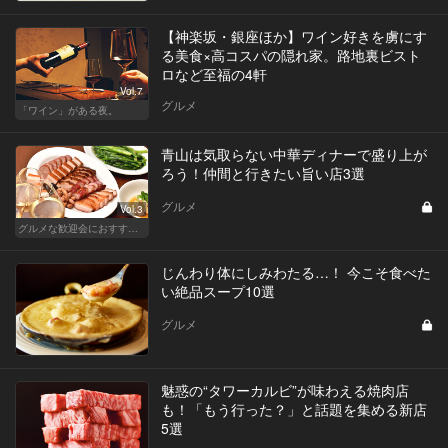
【神楽坂・銀座ほか】ワイン好きを虜にす
る美食×高コスパの隠れ家。路地裏ビスト
ロなど至福の4軒
Vol.7
グルメ
「ワイン」がある夜。
青山は気取らない中華ディナーで盛り上が
ろう！仲間と行きたい旨い店3選
グルメ
Vol.3
グルメな歓迎会におすすめな東京の人気店
じんわり体にしみわたる…！ 今こそ食べた
い絶品スープ10選
グルメ
魅惑の“タワーカルビ”が味わえる焼肉店
も！「もう行った？」と話題を集める新店
5選