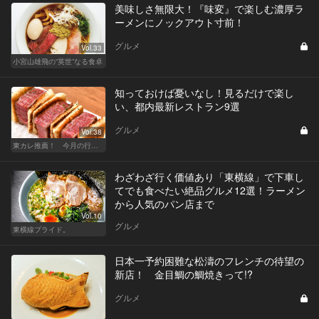
美味しさ無限大！『味変』で楽しむ濃厚ラ
ーメンにノックアウト寸前！
グルメ
Vol.33
小宮山雄飛の“英世”なる食卓
知っておけば憂いなし！見るだけで楽し
い、都内最新レストラン9選
グルメ
Vol.38
東カレ推薦！ 今月の行くべき店
わざわざ行く価値あり「東横線」で下車し
てでも食べたい絶品グルメ12選！ラーメン
から人気のパン店まで
Vol.10
グルメ
東横線プライド。
日本一予約困難な松濤のフレンチの待望の
新店！ 金目鯛の鯛焼きって!?
グルメ