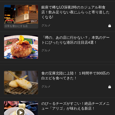
銀座で稀なLO深夜2時のカジュアル和食
店！飲み足りない夜にふらっと寄り道した
くなる!
Vol.7
グルメ
日常を豊かにする店
「噂の、あの店に行かない？」本気のデー
トにぴったりな港区の注目店4選！
グルメ
食の宝庫北陸に上陸！ １時間半で300匹の
白エビを食べてきた！
グルメ
のび～るチーズがすごい！絶品チーズメニ
ュー「アリゴ」が味わえる新店！