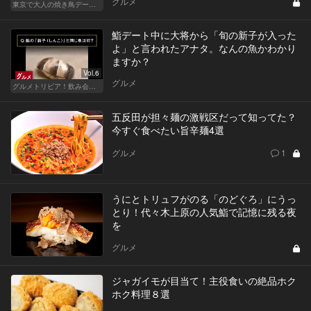
グルメ
東京で大人の焼き鳥デートにおすすめ！
鮨デート中に大将から「旬の新子が入った
よ」と言われたアナタ。なんの魚かわかり
ますか？
Vol.6
グルメ
グルメトリビア！飲み会やデートで会話のネタになるQ＆A
五反田が担々麺の激戦区だって知ってた？
今すぐ食べたい旨辛麺4選
グルメ
1
うにとトリュフがのる「のどぐろ」にうっ
とり！代々木上原の人気鮨で記憶に残る夜
を
グルメ
ジャガイモが目当て！主役食いの絶品ホク
ホク料理８選