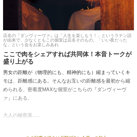
店名の『ダンヴィーヴァ』は「人生を楽しもう！」というラテン語
が由来で、少なくともこの個室は店名そのもの。「いい夜だった
な」という会をお楽しみあれ
ここで肉をシェアすれば共同体！本音トークが
盛り上がる
男女の距離が（物理的にも、精神的にも）縮まっていくキ
モは、距離感にある。そんなお互いの距離感を最初から縮
められる、密着度MAXな個室がこちらの『ダンヴィーヴ
ァ』にある。
大人の秘密基......