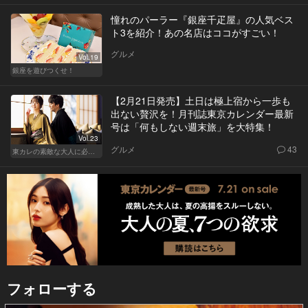
憧れのパーラー『銀座千疋屋』の人気ベス
ト3を紹介！あの名店はココがすごい！
グルメ
Vol.19
銀座を遊びつくせ！
【2月21日発売】土日は極上宿から一歩も
出ない贅沢を！月刊誌東京カレンダー最新
号は「何もしない週末旅」を大特集！
Vol.23
グルメ
43
東カレの素敵な大人に必要なこと
フォローする