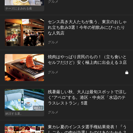
グルメ
Vol.6
チーズにまみれる夜
センス高き大人たちが集う、東京のおしゃ
れ立ち飲み3選！今年の初飲みにぴったり
な人気店
グルメ
焼肉はやっぱり庶民のもの！（立ち食いと
セルフだけど）安く極上肉に出会える３店
グルメ
残暑厳しい秋、大人は最旬スポットで涼し
く“アペロ”する。港区・中央区「水辺のテ
ラスレストラン」5選
Vol.11
グルメ
納涼する夏。
東カレ夏のインスタ選手権結果発表！『う
しごろ』の肉が当選したのはあなたかも？