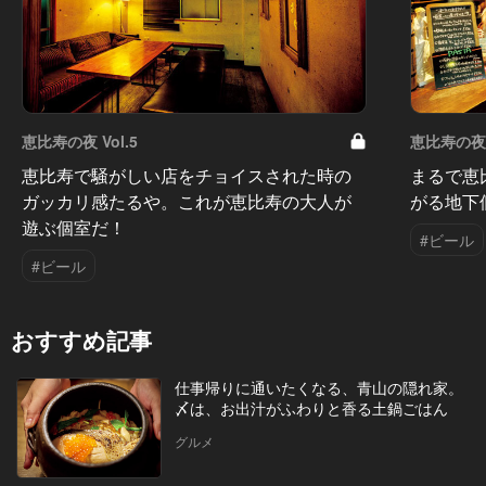
恵比寿の夜 Vol.5
恵比寿の夜 V
恵比寿で騒がしい店をチョイスされた時の
まるで恵
ガッカリ感たるや。これが恵比寿の大人が
がる地下
遊ぶ個室だ！
#ビール
#ビール
おすすめ記事
仕事帰りに通いたくなる、青山の隠れ家。
〆は、お出汁がふわりと香る土鍋ごはん
グルメ