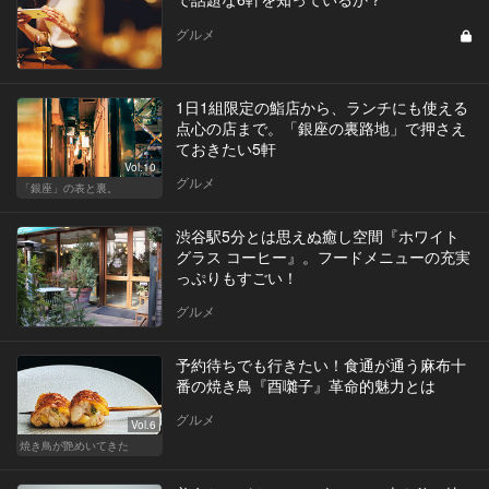
グルメ
1日1組限定の鮨店から、ランチにも使える
点心の店まで。「銀座の裏路地」で押さえ
ておきたい5軒
Vol.10
グルメ
「銀座」の表と裏。
渋谷駅5分とは思えぬ癒し空間『ホワイト
グラス コーヒー』。フードメニューの充実
っぷりもすごい！
グルメ
予約待ちでも行きたい！食通が通う麻布十
番の焼き鳥『酉囃子』革命的魅力とは
グルメ
Vol.6
焼き鳥が艶めいてきた