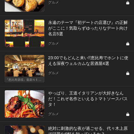
グルメ
永遠のテーマ『初デートの店選び』の正解
がここに！気取らずゆったりなデート向け
名店5選
グルメ
23:00でもどんと来い!!恵比寿でホントに使
える深夜ウェルカムな居酒屋4選
グルメ
Vol.2
『恵比寿酒場』最新ＮＥＷＳ！
やっぱり、王道イタリアンが大好きなん
だ！これぞ名作といえるトマトソースパス
タ！
グルメ
絶対に刺激的な夜が過ごせる、代々木上原
で話題な6軒を知っているか？