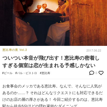
恵比寿の夜 Vol.2
2017.06.22
ついつい本音が飛び出す！恵比寿の密着し
すぎる個室は恋が生まれる予感しかない
#ビール
#バル・ビストロ
#恵比寿
0
お食事会のメッカである恵比寿。なんで、そんなに人気が
あるのか……？ それはどんなリクエストにも対応できるだ
けのお店の層の厚さがある！ 今回ご紹介するのは、恵比寿
駅から徒歩5分ほどの隠れ家的なダイニング。