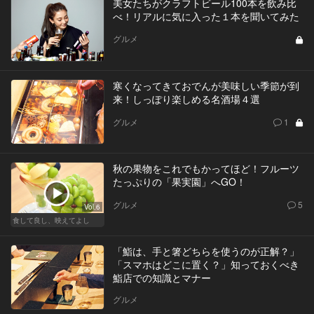
美女たちがクラフトビール100本を飲み比
べ！リアルに気に入った１本を聞いてみた
グルメ
寒くなってきておでんが美味しい季節が到
来！しっぽり楽しめる名酒場４選
グルメ
1
秋の果物をこれでもかってほど！フルーツ
たっぷりの「果実園」へGO！
グルメ
5
Vol.6
食して良し、映えてよし
「鮨は、手と箸どちらを使うのが正解？」
「スマホはどこに置く？」知っておくべき
鮨店での知識とマナー
グルメ