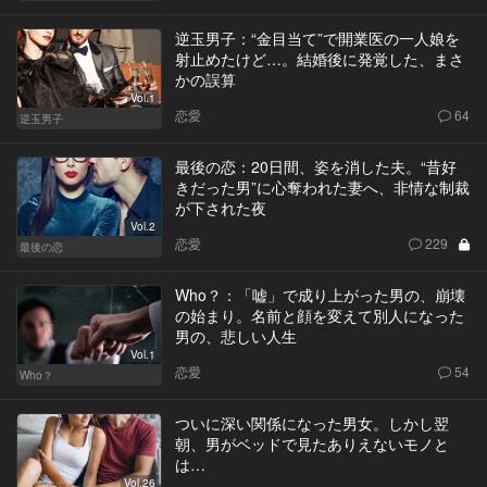
逆玉男子：“金目当て”で開業医の一人娘を
射止めたけど…。結婚後に発覚した、まさ
かの誤算
Vol.1
恋愛
64
逆玉男子
最後の恋：20日間、姿を消した夫。“昔好
きだった男”に心奪われた妻へ、非情な制裁
が下された夜
Vol.2
恋愛
229
最後の恋
Who？：「嘘」で成り上がった男の、崩壊
の始まり。名前と顔を変えて別人になった
男の、悲しい人生
Vol.1
恋愛
54
Who？
ついに深い関係になった男女。しかし翌
朝、男がベッドで見たありえないモノと
は…
Vol.26