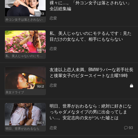
裸々に…。「外コン女子は落とされない」
全話総集編
Vol.13
恋愛
外コン女子は落とされない
私、美人じゃないのにモテるんです：見た
目だけの女なんて、相手にもならない
恋愛
Vol.1
私、美人じゃないのにモテるんです。
友達以上恋人未満。BMWラバーな若手社長
と後輩女子のビタースイートな土曜19時
恋愛
Vol.2
美女ドライブ
明日、世界がおわるなら：絶対に好きにな
っちゃダメなタイプの男に出会ってしま
い…。安定志向の女がついた嘘とは
Vol.1
恋愛
93
明日、世界がおわるなら