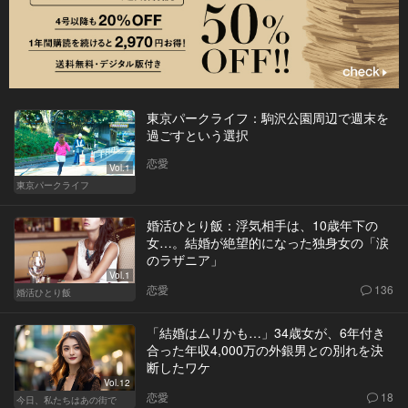
東京パークライフ：駒沢公園周辺で週末を
過ごすという選択
恋愛
Vol.1
東京パークライフ
婚活ひとり飯：浮気相手は、10歳年下の
女…。結婚が絶望的になった独身女の「涙
のラザニア」
Vol.1
恋愛
136
婚活ひとり飯
「結婚はムリかも…」34歳女が、6年付き
合った年収4,000万の外銀男との別れを決
断したワケ
Vol.12
恋愛
18
今日、私たちはあの街で