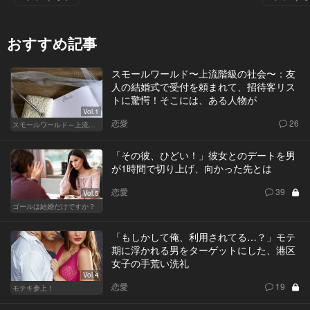
おすすめ記事
スモールワールド〜上流階級の社会〜：友
人の結婚式で受付を頼まれて、招待客リス
トに驚愕！そこには、ある人物が
Vol.1
恋愛
26
スモールワールド～上流階級の社会～
「その彼、ひどい！」彼女とのデートを男
が1時間で切り上げ、向かった先とは
恋愛
39
Vol.5
ゴールは結婚だけですか？
「もしかして俺、利用されてる…？」モテ
期に浮かれる男をターゲットにした、港区
女子の手荒い洗礼
Vol.4
恋愛
19
モテキ参上！