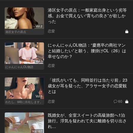
港区女子の原点：一般家庭出身という劣等
感。お金で買えない“育ちの良さ”が欲しか
った
Vol.2
恋愛
港区女子の原点
にゃんにゃんOL物語：“慶應卒の商社マン
と結婚したい”と願う、腰掛けOL（26）は
幸せなのか？
Vol.1
恋愛
にゃんにゃんOL物語
「彼氏がいても、同時並行は当たり前」23
歳女が耳を疑った、アラサー女子の恋愛観
とは
Vol.5
恋愛
60
わたし、9時に出社します。
既婚女が、全室スイートの高級旅館へ1泊
旅行。浮気を疑われて夫に離婚を切り出さ
れ…
Vol.107