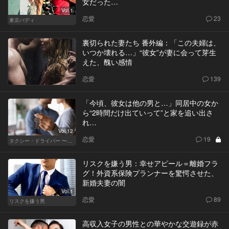
女だった…
Vol.1
恋愛
23
東京バディ
裏切られた妻たち 番外編：「この夫婦は、
いつか壊れる…」“彼女”が妻に会って芽生
えた、醜い感情
恋愛
139
「今頃、彼女は他の男と…」同居中の女か
ら“2時間だけ出ていって”と家を追い出さ
れ…
Vol.12
恋愛
19
タクシー・ドライバー 〜柊舞香〜
リスクを嫌う男：幸せアピール＝離婚フラ
グ！外資系保険プランナーを驚愕させた、
新婚夫妻の闇
Vol.1
恋愛
89
リスクを嫌う男
高収入女子の男性との華やかな交遊録が赤