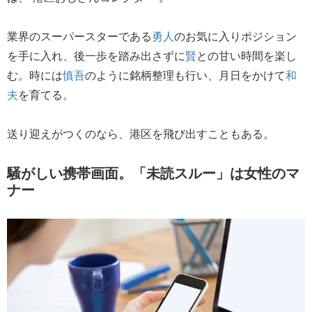
業界のスーパースターである
勇人
のお気に入りポジション
を手に入れ、後一歩を踏み出さずに
賢
との甘い時間を楽し
む。時には
慎吾
のように銘柄整理も行い、月日をかけて
和
夫
を育てる。
送り迎えがつくのなら、港区を飛び出すこともある。
騒がしい携帯画面。「未読スルー」は女性のマ
ナー