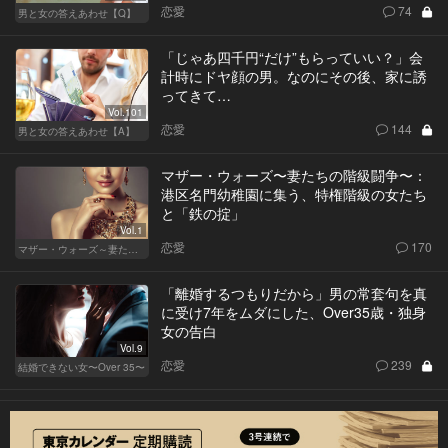
恋愛
74
男と女の答えあわせ【Q】
「じゃあ四千円“だけ”もらっていい？」会
計時にドヤ顔の男。なのにその後、家に誘
ってきて…
Vol.101
恋愛
144
男と女の答えあわせ【A】
マザー・ウォーズ〜妻たちの階級闘争〜：
港区名門幼稚園に集う、特権階級の女たち
と「鉄の掟」
Vol.1
恋愛
170
マザー・ウォーズ～妻たちの階級闘争～
「離婚するつもりだから」男の常套句を真
に受け7年をムダにした、Over35歳・独身
女の告白
Vol.9
恋愛
239
結婚できない女〜Over 35〜