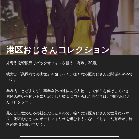
港区おじさんコレクション
外資系投資銀行でバックオフィスを担う、有希、30歳。
彼女は「業界内での出世」を狙うべく、様々な港区おじさんと関係を深めて
いく。
業界内にとどまらず、事業会社の地位ある人物にまで触手を伸ばしていき、
港区の酸いも甘いも知り尽くした彼女に与えられた呼び名は、“港区おじさ
んコレクター”。
最初は出世のための社交だったものの、徐々に港区おじさんの世界にハマ
り、港区おじさんのポートフォリオを組むようになってしまった有希が、港
区の裏側を暴いていく。