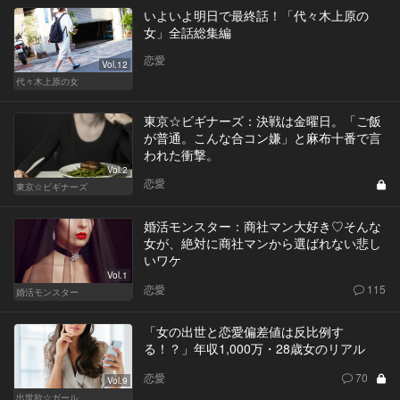
いよいよ明日で最終話！「代々木上原の
女」全話総集編
恋愛
Vol.12
代々木上原の女
東京☆ビギナーズ：決戦は金曜日。「ご飯
が普通。こんな合コン嫌」と麻布十番で言
われた衝撃。
Vol.2
恋愛
東京☆ビギナーズ
婚活モンスター：商社マン大好き♡そんな
女が、絶対に商社マンから選ばれない悲し
いワケ
Vol.1
恋愛
115
婚活モンスター
「女の出世と恋愛偏差値は反比例す
る！？」年収1,000万・28歳女のリアル
恋愛
70
Vol.9
出世欲☆ガール