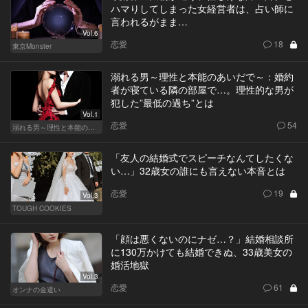
ハマりしてしまった女経営者は、占い師に
言われるがまま…
Vol.6
恋愛
18
東京Monster
溺れる男～理性と本能のあいだで～：婚約
者が寝ている隣の部屋で…。理性的な男が
犯した”最低の過ち”とは
Vol.1
恋愛
54
溺れる男～理性と本能のあいだで～
「友人の結婚式でスピーチなんてしたくな
い…」32歳女の誰にも言えない本音とは
恋愛
19
Vol.3
TOUGH COOKIES
「顔は悪くないのにナゼ…？」結婚相談所
に130万かけても結婚できぬ、33歳美女の
婚活地獄
Vol.3
恋愛
61
オンナの金遣い