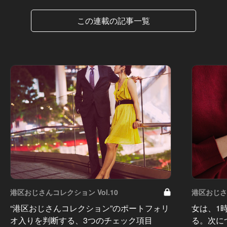
この連載の記事一覧
港区おじさんコレクション Vol.10
港区おじさん
“港区おじさんコレクション”のポートフォリ
女は、1
オ入りを判断する、3つのチェック項目
る。次に