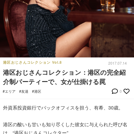
港区おじさんコレクション Vol.8
2017.07.14
港区おじさんコレクション：港区の完全紹
介制パーティーで、女が仕掛ける罠
#エリア
#友達
#港区
0
外資系投資銀行でバックオフィスを担う、有希、30歳。
港区の酸いも甘いも知り尽くした彼女に与えられた呼び名
は、“港区おじさんコレクター”。