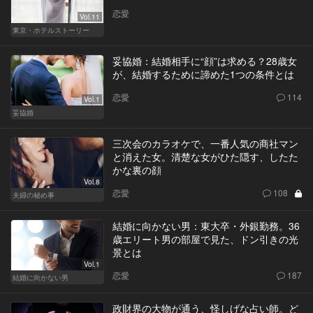
恋愛
Vol.11
東京・ホテルストーリー
妥協婚：結婚相手に“顔”は求める？28歳女
が、結婚するために諦めた1つの条件とは
恋愛
114
Vol.1
妥協婚
三次会のカラオケで、一番人気の商社マン
と消えた女。清楚な女がひた隠す、したた
かな裏の顔
Vol.8
恋愛
108
夫婦の秘め事
結婚に向かない男：東大卒・外銀勤務。36
歳エリート男の部屋で見た、ドン引きの光
景とは
Vol.1
恋愛
187
結婚に向かない男
政財界の大物が通う、怪しげな占い師。ど