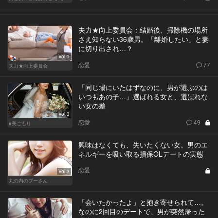
夫力★向上委員会：結婚後、掃除機の場所
さえ知らない36歳男。「離婚したい」と妻
に切り出され…？
Vol.1
恋愛
77
夫力★向上委員会
「同じ場にいたはずなのに、男が選ぶのは
いつもあの子…」選ばれる女と、選ばれな
い女の差
Vol.3
恋愛
49
#美ごもり
興味はなくても、失いたくない女。男のエ
ネルギーを吸い取る損保OLデートの実態
恋愛
Vol.3
丸の内のプーさん
「会いたかったよ」と抱き寄せられて…。
なのに2回目のデートで、男が突然帰った