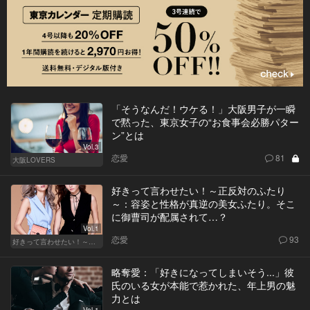
「そうなんだ！ウケる！」大阪男子が一瞬
で黙った、東京女子の“お食事会必勝パター
ン”とは
Vol.3
恋愛
81
大阪LOVERS
好きって言わせたい！～正反対のふたり
～：容姿と性格が真逆の美女ふたり。そこ
に御曹司が配属されて…？
Vol.1
恋愛
93
好きって言わせたい！～正反対のふたり～
略奪愛：「好きになってしまいそう...」彼
氏のいる女が本能で惹かれた、年上男の魅
力とは
Vol.1