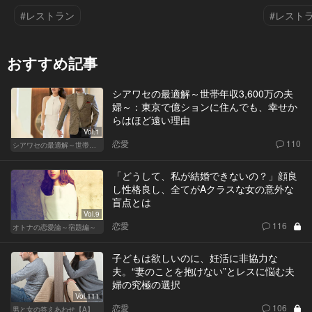
#レストラン
#レスト
おすすめ記事
シアワセの最適解～世帯年収3,600万の夫
婦～：東京で億ションに住んでも、幸せか
らはほど遠い理由
Vol.1
恋愛
110
シアワセの最適解～世帯年収3,600万の夫婦～
「どうして、私が結婚できないの？」顔良
し性格良し、全てがAクラスな女の意外な
盲点とは
Vol.9
恋愛
116
オトナの恋愛論～宿題編～
子どもは欲しいのに、妊活に非協力な
夫。“妻のことを抱けない”とレスに悩む夫
婦の究極の選択
Vol.111
恋愛
106
男と女の答えあわせ【A】