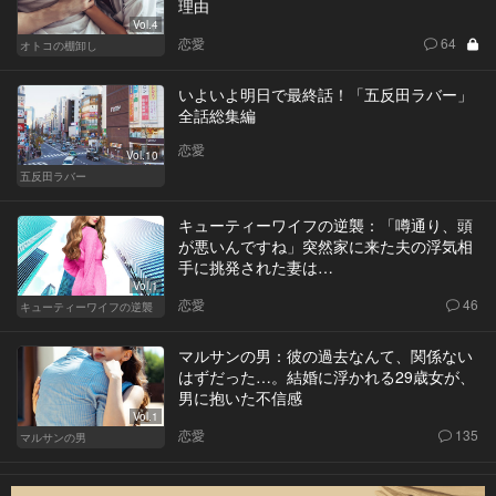
理由
Vol.4
恋愛
64
オトコの棚卸し
いよいよ明日で最終話！「五反田ラバー」
全話総集編
恋愛
Vol.10
五反田ラバー
キューティーワイフの逆襲：「噂通り、頭
が悪いんですね」突然家に来た夫の浮気相
手に挑発された妻は…
Vol.1
恋愛
46
キューティーワイフの逆襲
マルサンの男：彼の過去なんて、関係ない
はずだった…。結婚に浮かれる29歳女が、
男に抱いた不信感
Vol.1
恋愛
135
マルサンの男