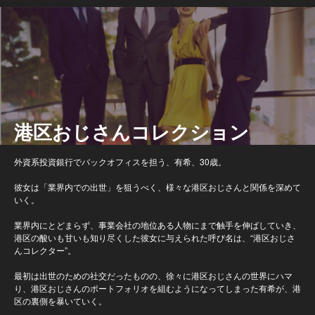
港区おじさんコレクション
外資系投資銀行でバックオフィスを担う、有希、30歳。
彼女は「業界内での出世」を狙うべく、様々な港区おじさんと関係を深めて
いく。
業界内にとどまらず、事業会社の地位ある人物にまで触手を伸ばしていき、
港区の酸いも甘いも知り尽くした彼女に与えられた呼び名は、“港区おじさ
んコレクター”。
最初は出世のための社交だったものの、徐々に港区おじさんの世界にハマ
り、港区おじさんのポートフォリオを組むようになってしまった有希が、港
区の裏側を暴いていく。