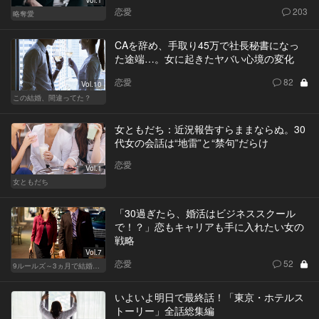
恋愛
203
略奪愛
CAを辞め、手取り45万で社長秘書になっ
た途端…。女に起きたヤバい心境の変化
恋愛
82
Vol.10
この結婚、間違ってた？
女ともだち：近況報告すらままならぬ。30
代女の会話は“地雷”と“禁句”だらけ
恋愛
Vol.1
女ともだち
「30過ぎたら、婚活はビジネススクール
で！？」恋もキャリアも手に入れたい女の
戦略
Vol.7
恋愛
52
9ルールズ～3ヵ月で結婚する方法～
いよいよ明日で最終話！「東京・ホテルス
トーリー」全話総集編