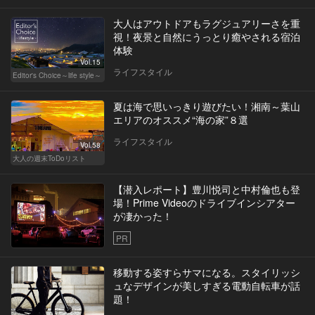
大人はアウトドアもラグジュアリーさを重
視！夜景と自然にうっとり癒やされる宿泊
体験
Vol.15
ライフスタイル
Editor's Choice～life style～
夏は海で思いっきり遊びたい！湘南～葉山
エリアのオススメ“海の家”８選
ライフスタイル
Vol.58
大人の週末ToDoリスト
【潜入レポート】豊川悦司と中村倫也も登
場！Prime Videoのドライブインシアター
が凄かった！
PR
移動する姿すらサマになる。スタイリッシ
ュなデザインが美しすぎる電動自転車が話
題！