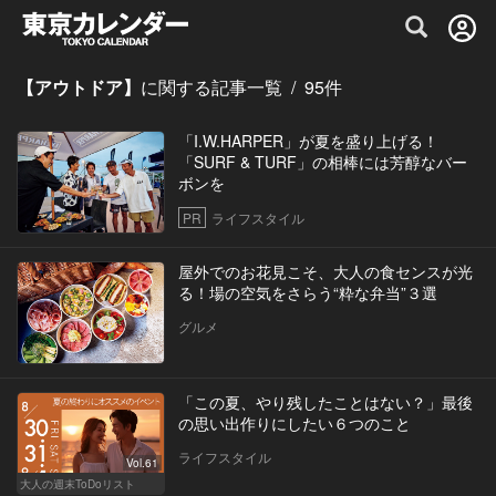
グルメ情報・プレミアムレストラン予約サイト
【アウトドア】
に関する記事一覧
/
95
件
「I.W.HARPER」が夏を盛り上げる！
「SURF & TURF」の相棒には芳醇なバー
ボンを
PR
ライフスタイル
屋外でのお花見こそ、大人の食センスが光
る！場の空気をさらう“粋な弁当”３選
グルメ
「この夏、やり残したことはない？」最後
の思い出作りにしたい６つのこと
ライフスタイル
Vol.61
大人の週末ToDoリスト