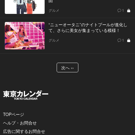
由
グルメ
1
“ニューオータニ”のナイトプールが進化し
て、さらに美女が集まっている模様！
グルメ
1
次へ ››
TOPページ
ヘルプ・お問合せ
広告に関するお問合せ