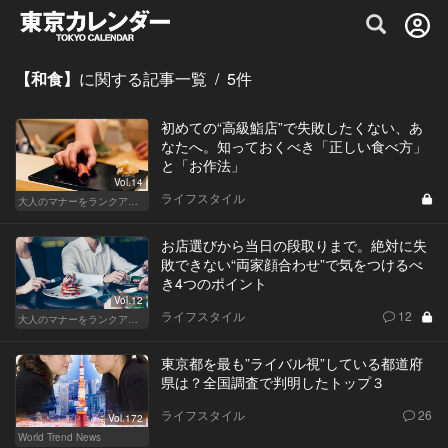
グルメ情報・プレミアムレストラン予約サイト
【和食】
に関する記事一覧
/
5
件
初めての“高級鮨店”で失敗したくない、あ
なたへ。知っておくべき「正しい食べ方」
と「お作法」
Vol.14
ライフスタイル
大人のマナーをランクアップせよ
お店選びから当日の段取りまで。絶対に失
敗できない“両家顔合わせ”で気をつけるべ
き4つのポイント
Vol.12
ライフスタイル
12
大人のマナーをランクアップせよ
東京都を最も”ライバル視”している都道府
県は？全国調査で判明したトップ３
ライフスタイル
26
Vol.172
World Trend News