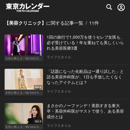
グルメ情報・プレミアムレストラン予約サイト
【美容クリニック】
に関する記事一覧
/
11
件
1回の旅行で1,000万を使うセレブ女医も、
必ず受けている！年を重ねても美しくいら
れる美容医療3選
Vol.9
ライフスタイル
女医が教える！My best beauty
「話題になった化粧品は一通り試した」と
語る美容外科医が、1日も手放したくなく
なったアイテムとは？
Vol.8
ライフスタイル
女医が教える！My best beauty
まさかのノーファンデ！美肌すぎる東大
卒・美容外科医がマストで使う、ある美容
成分とは
Vol.5
ライフスタイル
女医が教える！My best beauty