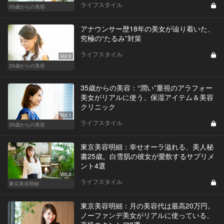
ライフスタイル
35歳からの美容
アナウンサー歴18年の美女が辿り着いた、
究極の“たるみ”対策
ライフスタイル
Vol.3
35歳からの美容
35歳からの美容：“潤い”重視のアラフォー
美女がリアルに使う、保湿アイテム＆美容
クリニック
Vol.1
ライフスタイル
35歳からの美容
東京美容明細：幸せオーラ溢れる、美人秘
書25歳。白雪肌の彼女が愛飲するサプリメ
ント4選
Vol.3
ライフスタイル
東京美容明細
東京美容明細：月の美容代は最高20万円。
ノーファンデ美女がリアルに使っている、