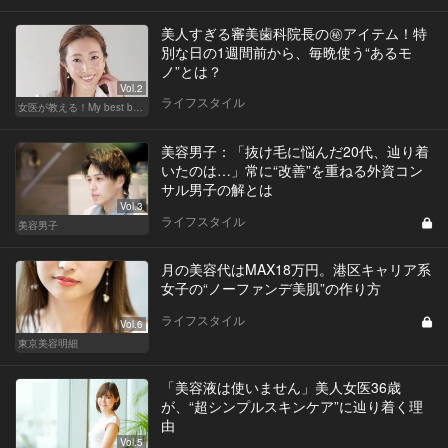
美人すぎる審美歯科院長の㊙アイテム！特
別な日の1週間前から、毎晩使う“あるモ
ノ”とは？
Vol.2
ライフスタイル
女医が教える！My best beauty
美容男子：「抜け毛に悩んだ20代、辿り着
いたのは…」常に“改善”を重ねる外資コン
サル男子の解とは
Vol.3
ライフスタイル
美容男子
月の美容代はMAX18万円。港区キャリア系
女子の“ノーファンデ美肌”の作り方
ライフスタイル
Vol.6
東京美容明細
「美容液は使いません」美人女医36歳
が、“超シンプルスキンケア”に辿り着く理
由
Vol.5