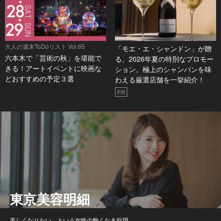
大人の週末ToDoリスト Vol.65
「モエ・エ・シャンドン」が贈
六本木で「芸術の秋」を堪能で
る、2026年夏の特別なプロモー
きる！アートイベントに映画な
ション。極上のシャンパンを味
どおすすめの予定３選
わえる厳選店舗を一挙紹介！
PR
東京美容明細
美しくなりたい、という女性の飽くなき欲望。