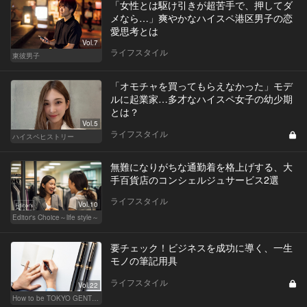
「女性とは駆け引きが超苦手で、押してダ
メなら…」爽やかなハイスペ港区男子の恋
愛思考とは
Vol.7
ライフスタイル
東彼男子
「オモチャを買ってもらえなかった」モデ
ルに起業家…多才なハイスペ女子の幼少期
とは？
Vol.5
ライフスタイル
ハイスペヒストリー
無難になりがちな通勤着を格上げする、大
手百貨店のコンシェルジュサービス2選
ライフスタイル
Vol.10
Editor's Choice～life style～
要チェック！ビジネスを成功に導く、一生
モノの筆記用具
ライフスタイル
Vol.22
How to be TOKYO GENTS 東京人よ、紳士たれ！