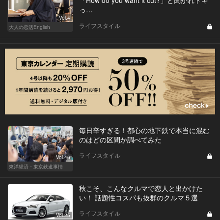
「How do you want it cut?」と聞かれドキ
っ…
Vol.4
ライフスタイル
大人の恋活English
毎日辛すぎる！都心の地下鉄で本当に混む
のはどの区間か調べてみた
ライフスタイル
Vol.46
東洋経済・東京鉄道事情
秋こそ、こんなクルマで恋人と出かけた
い！ 話題性コスパも抜群のクルマ５選
ライフスタイル
Vol.25