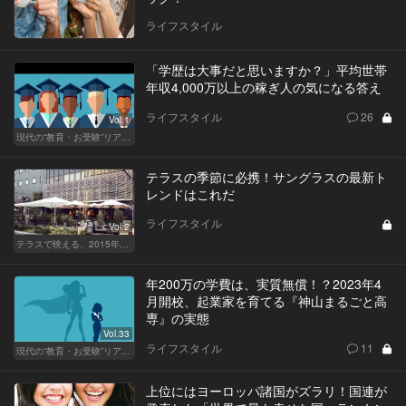
ライフスタイル
「学歴は大事だと思いますか？」平均世帯
年収4,000万以上の稼ぎ人の気になる答え
ライフスタイル
26
Vol.1
現代の“教育・お受験”リアルドキュメント
テラスの季節に必携！サングラスの最新ト
レンドはこれだ
ライフスタイル
Vol.2
テラスで映える、2015年最新サングラスはこれだ！
年200万の学費は、実質無償！？2023年4
月開校、起業家を育てる『神山まるごと高
専』の実態
Vol.33
ライフスタイル
11
現代の“教育・お受験”リアルドキュメント
上位にはヨーロッパ諸国がズラリ！国連が