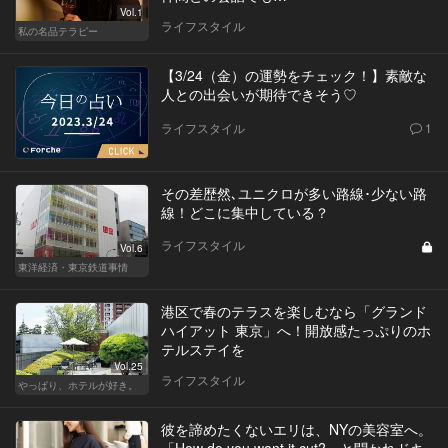
Vol.1
ライフスタイル
私の名品テラピー
【3/24（金）の運勢をチェック！】素敵な
人との出会いが期待できそう♡
ライフスタイル
1
その差歴然､ユニクロが多い路線･少ない路
線！どこに集中している？
ライフスタイル
Vol.6
東洋経済・東京鉄道事情
港区で春のテラスを楽しむなら「グランド
ハイアット 東京」へ！開放感たっぷりのホ
テルステイを
Vol.25
ライフスタイル
やっぱり、ホテルが好き。
彼を諦めたくないエリは、NYの美容室へ。