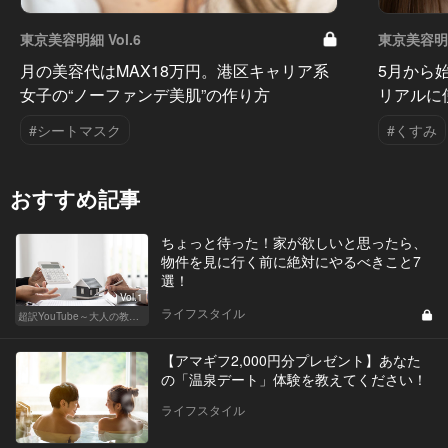
東京美容明細 Vol.6
東京美容明細
月の美容代はMAX18万円。港区キャリア系
5月から
女子の“ノーファンデ美肌”の作り方
リアルに
#シートマスク
#くすみ
おすすめ記事
ちょっと待った！家が欲しいと思ったら、
物件を見に行く前に絶対にやるべきこと7
選！
Vol.1
ライフスタイル
超訳YouTube～大人の教養講座～
【アマギフ2,000円分プレゼント】あなた
の「温泉デート」体験を教えてください！
ライフスタイル