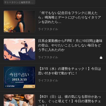
サトータケシと編集部員 船山の"CAR GENTSへの道"
「何でもない記念日をフランクに祝えた
ら」鳴海唯とデートにぴったりなイタリア
ンを訪れたら…
ライフスタイル
日系企業勤務からFIRE！月に10日間は趣味
の登山、やりたいことしかしない毎日をど
う手に入れたのか
ライフスタイル
【3/15（水）の運勢をチェック！】今日は
思い付きや勘で動かずに！
ライフスタイル
【8/21（日）は、彼の気になる部分があっ
ても、ぐっと堪えて！】今日の運勢をチェ
ック！