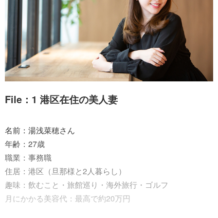
File：1 港区在住の美人妻
名前：湯浅菜穂さん
年齢：27歳
職業：事務職
住居：港区（旦那様と2人暮らし）
趣味：飲むこと・旅館巡り・海外旅行・ゴルフ
月にかかる美容代：最高で約20万円