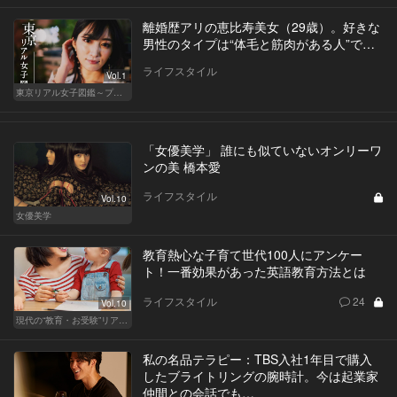
離婚歴アリの恵比寿美女（29歳）。好きな
男性のタイプは“体毛と筋肉がある人”で…
ライフスタイル
Vol.1
東京リアル女子図鑑～プロローグ編～
「女優美学」 誰にも似ていないオンリーワ
ンの美 橋本愛
ライフスタイル
Vol.10
女優美学
教育熱心な子育て世代100人にアンケー
ト！一番効果があった英語教育方法とは
ライフスタイル
24
Vol.10
現代の“教育・お受験”リアルドキュメント
私の名品テラピー：TBS入社1年目で購入
したブライトリングの腕時計。今は起業家
仲間との会話でも…