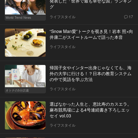
発表した「世界で最も幸せな国」ランキン
グ
Vol.233
ライフスタイル
17
World Trend News
“Snow Man愛”トークを覗き見！岩本 照×向
井康二がスイートルームで語った本音
ライフスタイル
帰国子女やインター出身じゃなくても、海
外の大学に行ける！？日本の教育システム
の中で英語を学ぶ方法
Vol.1
ライフスタイル
オトナの5分読書
選ばなかった人生と、恵比寿のカスエラ。
麻布競馬場による4号連続書き下ろしエッ
セイ vol.03
ライフスタイル