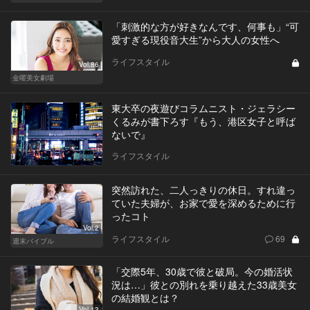
「刺激的な方が好きなんです、何事も」“可
愛すぎる現役音大生”から大人の女性へ
ライフスタイル
Vol.86
金曜美女劇場
東大卒の夜遊びコラムニスト・ジェラシー
くるみが書下ろす『もう、港区女子と呼ば
ないで』
ライフスタイル
突然訪れた、二人っきりの休日。すれ違っ
ていた夫婦が、お家で愛を深めるために行
ったコト
Vol.2
ライフスタイル
69
週末バイブル
「交際5年、30歳で彼と破局。今の婚活状
況は…」彼との別れを乗り越えた33歳美女
の結婚観とは？
Vol.13