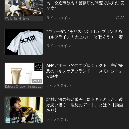
も…交通事故も！警察庁の調査でみえた“安
全度”
Vol.54
ライフスタイル
28
World Trend News
“ジョーダン”をリスペクトしたブランドの
ゴルフライン！大胆なロゴが目を引く一着
ライフスタイル
ANAとポーラの共同プロジェクト！宇宙発
想のスキンケアブランド「コスモロジー」
が誕生
Vol.11
ライフスタイル
Editor's Choice～beauty & wellness～
北村匠海の熱い眼差しにドキッとした。彼
が思い描く「理想のデート」とは？【動画
あり】
ライフスタイル