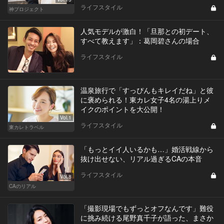
ライフスタイル
神プロジェクト
人気モデルが激白！「旦那との初デート、
すべて教えます」：葛岡碧さんの場合
ライフスタイル
温泉旅行で「すっぴんもキレイだね」と彼
に褒められる！東カレ女子4名の湯上りメ
イクのポイントを大公開！
Vol.1
ライフスタイル
東カレトラベル
「もっとイイ人いるかも…」婚活戦線から
抜け出せない、リアル過ぎるCAの本音
ライフスタイル
Vol.8
CAのリアル
「撮影現場でもずっとオフなんです」難役
に挑み続ける尾野真千子が語った、まさか