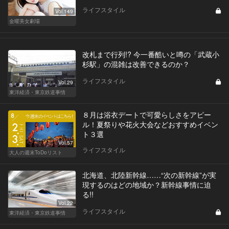
ライフスタイル
Vol.149
金曜美女劇場
改札まで行列!? 今一番酷いと噂の「武蔵小
杉駅」の混雑は改善できるのか？
ライフスタイル
Vol.29
東洋経済・東京鉄道事情
８月は浴衣デートで可愛らしさをアピー
ル！夏祭りや花火大会などおすすめイベン
ト３選
Vol.57
ライフスタイル
大人の週末ToDoリスト
北海道、北陸新幹線……“次の新幹線”が実
現するのはどの地域か？新幹線事情に迫
る!!
Vol.22
ライフスタイル
東洋経済・東京鉄道事情