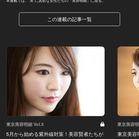
本連載では、“美”に貪欲な女性たちの「美容明細」に迫る。
この連載の記事一覧
東京美容明細 Vol.5
東京美容明細
5月から始める紫外線対策！美容賢者たちが
東京美容