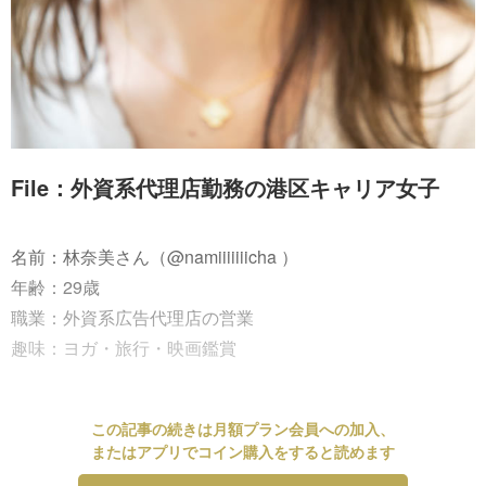
File：外資系代理店勤務の港区キャリア女子
名前：林奈美さん（@namiiiiiiicha ）
年齢：29歳
職業：外資系広告代理店の営業
趣味：ヨガ・旅行・映画鑑賞
この記事の続きは月額プラン会員への加入、
またはアプリでコイン購入をすると読めます