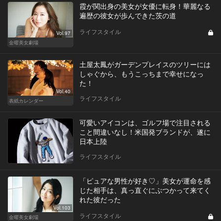
霞が関出身の美女が女優に転身！華麗なる
遍歴の彼女が歩んできた茨の道
ライフスタイル
Vol.97
金曜美女劇場
土屋太鳳がガーデンプレイスのツリーには
しゃぐから、もうこっちまで幸せになっ
た！
Vol.40
ライフスタイル
表紙カレンダー
可愛いアイコンは、ゴルフ場で注目される
こと間違いなし！米国発ブランドが、遂に
日本上陸
ライフスタイル
「ピュアな男性が好き♡」美女が運命を感
じた相手は、真っ直ぐにぶつかって来てく
れた彼だった
Vol.103
ライフスタイル
金曜美女劇場