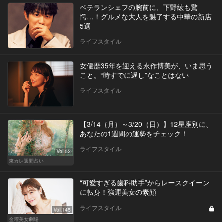
ベテランシェフの腕前に、下野紘も驚
愕…！グルメな大人を魅了する中華の新店
5選
ライフスタイル
女優歴35年を迎える永作博美が、いま思う
こと。“時すでに遅し”なことはない
ライフスタイル
【3/14（月）～3/20（日）】12星座別に、
あなたの1週間の運勢をチェック！
ライフスタイル
Vol.52
東カレ週間占い
“可愛すぎる歯科助手”からレースクイーン
に転身！強運美女の素顔
ライフスタイル
Vol.145
金曜美女劇場