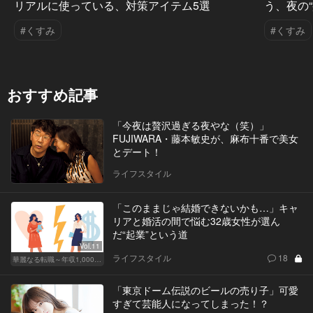
リアルに使っている、対策アイテム5選
う、夜の
#くすみ
#くすみ
おすすめ記事
「今夜は贅沢過ぎる夜やな（笑）」
FUJIWARA・藤本敏史が、麻布十番で美女
とデート！
ライフスタイル
「このままじゃ結婚できないかも…」キャ
リアと婚活の間で悩む32歳女性が選ん
だ“起業”という道
Vol.11
ライフスタイル
18
華麗なる転職～年収1,000万超の道～
「東京ドーム伝説のビールの売り子」可愛
すぎて芸能人になってしまった！？