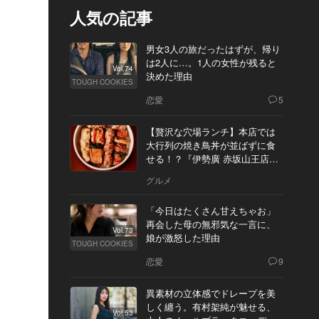
人気の記事
男女3人の旅だったはずが、帰り
は2人に…。1人の女性が残ると
Vol.74
決めた理由
TOUGH COOKIES
恋愛
5
【贅沢な穴場ランチ】本店では
大行列の焼き鳥丼が並ばずに食
せる！？『伊勢廣 赤坂山王店』
へ
グルメ
「今日はたくさん甘えちゃお」
再会した母の無邪気な一言に、
Vol.73
娘が激怒した理由
TOUGH COOKIES
恋愛
9
異素材の立体感でドレープを美
しく纏う。有村架純が魅せる、
Vol.53