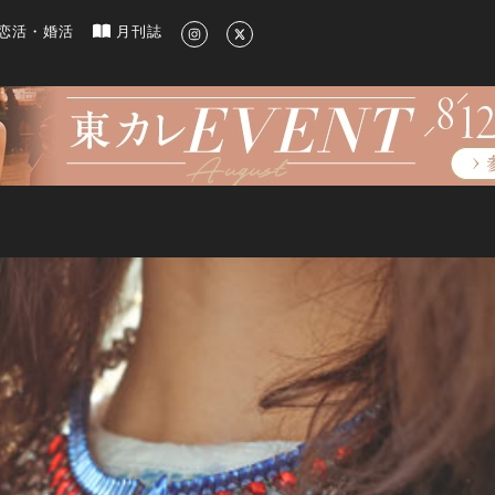
新のグルメ、洗練されたライフスタイル情報
恋活・婚活
月刊誌