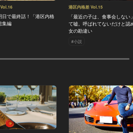
ol.16
港区内格差 Vol.15
明日で最終話！「港区内格
「最近の子は、食事会しない
総集編
て嘘。呼ばれてないだけと認
女の勘違い
#小説