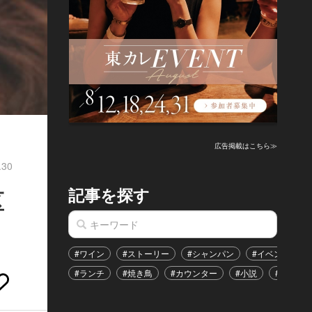
広告掲載はこちら≫
.30
記事を探す
区
#ワイン
#ストーリー
#シャンパン
#イベント
#ランチ
#焼き鳥
#カウンター
#小説
#恋愛