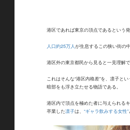
港区であれば東京の頂点であるという
人口約25万人
が生息するこの狭い街の
港区外の東京都民から見ると一見理解
これはそんな“港区内格差”を、凛子とい
暗部をも浮き立たせる物語である。
港区内で頂点を極めた者に与えられる
卒業した
凛子
は、
“ギャラ飲みする女性”