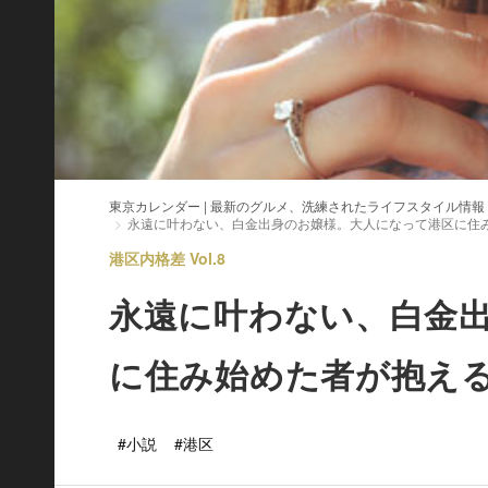
東京カレンダー | 最新のグルメ、洗練されたライフスタイル情報
永遠に叶わない、白金出身のお嬢様。大人になって港区に住
港区内格差 Vol.8
永遠に叶わない、白金
に住み始めた者が抱え
#小説
#港区