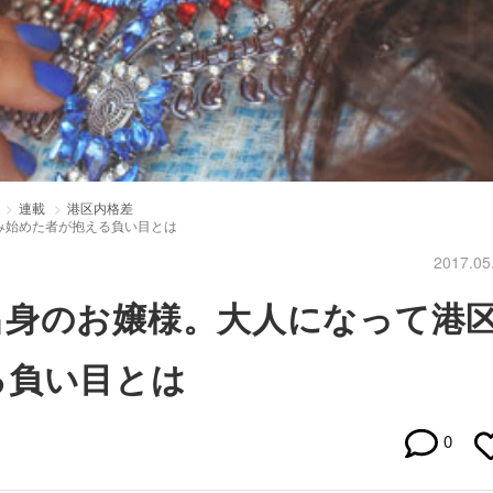
連載
港区内格差
み始めた者が抱える負い目とは
2017.05
出身のお嬢様。大人になって港
る負い目とは
0