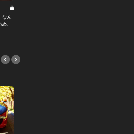
港区内格差 Vol.14
港区内格差
」なん
ジム代に毎月20万！健康診断書を見
ハワイ
めぬ、
せ合って競うのが、港区上層部の主
ぶれで
流
#小説
#小説