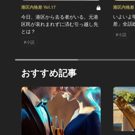
港区内格差 V
港区内格差 Vol.17
いよいよ
今日、港区から去る者がいる。元港
差」全話
区民が哀れまれずに済む引っ越し先
とは？
#小説
#小説
おすすめ記事