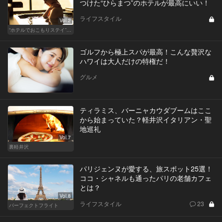
つけた“ひらまつ”のホテルが最高にいい！
ライフスタイル
Vol.2
“ホテルでおこもりステイ”が大人デートに最高の選択だ
ゴルフから極上スパが最高！こんな贅沢な
ハワイは大人だけの特権だ！
グルメ
ティラミス、バーニャカウダブームはここ
から始まっていた？軽井沢イタリアン・聖
地巡礼
Vol.7
裏軽井沢
パリジェンヌが愛する、旅スポット25選！
ココ・シャネルも通ったパリの老舗カフェ
とは？
Vol.8
ライフスタイル
23
パーフェクトフライト