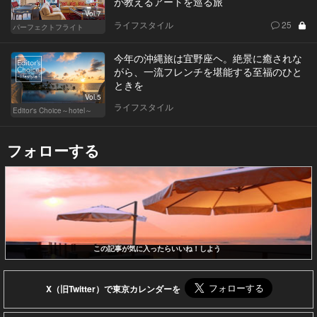
が教えるアートを巡る旅
Vol.7
ライフスタイル
25
パーフェクトフライト
今年の沖縄旅は宜野座ヘ。絶景に癒されな
がら、一流フレンチを堪能する至福のひと
ときを
Vol.5
ライフスタイル
Editor's Choice～hotel～
フォローする
この記事が気に入ったらいいね！しよう
X（旧Twitter）で東京カレンダーを