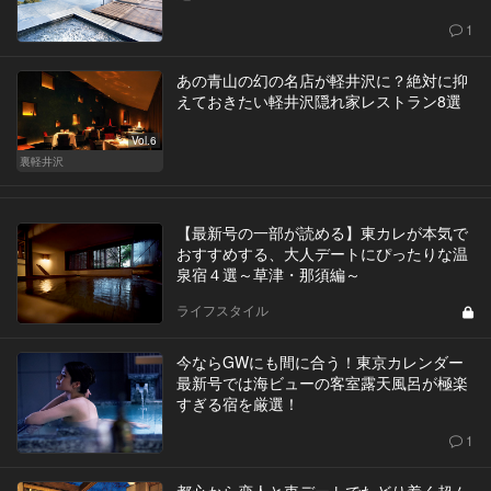
1
あの青山の幻の名店が軽井沢に？絶対に抑
えておきたい軽井沢隠れ家レストラン8選
Vol.6
裏軽井沢
【最新号の一部が読める】東カレが本気で
おすすめする、大人デートにぴったりな温
泉宿４選～草津・那須編～
ライフスタイル
今ならGWにも間に合う！東京カレンダー
最新号では海ビューの客室露天風呂が極楽
すぎる宿を厳選！
1