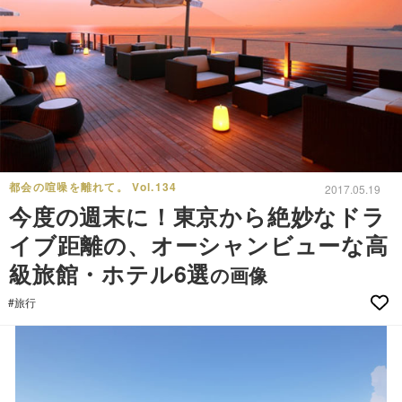
都会の喧噪を離れて。 Vol.134
2017.05.19
今度の週末に！東京から絶妙なドラ
イブ距離の、オーシャンビューな高
級旅館・ホテル6選
の画像
#旅行