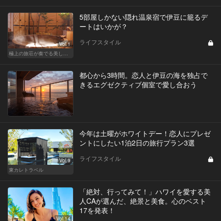
5部屋しかない隠れ温泉宿で伊豆に籠るデ
ートはいかが？
ライフスタイル
Vol.1
極上の旅荘が奏でる美しき寛ぎ
都心から3時間。恋人と伊豆の海を独占で
きるエグゼクティブ個室で愛し合おう
今年は土曜がホワイトデー！恋人にプレゼ
ントにしたい1泊2日の旅行プラン3選
ライフスタイル
Vol.9
東カレトラベル
「絶対、行ってみて！」ハワイを愛する美
人CAが選んだ、絶景と美食。心のベスト
17を発表！
Vol.14