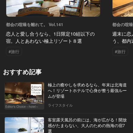
都会の喧噪を離れて。 Vol.141
都会の喧噪を
恋人と愛し合うなら、1日限定10組以下の
週末に恋
宿。人とあわない極上リゾート８選
う、都内
#旅行
#旅行
おすすめ記事
極上の癒やしを求めるなら、年末は北海道
へ！リゾートホテルで心身が整う最強ルー
ムが登場
Vol.16
ライフスタイル
Editor's Choice～hotel～
客室露天風呂の前には、海が広がる！開放
感がたまらない、大人のための熱海の宿7
選