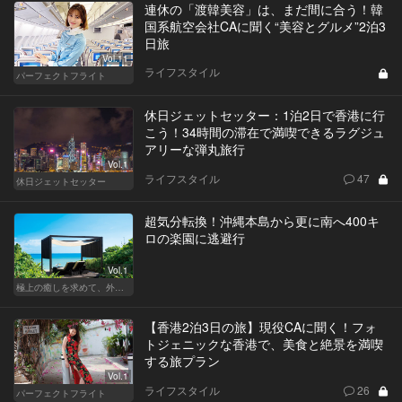
連休の「渡韓美容」は、まだ間に合う！韓
国系航空会社CAに聞く“美容とグルメ”2泊3
日旅
Vol.11
ライフスタイル
パーフェクトフライト
休日ジェットセッター：1泊2日で香港に行
こう！34時間の滞在で満喫できるラグジュ
アリーな弾丸旅行
Vol.1
ライフスタイル
47
休日ジェットセッター
超気分転換！沖縄本島から更に南へ400キ
ロの楽園に逃避行
Vol.1
極上の癒しを求めて、外さない日本の名宿
【香港2泊3日の旅】現役CAに聞く！フォ
トジェニックな香港で、美食と絶景を満喫
する旅プラン
Vol.1
ライフスタイル
26
パーフェクトフライト