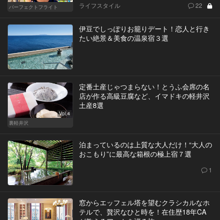
ライフスタイル
22
パーフェクトフライト
伊豆でしっぽりお籠りデート！恋人と行き
たい絶景＆美食の温泉宿３選
定番土産じゃつまらない！とうふ会席の名
店が作る高級豆腐など、イマドキの軽井沢
土産8選
Vol.4
裏軽井沢
泊まっているのは上質な大人だけ！“大人の
おこもり”に最高な箱根の極上宿７選
1
窓からエッフェル塔を望むクラシカルなホ
テルで、贅沢なひと時を！在住歴18年CA