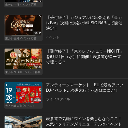
東カレ主催イベント応募詳細記事一覧
【受付終了】カジュアルに出会える『東カ
レBar』次回は渋谷のMUSIC BARにて開催
決定！
Vol.2
イベント
東カレ主催イベント応募詳細記事一覧
【受付終了】「東カレ バチェラーNIGHT」
を6月21日（水）に開催！表参道がローズ
で埋まる？
Vol.6
東カレNIGHT イベント募集
アンティークマーケット、EUで最もアツい
DJイベント…今週末行くべきはココだ！
ライフスタイル
Vol.29
大人の週末ToDoリスト
表参道で気軽にワインを楽しむならここ！
人気イタリアンがリニューアル＆イベント