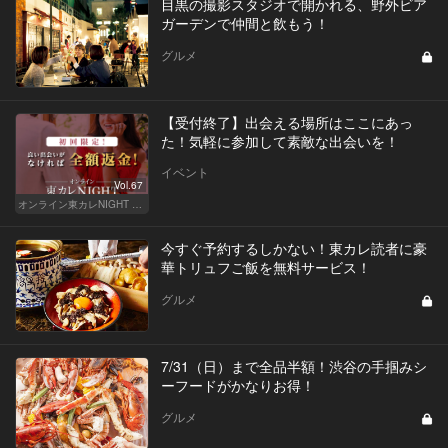
目黒の撮影スタジオで開かれる、野外ビア
ガーデンで仲間と飲もう！
グルメ
【受付終了】出会える場所はここにあっ
た！気軽に参加して素敵な出会いを！
イベント
Vol.67
オンライン東カレNIGHT イベント募集
今すぐ予約するしかない！東カレ読者に豪
華トリュフご飯を無料サービス！
グルメ
7/31（日）まで全品半額！渋谷の手掴みシ
ーフードがかなりお得！
グルメ