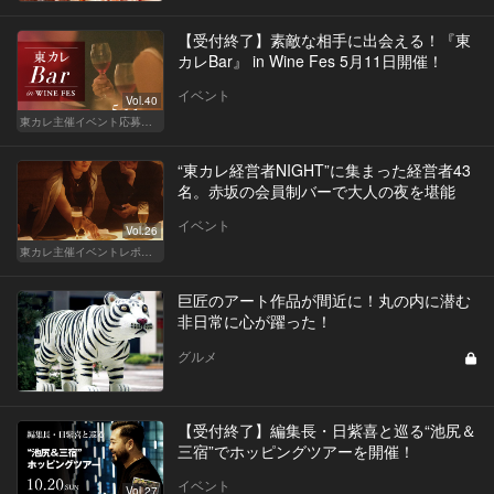
【受付終了】素敵な相手に出会える！『東
カレBar』 in Wine Fes 5月11日開催！
イベント
Vol.40
東カレ主催イベント応募詳細記事一覧
“東カレ経営者NIGHT”に集まった経営者43
名。赤坂の会員制バーで大人の夜を堪能
イベント
Vol.26
東カレ主催イベントレポート
巨匠のアート作品が間近に！丸の内に潜む
非日常に心が躍った！
グルメ
【受付終了】編集長・日紫喜と巡る“池尻＆
三宿”でホッピングツアーを開催！
イベント
Vol.27