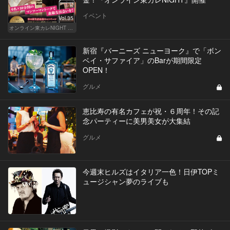
イベント
Vol.35
オンライン東カレNIGHT イベント募集
新宿『バーニーズ ニューヨーク』で「ボン
ベイ・サファイア」のBarが期間限定
OPEN！
グルメ
恵比寿の有名カフェが祝・６周年！その記
念パーティーに美男美女が大集結
グルメ
今週末ヒルズはイタリア一色！日伊TOPミ
ュージシャン夢のライブも