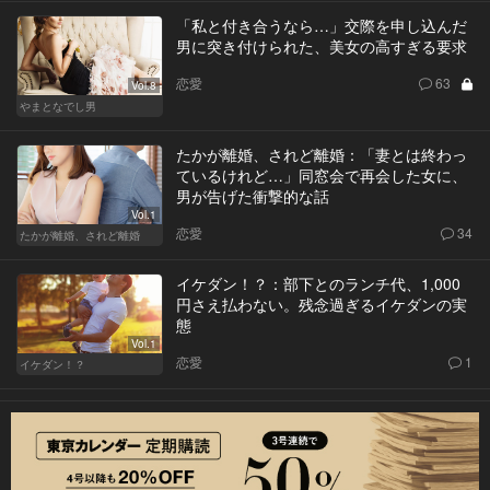
「私と付き合うなら…」交際を申し込んだ
男に突き付けられた、美女の高すぎる要求
恋愛
63
Vol.8
やまとなでし男
たかが離婚、されど離婚：「妻とは終わっ
ているけれど…」同窓会で再会した女に、
男が告げた衝撃的な話
Vol.1
恋愛
34
たかが離婚、されど離婚
イケダン！？：部下とのランチ代、1,000
円さえ払わない。残念過ぎるイケダンの実
態
Vol.1
恋愛
1
イケダン！？