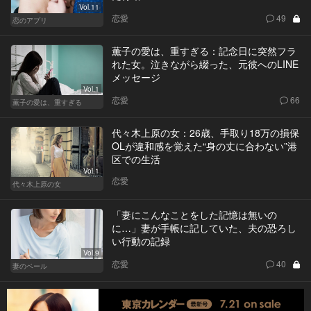
Vol.11
恋愛
49
恋のアプリ
薫子の愛は、重すぎる：記念日に突然フラ
れた女。泣きながら綴った、元彼へのLINE
メッセージ
Vol.1
恋愛
66
薫子の愛は、重すぎる
代々木上原の女：26歳、手取り18万の損保
OLが違和感を覚えた“身の丈に合わない”港
区での生活
Vol.1
恋愛
代々木上原の女
「妻にこんなことをした記憶は無いの
に…」妻が手帳に記していた、夫の恐ろし
い行動の記録
Vol.9
恋愛
40
妻のベール