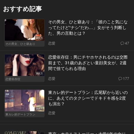
おすすめ記事
その男女、ひと癖あり：「彼のこと気にな
ってたけど“ナシ”だわ…」女がそう判断し
た、男の言動とは？
Vol.1
恋愛
47
その男女、ひと癖あり
恋愛依存症：男にチヤホヤされるのは交際
前まで。31歳のあざとい童顔美女が、2週
間で捨てられる理由
Vol.1
恋愛
177
恋愛依存症
東カレ的デートプラン：広尾駅から近いの
に、あえてのタクシーでドキドキ感を2度
も演出？
Vol.1
恋愛
東カレ的デートプラン
東京・ホテルストーリー：大学1年の女に