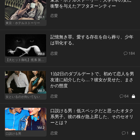
衝撃を与えたアフタヌーンティー
恋愛
Vol.1
東京・ホテルストーリー
記憶無き罪。愛する存在を自ら葬り、少年
は羽化する。
恋愛
184
Vol.3
【大ヒット御礼】煮沸 第二章
1泊2日のダブルデートで、初めて恋人を男
友達に紹介したら…？彼女が見せた、まさ
かの態度
Vol.7
恋愛
64
女といるのが向いてない
口説ける男：低スペックだと思ったオタク
系男子。彼の株が急上昇した、そのセオリ
ーとは？
Vol.2
恋愛
1
口説ける男