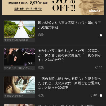
国内挙式よりも実は高額？ハワイ婚のリア
ル結婚式明細
恋愛
Vol.2
東京リアル結婚式明細
抱かれた夜、抱かれなかった夜：27歳OL
が、付き合う前の男の部屋で「一夜を明か
す」と決めたワケ
Vol.1
恋愛
36
抱かれた夜、抱かれなかった夜
「病める時も健やかなる時も」と愛を誓っ
たけれど。夫の異変に、綺麗ごとは通用し
ないと悟った30歳妻
Vol.12
恋愛
81
夫の異変は突然に