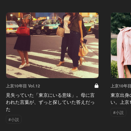
上京10年目 Vol.12
上京10年目 
見失っていた「東京にいる意味」。母に言
東京出身
われた言葉が、ずっと探していた答えだっ
い。上京
た
#小説
#小説