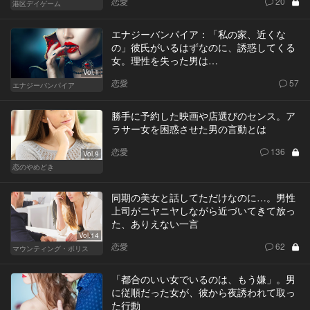
恋愛
20
港区デイゲーム
エナジーバンパイア：「私の家、近くな
の」彼氏がいるはずなのに、誘惑してくる
女。理性を失った男は…
Vol.1
恋愛
57
エナジーバンパイア
勝手に予約した映画や店選びのセンス。ア
ラサー女を困惑させた男の言動とは
恋愛
136
Vol.9
恋のやめどき
同期の美女と話してただけなのに…。男性
上司がニヤニヤしながら近づいてきて放っ
た、ありえない一言
Vol.14
恋愛
62
マウンティング・ポリス
「都合のいい女でいるのは、もう嫌」。男
に従順だった女が、彼から夜誘われて取っ
た行動