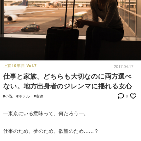
上京10年目 Vol.7
2017.04.17
仕事と家族、どちらも大切なのに両方選べ
ない。地方出身者のジレンマに揺れる女心
#小説
#ホテル
#友達
0
―東京にいる意味って、何だろう―。
仕事のため、夢のため、欲望のため……？