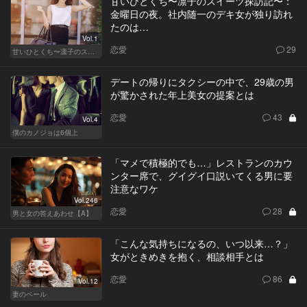
甘いひとくち〜凛子のスイーツ探訪記〜：
金曜日の夜。社内随一のデキ女が独り訪れ
たのは…
Vol.1
恋愛
29
甘いひとくち〜凛子のスイーツ探訪記〜
デートの帰りにタクシーの中で、29歳の男
が驚かされた年上美女の提案とは
恋愛
43
Vol.4
僕のカノジョは6個上
「マメで積極的でも…」レストランのカウ
ンター席で、グイグイ口説いてくる男に要
注意なワケ
Vol.246
恋愛
28
男と女の答えあわせ【A】
「こんな気持ちになるの、いつ以来…？」
女がときめきを抱く、相談相手とは
恋愛
86
Vol.12
妻のベール