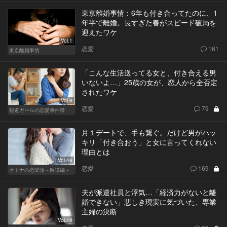
東京離婚事情：6年も付き合ってたのに、1
年半で離婚。長すぎた春がスピード破局を
迎えたワケ
Vol.1
恋愛
161
東京離婚事情
「こんな生活送ってる女と、付き合える男
いないよ…」25歳の女が、恋人から全否定
されたワケ
Vol.6
恋愛
79
報道ガールの恋愛事件簿
月１デートで、手も繋ぐ。だけど男がハッ
キリ「付き合おう」と女に言ってくれない
理由とは
Vol.48
恋愛
169
オトナの恋愛論～解説編～
夫が派遣社員と浮気…「経済力がないと離
婚できない」悲しき現実に気づいた、専業
主婦の決断
Vol.10