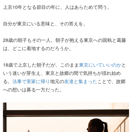
上京10年となる節目の年に、人はあらためて問う。
自分が東京にいる意味と、その答えを。
28歳の朝子もその一人。朝子が抱える東京への固執と葛藤
は、どこに着地するのだろうか。
18歳で上京した朝子だが、このまま
東京にいていいのか
と
いう迷いが芽生え、東京と故郷の間で気持ちが揺れ始め
る。
法事で実家に帰り
地元の
友達と集まった
ことで、故郷
への想いは募る一方だった。