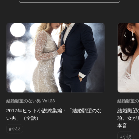
結婚願望のない男 Vol.23
結婚願望のな
2017年ヒット小説総集編：「結婚願望のな
結婚願望
い男」（全話）
項。女が
本音
#小説
#小説