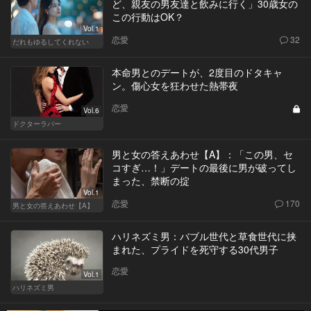
ど、親友の男友達と飲みに行く」30歳女の
この行動はOK？
Vol.1
恋愛
32
だれもゆるしてくれない
本命男とのデートが、2度目のドタキャ
ン。傷心女を狂わせた熱帯夜
恋愛
Vol.6
ドクターラバー
男と女の答えあわせ【A】：「この男、セ
コすぎ…！」デートの最後に男が破ってし
まった、禁断の掟
Vol.1
恋愛
170
男と女の答えあわせ【A】
ハリネズミ男：バブル世代と草食世代に挟
まれた、プライドを死守する30代男子
恋愛
Vol.1
ハリネズミ男