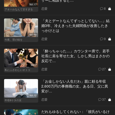
Vol.17
恋愛
8
アオハルなんて甘すぎる
「夫とデートなんてずっとしてない…」結
婚3年、冷えきった夫婦関係が改善したき
っかけとは
Vol.10
恋愛
9
今夜、罪の味を
「酔っちゃった…」カウンター席で、若手
社長に肩を寄せた女。しかし男はまさかの
反応で…
Vol.7
恋愛
27
私にふさわしいオトコ
「お金しかない人生だわ」親に頼る年収
2,600万円の事務職の女。ある日、父に異
変が…
Vol.12
恋愛
37
年収8ケタの女
だれもゆるしてくれない：「彼氏がいるけ