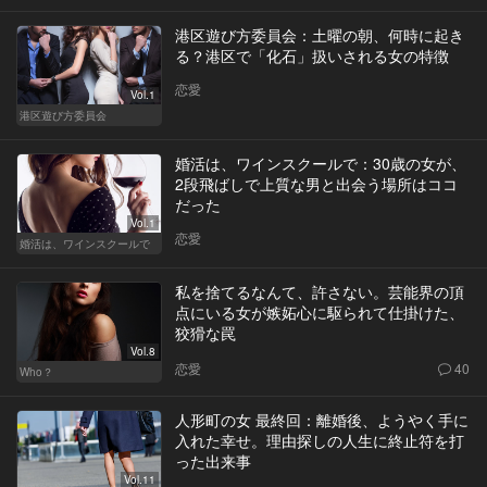
港区遊び方委員会：土曜の朝、何時に起き
る？港区で「化石」扱いされる女の特徴
恋愛
Vol.1
港区遊び方委員会
婚活は、ワインスクールで：30歳の女が、
2段飛ばしで上質な男と出会う場所はココ
だった
Vol.1
恋愛
婚活は、ワインスクールで
私を捨てるなんて、許さない。芸能界の頂
点にいる女が嫉妬心に駆られて仕掛けた、
狡猾な罠
Vol.8
恋愛
40
Who？
人形町の女 最終回：離婚後、ようやく手に
入れた幸せ。理由探しの人生に終止符を打
った出来事
Vol.11