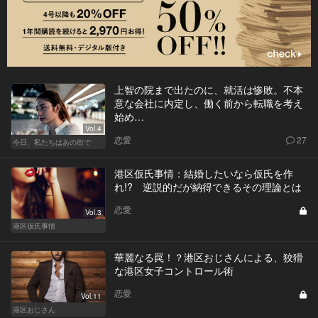
上智の院まで出たのに、就活は惨敗。不本
意な会社に内定し、働く前から転職を考え
始め…
Vol.4
恋愛
27
今日、私たちはあの街で
港区仮氏事情：結婚したいなら仮氏を作
れ!? 逆説的だが納得できるその理論とは
恋愛
Vol.3
港区仮氏事情
華麗なる罠！？港区おじさんによる、狡猾
な港区女子コントロール術
恋愛
Vol.11
港区おじさん