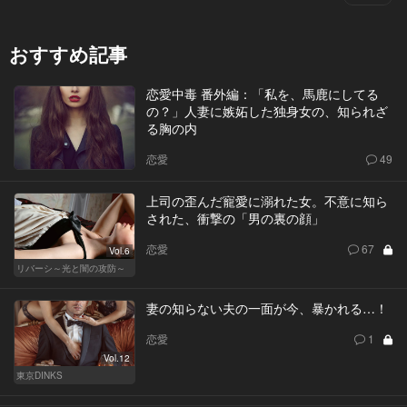
おすすめ記事
恋愛中毒 番外編：「私を、馬鹿にしてる
の？」人妻に嫉妬した独身女の、知られざ
る胸の内
恋愛
49
上司の歪んだ寵愛に溺れた女。不意に知ら
された、衝撃の「男の裏の顔」
恋愛
67
Vol.6
リバーシ～光と闇の攻防～
妻の知らない夫の一面が今、暴かれる…！
恋愛
1
Vol.12
東京DINKS