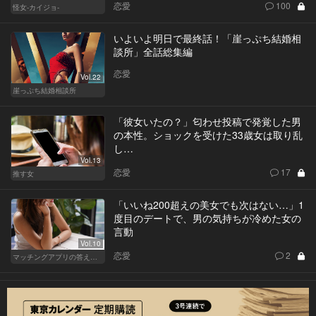
恋愛
100
怪女-カイジョ-
いよいよ明日で最終話！「崖っぷち結婚相
談所」全話総集編
恋愛
Vol.22
崖っぷち結婚相談所
「彼女いたの？」匂わせ投稿で発覚した男
の本性。ショックを受けた33歳女は取り乱
し…
Vol.13
恋愛
17
推す女
「いいね200超えの美女でも次はない…」1
度目のデートで、男の気持ちが冷めた女の
言動
Vol.10
恋愛
2
マッチングアプリの答えあわせ【A】