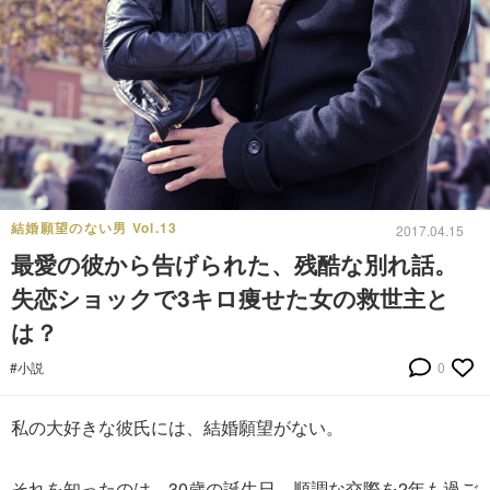
結婚願望のない男 Vol.13
2017.04.15
最愛の彼から告げられた、残酷な別れ話。
失恋ショックで3キロ痩せた女の救世主と
は？
#小説
0
私の大好きな彼氏には、結婚願望がない。
それを知ったのは、30歳の誕生日。順調な交際を2年も過ご