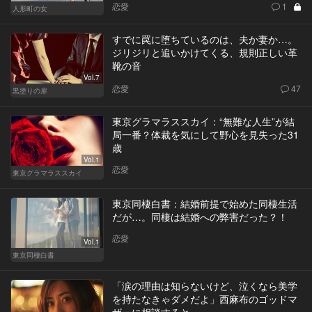
恋愛
1
人形町の女
すでに罠に堕ちているのは、夫か妻か…。
ジリジリと追いかけてくる、規則正しい革
靴の音
Vol.7
恋愛
47
黒塗りの扉
東京グラマラススカイ：“無難な人生”が結
局一番？体裁を気にして野心を見失った31
歳
Vol.1
恋愛
東京グラマラススカイ
東京同棲白書：結婚前提で始めた同棲生活
だが…。同棲は結婚への弊害だった？！
恋愛
Vol.1
東京同棲白書
「涙の理由は知らないけど、泣くなら美学
を持たなきゃダメだよ」西麻布のゴッドマ
ザーに相談すると…