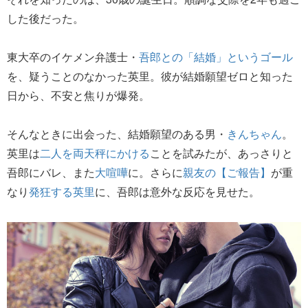
した後だった。
東大卒のイケメン弁護士・
吾郎との「結婚」というゴール
を、疑うことのなかった英里。彼が結婚願望ゼロと知った
日から、不安と焦りが爆発。
そんなときに出会った、結婚願望のある男・
きんちゃん
。
英里は
二人を両天秤にかける
ことを試みたが、あっさりと
吾郎にバレ、また
大喧嘩
に。さらに
親友の【ご報告】
が重
なり
発狂する英里
に、吾郎は意外な反応を見せた。