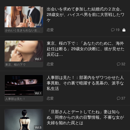
出会いを求めて参加した結婚式の２次会。
28歳女が、ハイスペ男を前に大苦戦したワ
ケ
Vol.2
恋愛
19
かわいく生きられない女たち
東京、桜の下で：「あなたのために、海外
赴任は断る」29歳女の決断に、彼が見せた
反応は…
Vol.1
恋愛
32
東京、桜の下で
人事部は見た！：部署内をザワつかせた人
事異動。その裏で暗躍する黒幕の、派手な
私生活
Vol.1
恋愛
37
人事部は見た！
「旦那さんとデートしてたね」妻は知ら
ぬ、同僚からの夫の目撃情報。不審な女が
夫婦を陥れた罠とは
Vol.5