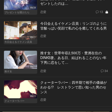
ゼントしたのは…
Vol.9
恋愛
13
プレゼントを開けたら
今日会えるイケメン店員：リンゴのように
甘酸っぱい笑顔で私の心を癒してくれる男
恋愛
Vol.1
今日会えるイケメン店員
推す女：世帯年収2,500万・豊洲在住の
DINKS妻。ある日、結ばれることのない年
下男に恋をして…
Vol.1
恋愛
34
推す女
クォーターラバー：四半期で相手の価値が
わかる!? レストランで思い知った男のセ
ンス
Vol.1
恋愛
クォーターラバー