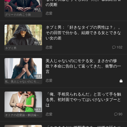
の英断
Vol.1
恋愛
グリードの向こう側
ネブミ男：「好きなタイプの男性は？」 。
その回答で分かる、結婚できる女とできな
い女の差
Vol.1
恋愛
102
ネブミ男
美人じゃないのにモテる女、まさかの惨
敗？本命に告白して返ってきた、衝撃の一
言
Vol.8
恋愛
私、美人じゃないのにモテるんです。
「俺、手相見られるんだ」と言って手を触
る男。初対面でやってはいけないタブーと
は
Vol.1
恋愛
90
オトナの恋愛論～解説編～