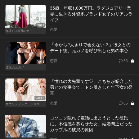
35歳、年収1,000万円。ラグジュアリー業
界に生きる外資系ブランド女子のリアルラ
イフ
Vol.1
恋愛
年収1,000万の女
「今から2人きりで会えない？」彼女との
デート後、元カノを呼び出した男の本心
恋愛
53
Vol.8
彼氏の元カノ
「憧れの大先輩です♡」こちらが紹介した
男との食事会で、ドン引きした年下女の発
言
Vol.15
恋愛
65
マウンティング・ポリス
コソコソ隠れて電話に出ようとした彼氏
に、不信感を募らせた女。結婚間近だった
カップルの破局の原因
Vol.3