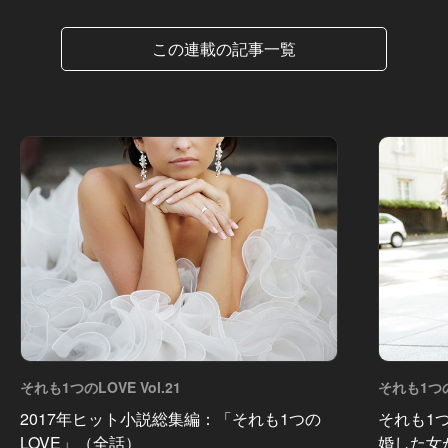
この連載の記事一覧
それも1つのLOVE Vol.21
それも1つのL
2017年ヒット小説総集編：「それも1つの
それも1つ
LOVE」（全話）
婚した女