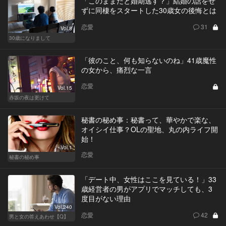
「このままだと婚期逃す？」結婚の話をせ
ずに同棲をスタートした30歳女の後悔とは
恋愛
31
Vol.8
30歳になりまして
「彼のこと、何も知らないのね」41歳魔性
の女から、痛烈な一言
恋愛
Vol.15
赤坂の夜は更けて
秘書の秘め事：秘書って、華やかで楽な、
オイシイ仕事？OLの聖地、丸の内ライフ開
始！
Vol.1
恋愛
秘書の秘め事
「デート中、女性はここを見ている！」33
歳経営者の男がアプリでマッチしても、3
度目がない理由
Vol.240
恋愛
42
男と女の答えあわせ【Q】