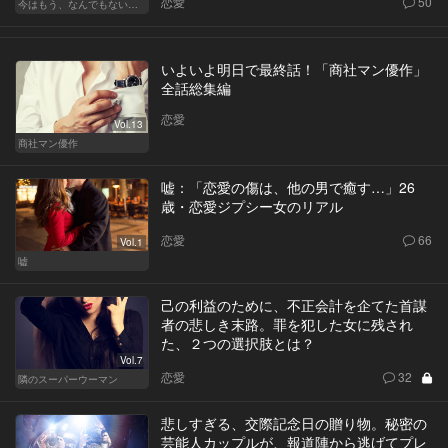
恋愛
50
今はもう、なんでもないから
いよいよ明日で最終話！「商社マン優作」
全話総集編
恋愛
Vol.13
商社マン優作
嘘：「恋愛の傷は、他の男で癒す…」26
歳・恋愛ジプシー女のリアル
恋愛
66
Vol.1
嘘
己の利益のために、不正会計を企てた首謀
者の悲しき末路。罪を犯した女に残され
た、２つの選択肢とは？
Vol.7
恋愛
32
隣のスーパーウーマン
悲しすぎる、交際記念日の贈り物。秘密の
芸能人カップルが、報道陣から逃げてプレ