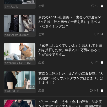
Vol.10
恋愛
19
もう1人の私
男女のAorB〜出題編〜：出会って3度目or
3ヶ月後。彼と初めて一夜を共にするベス
トなタイミングは？
Vol.1
恋愛
194
男女のAorB〜出題編〜
「家事はしなくていいよ」と言われても結
婚を拒否した女。年収2,000万男のあるこ
とが我慢できず…
Vol.122
恋愛
76
男と女の答えあわせ【Q】
東京女に浮上した、まさかの二股疑惑。“大
阪追放”へのカウントダウンのはじまり、は
じまり！？
Vol.4
恋愛
148
大阪LOVERS
グリードの向こう側：会社の評判、知名度
なんて実はどうでも良かった。敏腕経営者