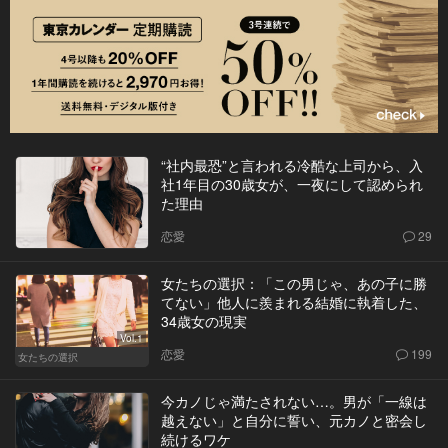
“社内最恐”と言われる冷酷な上司から、入
社1年目の30歳女が、一夜にして認められ
た理由
恋愛
29
女たちの選択：「この男じゃ、あの子に勝
てない」他人に羨まれる結婚に執着した、
34歳女の現実
Vol.1
恋愛
199
女たちの選択
今カノじゃ満たされない…。男が「一線は
越えない」と自分に誓い、元カノと密会し
続けるワケ