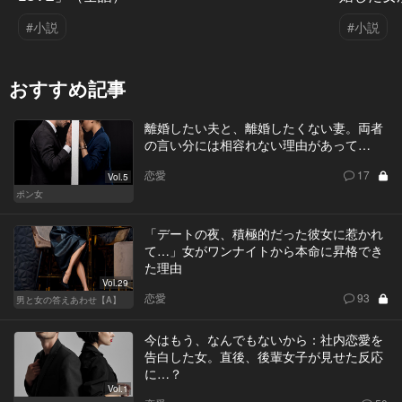
#小説
#小説
おすすめ記事
離婚したい夫と、離婚したくない妻。両者
の言い分には相容れない理由があって…
恋愛
17
Vol.5
ポン女
「デートの夜、積極的だった彼女に惹かれ
て…」女がワンナイトから本命に昇格でき
た理由
Vol.29
恋愛
93
男と女の答えあわせ【A】
今はもう、なんでもないから：社内恋愛を
告白した女。直後、後輩女子が見せた反応
に…？
Vol.1