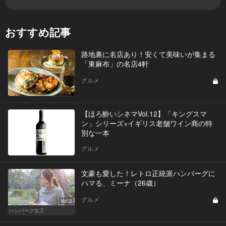
おすすめ記事
路地裏に名店あり！安くて美味いが集まる
「東麻布」の名店4軒
グルメ
【ほろ酔いシネマVol.12】「キングスマ
ン」シリーズ×イギリス老舗ワイン商の特
別な一本
グルメ
文豪も愛した！レトロ正統派ハンバーグに
ハマる、ミーナ（26歳）
グルメ
Vol.2
ハンバーグ女王