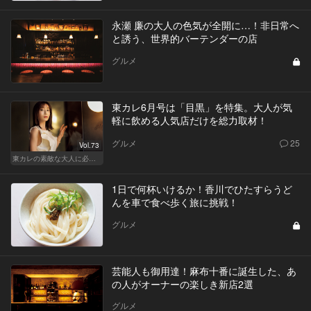
永瀬 廉の大人の色気が全開に…！非日常へ
と誘う、世界的バーテンダーの店
グルメ
東カレ6月号は「目黒」を特集。大人が気
軽に飲める人気店だけを総力取材！
グルメ
25
Vol.73
東カレの素敵な大人に必要なこと
1日で何杯いけるか！香川でひたすらうど
んを車で食べ歩く旅に挑戦！
グルメ
芸能人も御用達！麻布十番に誕生した、あ
の人がオーナーの楽しき新店2選
グルメ