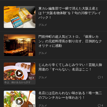
東カレ編集部で一瞬で消えた大阪土産と
は？“大阪名物体験”を７句の川柳でプレイ
バック！
グルメ
門前仲町の超人気ビストロ。『銀座レカ
ン』の元総料理長が創り出す、圧倒的なク
オリティに感動
グルメ
じんわり辛くてしみじみウマい！芸能人御
用達の「すべらない」名店はここ！
グルメ
1
Vol.5
冬は、鍋があるから許す
名店には忘れられない味がある！唯一無二
のフレンチカレーを味わおう！
グルメ
4
Vol.4