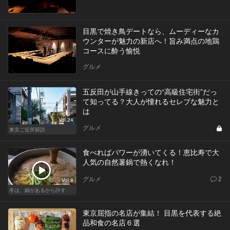
目黒で焼き鳥デートなら、ムーディーなカ
ウンターが魅力の新店へ！旨み満点の地鶏
コースに酔う愉悦
グルメ
五反田が山手線きっての“高級住宅街”だっ
て知ってる？大人が憧れるセレブな魅力と
は
Vol.24
グルメ
東京ご近所探訪
食べればパワーが湧いてくる！恵比寿で大
人気の自然薯鍋で熱くなれ！
グルメ
2
Vol.8
冬は、鍋があるから許す
東京屈指の名店が集結！ 目黒を代表する絶
品和食の名店６選