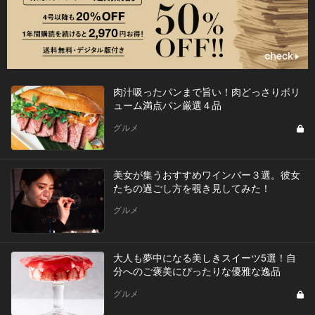
肉汁吸ったパンまで旨い！肉どっさりボリ
ューム満点パン厳選４品
グルメ
美女が集うおすすめワインバー３選。彼女
たちの過ごし方を覗き見してみた！
グルメ
大人も夢中になる美しきスイーツ5選！自
分へのご褒美にぴったりな優雅な逸品
グルメ