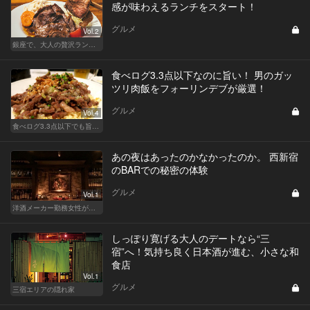
感が味わえるランチをスタート！
グルメ
Vol.2
銀座で、大人の贅沢ランチを楽しもう
食べログ3.3点以下なのに旨い！ 男のガッ
ツリ肉飯をフォーリンデブが厳選！
グルメ
Vol.4
食べログ3.3点以下でも旨い店！
あの夜はあったのかなかったのか。 西新宿
のBARでの秘密の体験
グルメ
Vol.1
洋酒メーカー勤務女性が語る、酒と女と男
しっぽり寛げる大人のデートなら“三
宿”へ！気持ち良く日本酒が進む、小さな和
食店
Vol.1
グルメ
三宿エリアの隠れ家