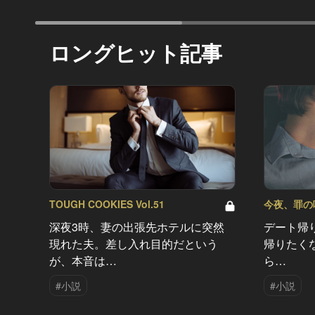
ロングヒット記事
TOUGH COOKIES Vol.51
今夜、罪の味を
深夜3時、妻の出張先ホテルに突然
デート帰
現れた夫。差し入れ目的だという
帰りたく
が、本音は…
ら…
#小説
#小説