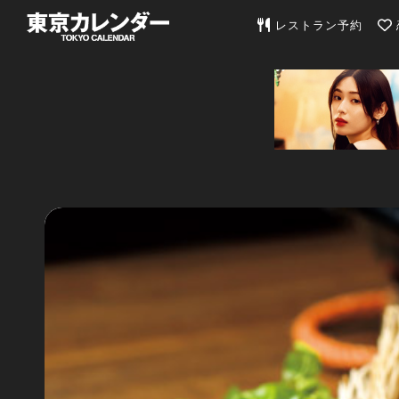
東京カレンダー | 最
レストラン予約