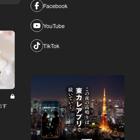
Facebook
YouTube
TikTok
【ほろ酔いシネマVol.5】クリムトの
クリス
出す
名画をめぐる感動作×「ムートン」
盛り上
の赤ワイン
#ホテ
#ワイン