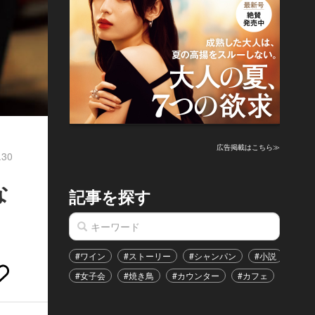
広告掲載はこちら≫
.30
な
記事を探す
#ワイン
#ストーリー
#シャンパン
#小説
#家
#女子会
#焼き鳥
#カウンター
#カフェ
#イベ