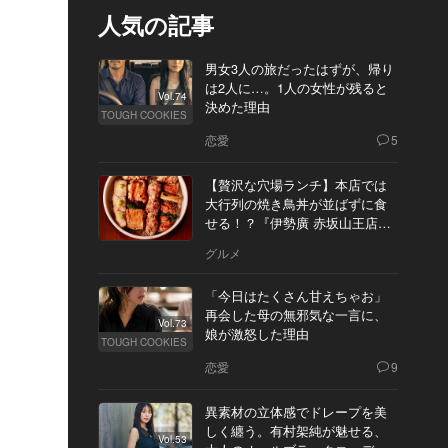
人気の記事
男女3人の旅だったはずが、帰り
は2人に…。1人の女性が残ると
Vol.74
決めた理由
TOUGH COOKIES
恋愛
5
【贅沢な穴場ランチ】本店では
大行列の焼き鳥丼が並ばずに食
せる！？『伊勢廣 赤坂山王店』
へ
グルメ
「今日はたくさん甘えちゃお」
再会した母の無邪気な一言に、
Vol.73
娘が激怒した理由
TOUGH COOKIES
恋愛
9
異素材の立体感でドレープを美
しく纏う。有村架純が魅せる、
Vol.53