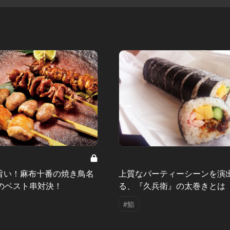
旨い！麻布十番の焼き鳥名
上質なパーティーシーンを演
舗のベスト串対決！
る、『久兵衛』の太巻きとは
#鮨