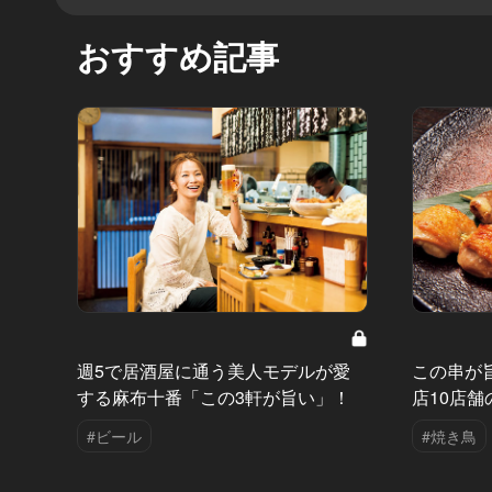
おすすめ記事
週5で居酒屋に通う美人モデルが愛
この串が
する麻布十番「この3軒が旨い」！
店10店
#ビール
#焼き鳥