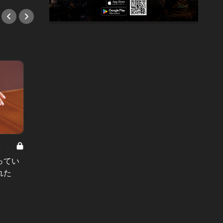
8
男と女の答えあわせ【A】 Vol.308
ってい
結婚願望ゼロだった27歳男性が、交
れた
際2年で突然プロポーズ。彼の心が
変わった“理由”とは
#小説