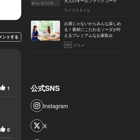
大人のオールブラックコーデ
東カレ女子の作り方
ライフスタイル
お酒じゃないからみんな楽しめ
る！素材にこだわるソーダが叶
えるプレミアムなお家飲み
メントする
PR
グルメ
公式SNS
1
Instagram
X
0