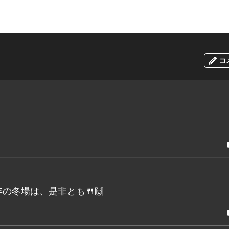
コ
冬場は、是非とも🍴🙌