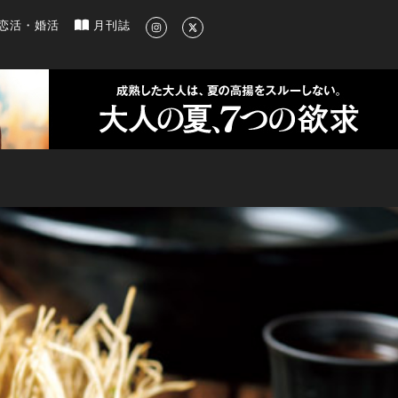
新のグルメ、洗練されたライフスタイル情報
恋活・婚活
月刊誌