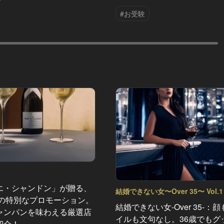
#お受験
エ・シャンドン」が贈る、
結婚できない女〜Over 35〜 Vol.1
夏の特別なプロモーション。
結婚できない女-Over 35-：
ャンパンを味わえる厳選店
イルも文句なし。36歳でもグ
紹介！