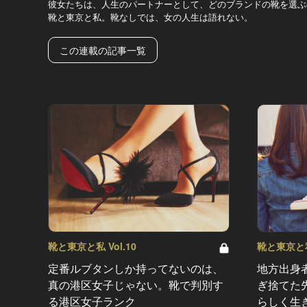
彼女たちは、人生のパートナーとして、どのブランドの靴を選ぶ
靴と東京と私。靴なしでは、女の人生は語れない。
この連載の記事一覧
靴と東京と私 Vol.10
靴と東京と私 
定番ルブタンしか持ってないのは、
地方出身
真の港区女子じゃない。靴で判別す
ぎ捨てた
る港区女子ランク
らしく生