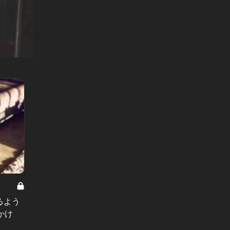
靴と東京と私 Vol.6
靴と東京と
るよう
「守ってあげたい」と思わせた方が
無敵ハ
かけ
勝ち。良妻を目指す女と、独身キャ
負けぬ
リア女の摩擦
幸せ