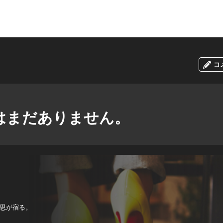
コ
はまだありません。
思が宿る。