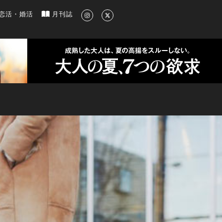
新のグルメ、洗練されたライフスタイル情報
恋活・婚活
月刊誌