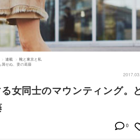
連載
靴と東京と私
も属せぬ、妻の葛藤
2017.03
する女同士のマウンティング。
藤
0