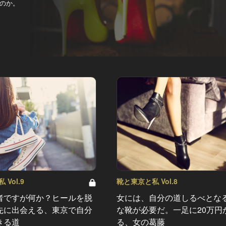
のか。
Vol.9
靴と東京と私 Vol.8
者ですが何か？ヒールを脱
女には、自分の道しるべとな
先に出会える、東京で自分
な靴が必要だ。一足に20万円
きる道
る、女の葛藤