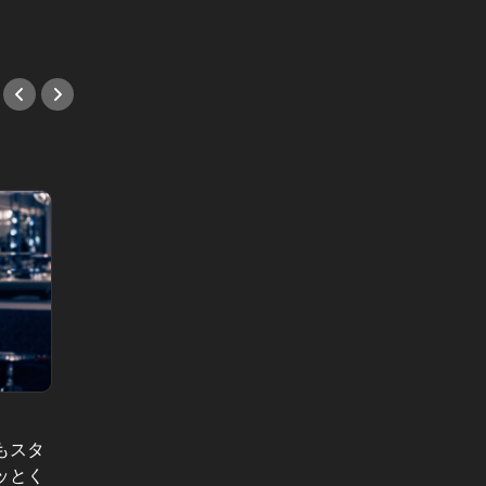
#キャリア
#キャ
東京ウェン
東京ウ
港区遊び方委員会 Vol.8
して3
顔もスタ
ネバーランドのような港区。いつま
る39
ッとく
でも少年の心を忘れない成功者たち