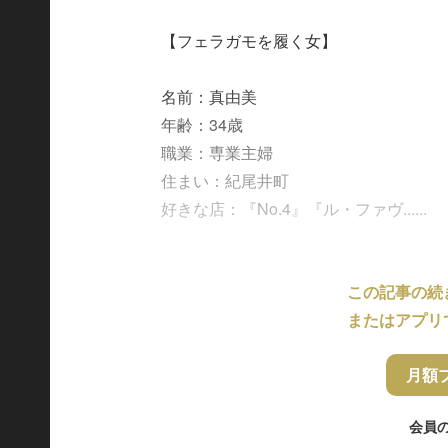
【フェラガモを履く女】
名前：真由美
年齢：34歳
職業：専業主婦
住まい：紀尾井町
好きな店：『No.4』『ル・ファヴ......
この記事の続
またはアプリ
月額
会員