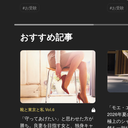
#お受験
#お受験
おすすめ記事
「モエ・
靴と東京と私 Vol.6
2026年
「守ってあげたい」と思わせた方が
極上のシ
勝ち。良妻を目指す女と、独身キャ
舗を一挙