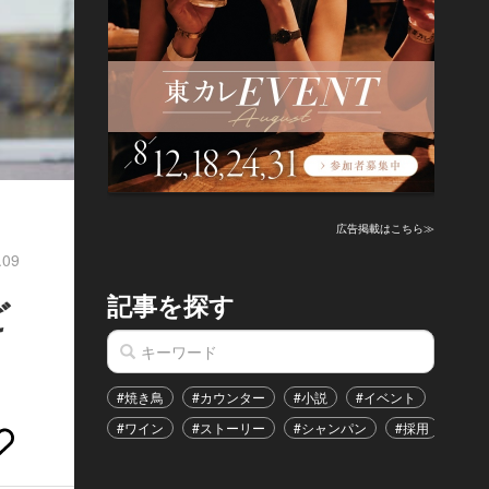
広告掲載はこちら≫
.09
記事を探す
ど
#焼き鳥
#カウンター
#小説
#イベント
#港区
#ワイン
#ストーリー
#シャンパン
#採用
#恋