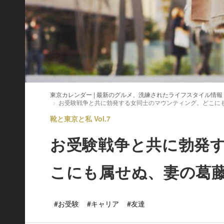
東京カレンダー | 最新のグルメ、洗練されたライフスタイル情報
お受験戦争と共に勃発する女同士のマウンティング。どこに
靴と東京と私 Vol.7
お受験戦争と共に勃発
こにも属せぬ、妻の葛
#お受験
#キャリア
#友達