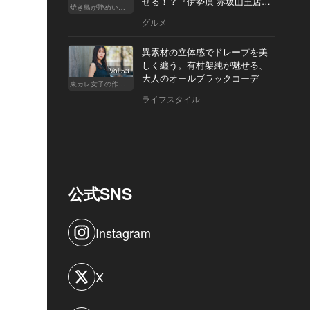
せる！？『伊勢廣 赤坂山王店』
焼き鳥が艶めいてきた
へ
グルメ
異素材の立体感でドレープを美
しく纏う。有村架純が魅せる、
Vol.53
大人のオールブラックコーデ
東カレ女子の作り方
ライフスタイル
公式SNS
Instagram
X