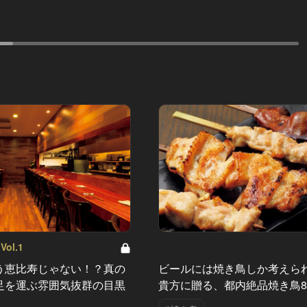
ol.1
う恵比寿じゃない！？真の
ビールには焼き鳥しか考えら
足を運ぶ雰囲気抜群の目黒
貴方に贈る、都内絶品焼き鳥