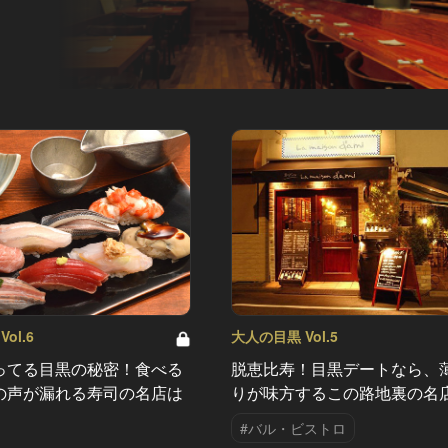
ol.6
大人の目黒 Vol.5
ってる目黒の秘密！食べる
脱恵比寿！目黒デートなら、
の声が漏れる寿司の名店は
りが味方するこの路地裏の名
#バル・ビストロ