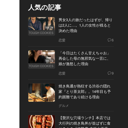
人気の記事
男女3人の旅だったはずが、帰り
は2人に…。1人の女性が残ると
Vol.74
決めた理由
TOUGH COOKIES
恋愛
6
「今日はたくさん甘えちゃお」
再会した母の無邪気な一言に、
Vol.73
娘が激怒した理由
TOUGH COOKIES
恋愛
9
焼き鳥通が熱狂する渋谷の隠れ
家『とり茶太郎』。14年目も予
約困難であり続ける理由
グルメ
【贅沢な穴場ランチ】本店では
大行列の焼き鳥丼が並ばずに食