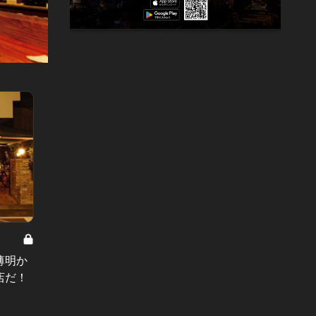
大人の目黒 Vol.4
大人の目黒
薄明か
目黒は「東口」にシックで大人の美
目黒に
店だ！
味がある！アトレ裏のしっとりエリ
行く価
ア特集6選
#バル