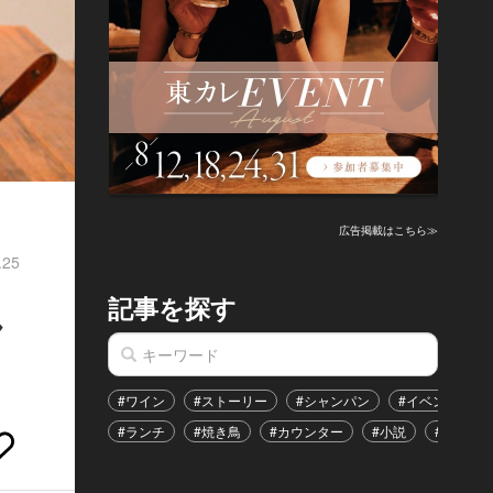
広告掲載はこちら≫
.25
記事を探す
し
#ワイン
#ストーリー
#シャンパン
#イベント
#ランチ
#焼き鳥
#カウンター
#小説
#恋愛