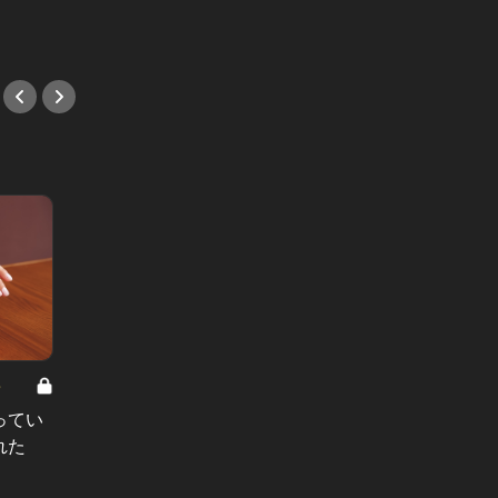
#イタリアン
#ステ
8
男と女の答えあわせ【A】 Vol.308
ってい
結婚願望ゼロだった27歳男性が、交
れた
際2年で突然プロポーズ。彼の心が
変わった“理由”とは