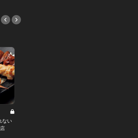
#デート
高垣麗子の美チャージディナー Vol.24
れない
AneCan専属モデルの自分へのご褒
上白石
8店
美！とっておきの“ガッツリごは
ら、ス
ん”３選
言葉を