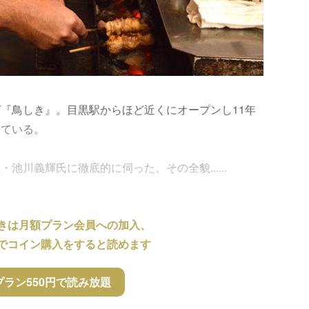
『鳥しき』。目黒駅からほど近くにオープンし11年
っている。
川義輝氏に徹底的に伺った。その全貌......
きは月額プラン会員への加入、
でコイン購入をすると読めます
プラン550円で読み放題