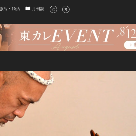
新のグルメ、洗練されたライフスタイル情報
恋活・婚活
月刊誌