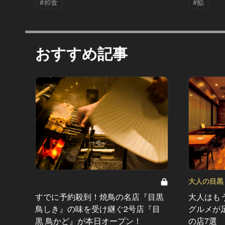
#和食
#鮨
おすすめ記事
大人の目黒 V
すでに予約殺到！焼鳥の名店『目黒
大人はも
鳥しき』の味を受け継ぐ2号店『目
グルメが
黒 鳥かど』が本日オープン！
の店7選