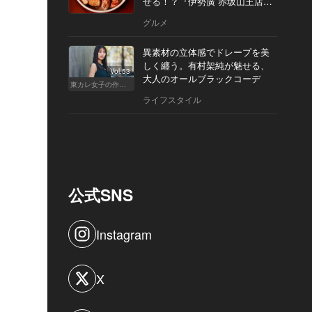
せる！？『伊勢廣 赤坂山王店』
へ
グルメ
異素材の立体感でドレープを美
しく纏う。有村架純が魅せる、
Vol.53
大人のオールブラックコーデ
東カレ女子の作り方
ライフスタイル
公式SNS
Instagram
X