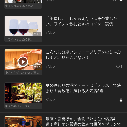
Vol.4
東京を代表する人気店！ほかほか絶品おにぎり
「美味しい」しか言えない…を卒業した
い。ワインを飲むときのコメント実例
グルメ
Vol.8
「ワイン」がある夜。
こんなに分厚いシャトーブリアンのしゃぶ
しゃぶ、見たことない！
グルメ
1
Vol.6
夕方からずっとお肉の事を考えてる貴方へ
夏の終わりの港区デートは「テラス」で決
まり！開放感に浸れる人気店5選
グルメ
Vol.7
東京の夏はテラスだ！デートも女子会も盛り上がること間違いなし！
銀座・新橋ほか、会食で外さない名店4
選！商社マン厳選の飲み放題付きプランで