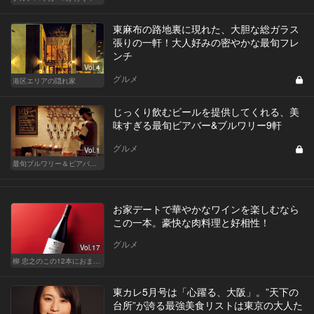
東麻布の路地裏に現れた、大胆な総ガラス
張りの一軒！大人好みの密やかな最旬フレ
ンチ
Vol.4
グルメ
港区エリアの隠れ家
じっくり飲むビールを提供してくれる、美
味すぎる最旬ビアバー&ブルワリー9軒
グルメ
Vol.1
最旬ブルワリー＆ビアバーはここだ！
お家デートで華やかなワインを楽しむなら
この一本。豪快な肉料理と好相性！
グルメ
Vol.17
柳 忠之のこの12本におまかせ
東カレ5月号は「心躍る、大阪」。”天下の
台所”が誇る最強美食リストは東京の大人た