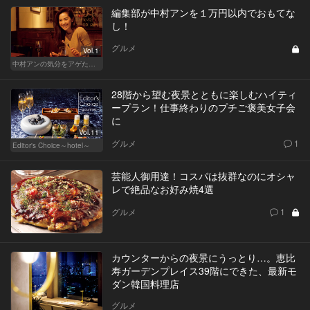
編集部が中村アンを１万円以内でおもてな
し！
グルメ
Vol.1
中村アンの気分をアゲたド迫力のポーション
28階から望む夜景とともに楽しむハイティ
ープラン！仕事終わりのプチご褒美女子会
に
Vol.11
グルメ
1
Editor's Choice～hotel～
芸能人御用達！コスパは抜群なのにオシャ
レで絶品なお好み焼4選
グルメ
1
カウンターからの夜景にうっとり…。恵比
寿ガーデンプレイス39階にできた、最新モ
ダン韓国料理店
グルメ