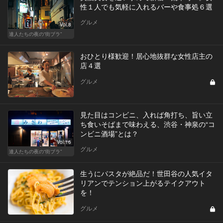
性１人でも気軽に入れるバーや食事処６選
グルメ
Vol.8
達人たちの夜の“街ブラ”
おひとり様歓迎！居心地抜群な女性店主の
店４選
グルメ
見た目はコンビニ、入れば角打ち、旨い立
ち食いそばまで味わえる、渋谷・神泉の“コ
ンビニ酒場”とは？
Vol.16
グルメ
達人たちの夜の“街ブラ”
生うにパスタが絶品だ！世田谷の人気イタ
リアンでテンション上がるテイクアウト
を！
グルメ