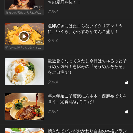
ちの度肝を抜く！
Vol.96
グルメ
東カレの素敵な大人に必要なこと
魚卵好きにはたまらないイタリアン！う
に、いくら、からすみがてんこ盛り！
グルメ
Vol.7
明らかに違うパスタ・イタリアン
最近暑くなってきたし今日はちゅるっとそ
うめん気分！恵比寿の『そうめんそそそ』
をご自宅で！
グルメ
年末年始こそ贅沢に六本木・西麻布で肉を
食う。定番4店はここだ！
グルメ
焼きたてパンがおかわり自由の本格ブラン