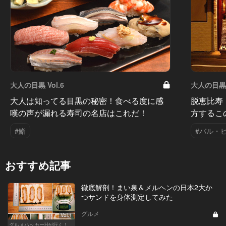
大人の目黒 Vol.6
大人の目黒 V
大人は知ってる目黒の秘密！食べる度に感
脱恵比寿
嘆の声が漏れる寿司の名店はこれだ！
方するこ
#鮨
#バル・
おすすめ記事
徹底解剖！まい泉＆メルヘンの日本2大か
つサンドを身体測定してみた
グルメ
Vol.1
グルメハッカーHが行く！