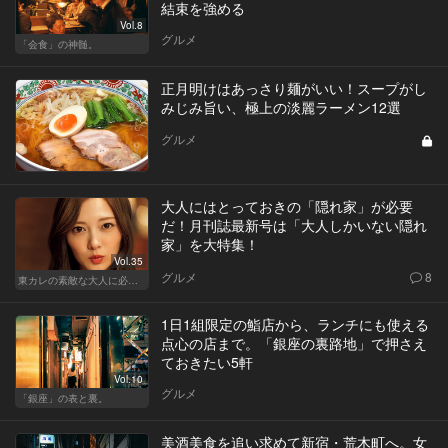
結束を強める
Vol.8
グルメ
「会食」の神髄。
正月明けはあっさり麺がいい！スープがし
みじみ旨い、極上の淡麗ラーメン12選
グルメ
大人にはとっておきの「隠れ家」が必要
だ！月刊誌最新号は「大人しかいない隠れ
家」を大特集！
Vol.35
グルメ
8
東カレの素敵な大人に必要なこと
1日1組限定の鮨店から、ランチにも使える
点心の店まで。「銀座の裏路地」で押さえ
ておきたい5軒
Vol.10
グルメ
「銀座」の表と裏。
美酒美食を追い求めて新宿・荒木町へ。女