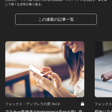
じて様々な女性が振り返る。
この連載の記事一覧
フォックス・アンブレラの男 Vol.9
フォックス・
アラサー既婚者のInstagramは幸せの押し売
窮地に立