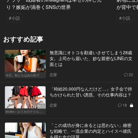
り？嫉妬が渦巻くSNSの世界
が背中で
#小説
#小説
おすすめ記事
無意識にオトコを勘違いさせてしまう28歳
女。上司から届いた、妙な親密なLINEの文
面とは
Vol.6
恋愛
22
今日、私たちはあの街で
「時給20,000円なんだけど…」女子会で持
ちかけられた甘い誘惑。その仕事内容は？
恋愛
18
Vol.5
8rules～エリカのマイルール～
「この成功が身に余るとは思わない」緻密
な戦略で、一流企業の内定とハイスペ彼氏
を得た女の誤算