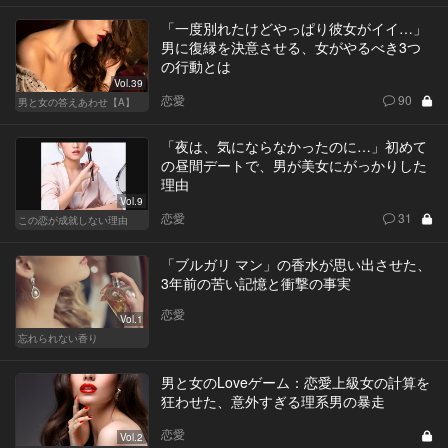
「一度別れたけどやっぱり彼女がイイ…」
男に復縁を決意させる、女がやるべき3つ
の行動とは
Vol.39
恋愛
90
男と女の答えあわせ【A】
「夜は、気にならなかったのに…」初めて
の昼間デートで、男が美女にがっかりした
理由
Vol.9
恋愛
31
この恋が成就しない理由
「ブルガリ マン」の香水が思い出させた、
3年前の苦い記憶と衝撃の事実
恋愛
Vol.1
忘れられない香り
男と女のLoveゲーム：恋愛上級女の計算を
狂わせた、意外すぎる理系男の暴走
恋愛
Vol.2