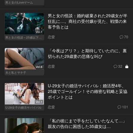
男と女のLoveゲーム
男と女の怪談：婚約破棄された29歳女が半
狂乱に…。商社の受付嬢が見た、戦慄の来
客予告とは
Vol.1
恋愛
70
男と女の怪談～25歳以下閲覧禁止～
「今夜はアリ？」と期待していたのに、裏
切られた29歳妻の悲痛な叫び
恋愛
32
Vol.8
夫と私とサチ子
U-29女子の婚活サバイバル：婚活歴4年、
25歳でゴールイン！その緻密な戦略と妥協
ポイントとは
Vol.1
恋愛
101
U-29女子の婚活サバイバル
「私の彼にまで手をだしていたなんて…」
親友の告白に困惑した35歳女は…