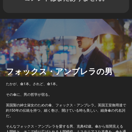
フォックス・アンブレラの男
たかが、傘1本。されど、傘1本。
その傘に、男の哲学が宿る。
英国製の紳士淑女のための傘、フォックス・アンブレラ。英国王室御用達で
約150年の伝統を持つ、細く巻け、開けている時も美しい、細身傘の代名詞
だ。
そんなフォックス・アンブレラを愛する男、克典42歳。傘から垣間見える
人間性と、そこで繰り広げられる人間模様。ミステリアスな克典を、傘を通