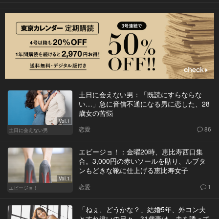
土日に会えない男：「既読にすらならな
い…」急に音信不通になる男に恋した、28
歳女の苦悩
Vol.1
恋愛
86
土日に会えない男
エビージョ！：金曜20時、恵比寿西口集
合。3,000円の赤いソールを貼り、ルブタ
ンもどきな靴に仕上げる恵比寿女子
Vol.1
恋愛
1
エビージョ！
「ねぇ、どうかな？」結婚5年、外コン夫
とすれ違いの日々。31歳妻は、夫を誘って