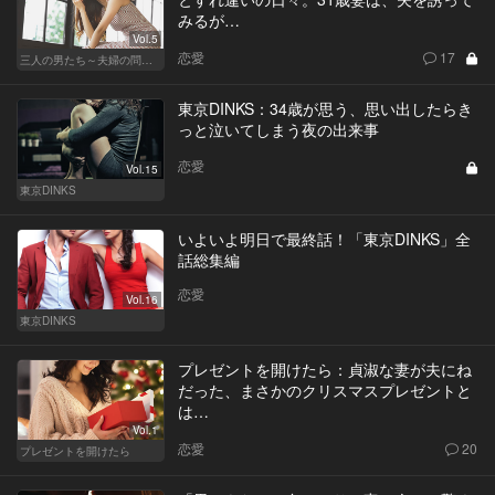
みるが…
Vol.5
恋愛
17
三人の男たち～夫婦の問題～
東京DINKS：34歳が思う、思い出したらき
っと泣いてしまう夜の出来事
恋愛
Vol.15
東京DINKS
いよいよ明日で最終話！「東京DINKS」全
話総集編
恋愛
Vol.16
東京DINKS
プレゼントを開けたら：貞淑な妻が夫にね
だった、まさかのクリスマスプレゼントと
は…
Vol.1
恋愛
20
プレゼントを開けたら