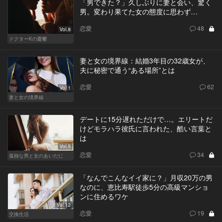
「男できた？」久しぶりに妻と会い、驚く
男。変わり果てた女の態度に思わず…
恋愛
48
Vol.8
ドクターKの憂鬱
妻と女の境界線：結婚3年目の32歳女が、
夫に秘密で通う“ある場所”とは
恋愛
62
Vol.1
妻と女の境界線
デートに15分遅れただけで…。エリートだ
けどモラハラ彼氏に言われた、酷い言葉と
は
Vol.5
恋愛
34
孤独な男と女のあいだに
「なんでこんなイイ家に？」月収20万の男
なのに、恵比寿駅徒歩5分の高級マンショ
ンに住めるワケ
Vol.12
恋愛
19
交換生活