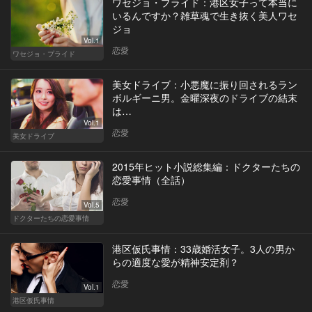
ワセジョ・プライド：港区女子って本当に
いるんですか？雑草魂で生き抜く美人ワセ
ジョ
Vol.1
恋愛
ワセジョ・プライド
美女ドライブ：小悪魔に振り回されるラン
ボルギーニ男。金曜深夜のドライブの結末
は…
Vol.1
恋愛
美女ドライブ
2015年ヒット小説総集編：ドクターたちの
恋愛事情（全話）
恋愛
Vol.5
ドクターたちの恋愛事情
港区仮氏事情：33歳婚活女子。3人の男か
らの適度な愛が精神安定剤？
恋愛
Vol.1
港区仮氏事情