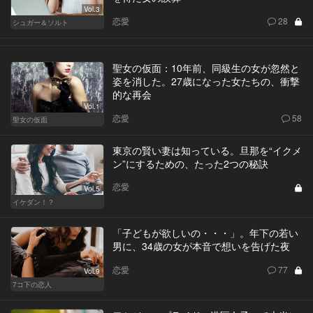
Vol.3
恋愛
28
シュガー＆ソルト
聖女の仮面：10年前、同級生の女が忽然と
姿を消した。27歳になった女たちの、衝撃
的な再会
Vol.1
恋愛
58
聖女の仮面
東京の賢い妻は知っている。旦那を“イクメ
ン”にするための、たった2つの秘訣
恋愛
Vol.5
イケダン！？
「子どもが欲しいの・・・」。年下の若い
男に、34歳の女が本音で想いを告げた夜
恋愛
77
Vol.9
7コ下の恋人