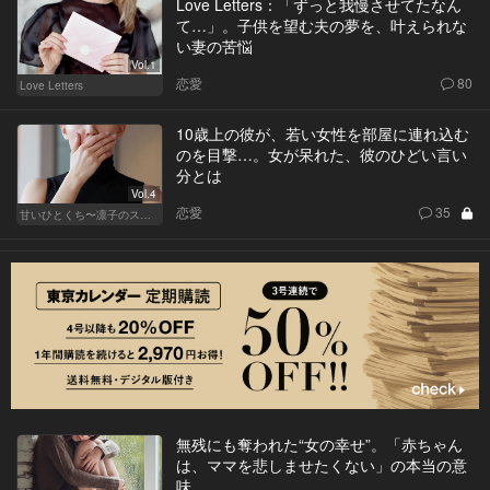
Love Letters：「ずっと我慢させてたなん
て…」。子供を望む夫の夢を、叶えられな
い妻の苦悩
Vol.1
恋愛
80
Love Letters
10歳上の彼が、若い女性を部屋に連れ込む
のを目撃…。女が呆れた、彼のひどい言い
分とは
Vol.4
恋愛
35
甘いひとくち〜凛子のスイーツ探訪記〜
無残にも奪われた“女の幸せ”。「赤ちゃん
は、ママを悲しませたくない」の本当の意
味