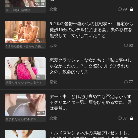
Vol.13
恋愛
99
崖っぷち妊活物語
5.2％の憂鬱〜妻からの挑戦状〜：自宅から
徒歩15分のホテルに泊まる妻。夫の存在を
無視して、女がしていたこと
Vol.1
恋愛
92
5.2％の憂鬱〜妻からの挑戦状〜
恋愛クラッシャーな女たち：「私に夢中じ
ゃなかったの…？」交際3ヶ月でフラれた
女の、致命的なミス
Vol.1
恋愛
77
恋愛クラッシャーな女たち
デート中、どれだけ褒めても否定ばかりす
るクリエイター男。眉をひそめる女に、男
は突然…
Vol.7
恋愛
37
生まれながらに不平等
エルメスやシャネルの高額プレゼントも、