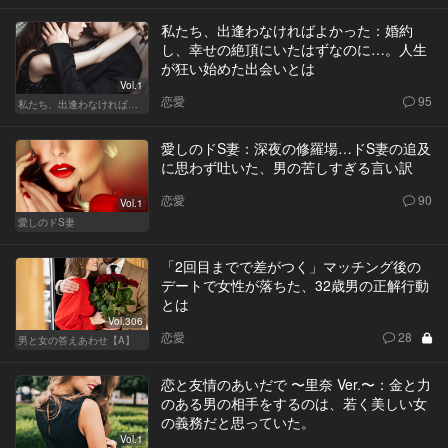
私たち、出逢わなければよかった：婚約
し、幸せの絶頂にいたはずなのに…。人生
が狂い始めた出会いとは
Vol.1
恋愛
95
私たち、出逢わなければよかった
愛しのドS妻：深夜の修羅場…ドS妻の追及
に思わず吐いた、男の苦しすぎる言い訳
恋愛
90
Vol.1
愛しのドS妻
「2回目までで差がつく」マッチング後の
デートで女性が落ちた、32歳男の正解行動
とは
Vol.306
恋愛
28
男と女の答えあわせ【A】
恋と友情のあいだで 〜里奈 Ver.〜：金と力
のある男の相手をするのは、若く美しい女
の義務だと思っていた。
Vol.1