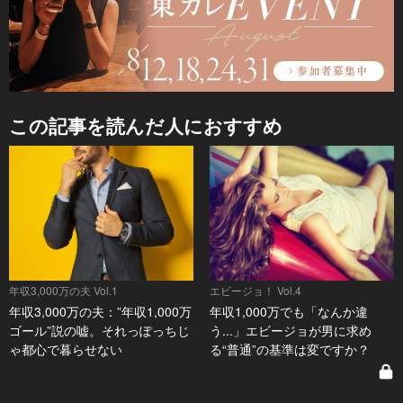
この記事を読んだ人におすすめ
年収3,000万の夫 Vol.1
エビージョ！ Vol.4
年収3,000万の夫：”年収1,000万
年収1,000万でも「なんか違
ゴール”説の嘘。それっぽっちじ
う...」エビージョが男に求め
ゃ都心で暮らせない
る“普通”の基準は変ですか？