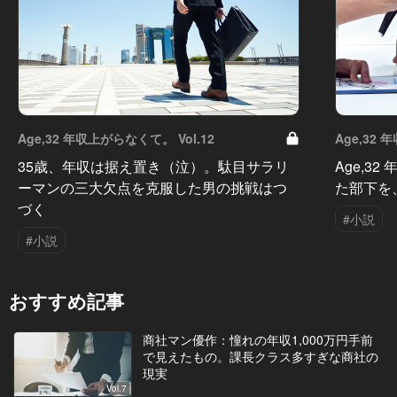
Age,32 年収上がらなくて。 Vol.12
Age,32 
35歳、年収は据え置き（泣）。駄目サラリ
Age,3
ーマンの三大欠点を克服した男の挑戦はつ
た部下を
づく
#小説
#小説
おすすめ記事
商社マン優作：憧れの年収1,000万円手前
で見えたもの。課長クラス多すぎな商社の
現実
Vol.7