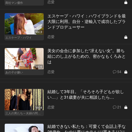
恋愛
商社マン優作
エスケープ・ハワイ：ハワイブランドを最
大限に利用。自分・逆輸入で成功したブラ
ンドプロデューサー
Vol.3
恋愛
エスケープ・ハワイ
美女の会合に参加した“冴えない女”。勝ち
組にのし上がるための、密かなもくろみと
は
Vol.6
恋愛
54
あの子が嫌い
結婚して3年目。「そろそろ子どもが欲し
い…」と31歳妻が夫に相談したら…
恋愛
21
Vol.4
三人の男たち～夫婦の問題～
結婚できない私たち：可愛くて会話上手な
28歳女。なのに男にホテルに“置き去り”に