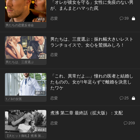
「オレが彼女を守る」女性に免疫のない男
が、まんまとハマった罠
恋愛
39
Vol.3
男たちの恋愛反省会
男たちは、三度選ぶ：振れ幅大きいレスト
ランチョイスで、女心を鷲掴みしろ！
恋愛
Vol.1
男たちは、三度選ぶ
「これ、異常だよ…」憧れの医者と結婚し
たものの。女が1年足らずで離婚を決意し
たワケ
Vol.10
恋愛
25
1／3の女医
煮沸 第二章 最終話（拡大版）：支配
恋愛
209
Vol.6
【大ヒット御礼】煮沸 第二章