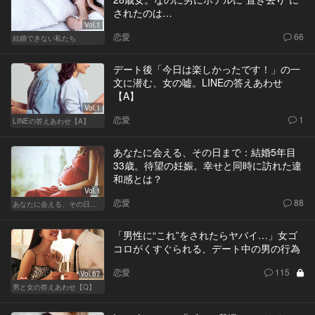
されたのは…
Vol.1
恋愛
66
結婚できない私たち
デート後「今日は楽しかったです！」の一
文に潜む、女の嘘。LINEの答えあわせ
【A】
Vol.1
恋愛
1
LINEの答えあわせ【A】
あなたに会える、その日まで：結婚5年目
33歳。待望の妊娠。幸せと同時に訪れた違
和感とは？
Vol.1
恋愛
88
あなたに会える、その日まで
「男性に“これ”をされたらヤバイ…」女ゴ
コロがくすぐられる、デート中の男の行為
恋愛
115
Vol.67
男と女の答えあわせ【Q】