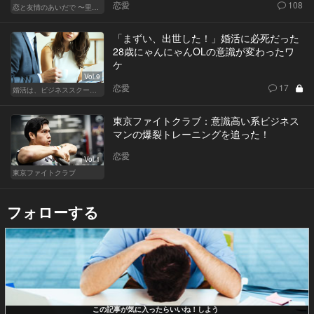
恋愛
108
恋と友情のあいだで 〜里奈 Ver.〜
「まずい、出世した！」婚活に必死だった
28歳にゃんにゃんOLの意識が変わったワ
ケ
Vol.9
恋愛
17
婚活は、ビジネススクールで！？
東京ファイトクラブ：意識高い系ビジネス
マンの爆裂トレーニングを追った！
恋愛
Vol.1
東京ファイトクラブ
フォローする
この記事が気に入ったらいいね！しよう