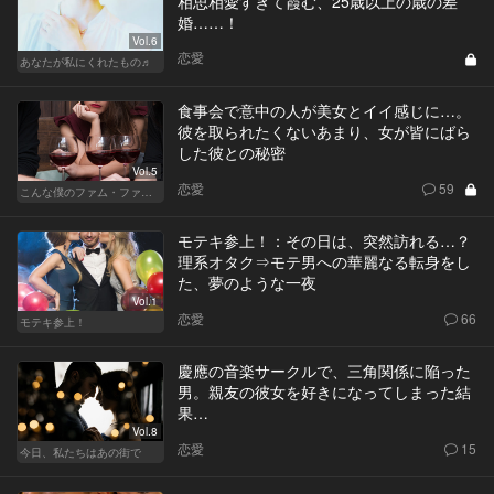
相思相愛すぎて霞む、25歳以上の歳の差
婚……！
Vol.6
恋愛
あなたが私にくれたもの♬
食事会で意中の人が美女とイイ感じに…。
彼を取られたくないあまり、女が皆にばら
した彼との秘密
Vol.5
恋愛
59
こんな僕のファム・ファタル
モテキ参上！：その日は、突然訪れる…？
理系オタク⇒モテ男への華麗なる転身をし
た、夢のような一夜
Vol.1
恋愛
66
モテキ参上！
慶應の音楽サークルで、三角関係に陥った
男。親友の彼女を好きになってしまった結
果…
Vol.8
恋愛
15
今日、私たちはあの街で