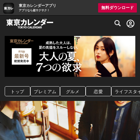
東京カレンダーアプリ
無料ダウンロード
アプリなら超サクサク！
グルメ情報・プレミアムレストラン予約サイト
トップ
プレミアム
グルメ
恋愛
ライフスタ