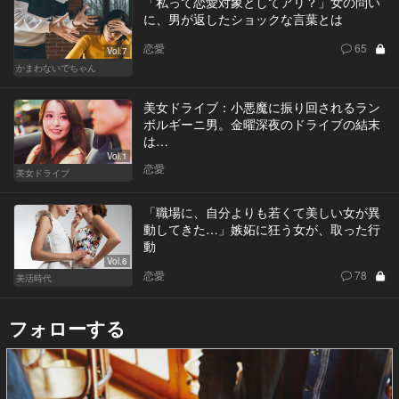
「私って恋愛対象としてアリ？」女の問い
に、男が返したショックな言葉とは
恋愛
65
Vol.7
かまわないでちゃん
美女ドライブ：小悪魔に振り回されるラン
ボルギーニ男。金曜深夜のドライブの結末
は…
Vol.1
恋愛
美女ドライブ
「職場に、自分よりも若くて美しい女が異
動してきた…」嫉妬に狂う女が、取った行
動
Vol.6
恋愛
78
美活時代
フォローする