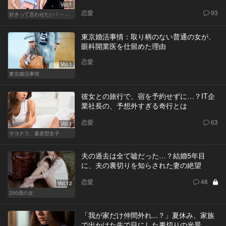
Vol.1
恋愛
93
好きって言わせたい！～正反対のふたり～
東京婚活事情：取り柄のない普通の女が、
眼科開業医を仕留めた理由
恋愛
Vol.1
東京婚活事情
彼女との旅行で、宿を予約せずに…？IT企
業社長の、予想外すぎる奇行とは
恋愛
63
Vol.1
サヨナラ、量産型女子
夫の過去は全て嘘だった…？結婚5年目
に、夫の裏切りを知らされた妻の絶望
恋愛
48
Vol.12
200億の女
「我が家だけ仲間外れ...？」夏休み、家族
で出かけた先で目にした裏切りの光景