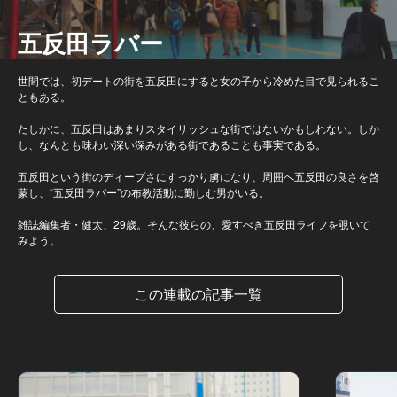
五反田ラバー
世間では、初デートの街を五反田にすると女の子から冷めた目で見られるこ
ともある。
たしかに、五反田はあまりスタイリッシュな街ではないかもしれない。しか
し、なんとも味わい深い深みがある街であることも事実である。
五反田という街のディープさにすっかり虜になり、周囲へ五反田の良さを啓
蒙し、“五反田ラバー”の布教活動に勤しむ男がいる。
雑誌編集者・健太、29歳。そんな彼らの、愛すべき五反田ライフを覗いて
みよう。
この連載の記事一覧