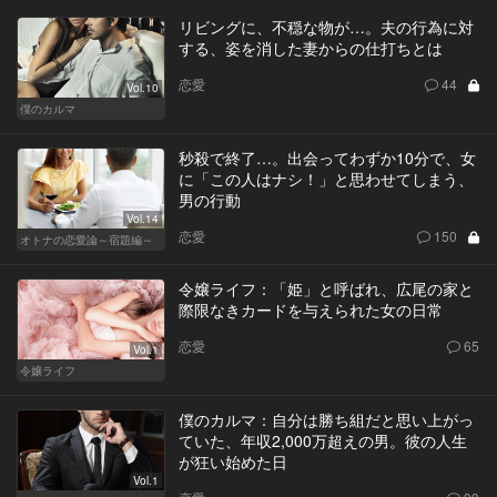
リビングに、不穏な物が…。夫の行為に対
する、姿を消した妻からの仕打ちとは
恋愛
44
Vol.10
僕のカルマ
秒殺で終了…。出会ってわずか10分で、女
に「この人はナシ！」と思わせてしまう、
男の行動
Vol.14
恋愛
150
オトナの恋愛論～宿題編～
令嬢ライフ：「姫」と呼ばれ、広尾の家と
際限なきカードを与えられた女の日常
恋愛
65
Vol.1
令嬢ライフ
僕のカルマ：自分は勝ち組だと思い上がっ
ていた、年収2,000万超えの男。彼の人生
が狂い始めた日
Vol.1