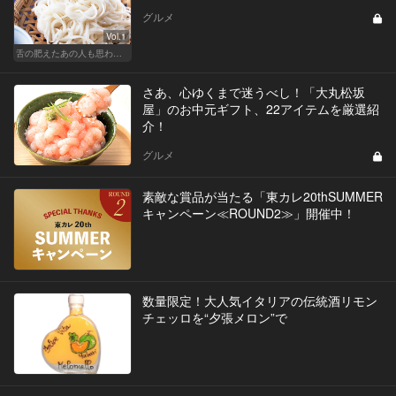
グルメ
Vol.1
舌の肥えたあの人も思わず舌鼓!?厳選お中元
さあ、心ゆくまで迷うべし！「大丸松坂
屋」のお中元ギフト、22アイテムを厳選紹
介！
グルメ
素敵な賞品が当たる「東カレ20thSUMMER
キャンペーン≪ROUND2≫」開催中！
数量限定！大人気イタリアの伝統酒リモン
チェッロを“夕張メロン”で