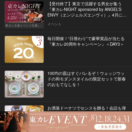
【受付終了】東京で活躍する男女が集う
『東カレNIGHT sponsored by ANGEL’S
ENVY（エンジェルズエンヴィ）』4月に開
催決定！
Vol.21
イベント
東カレ主催イベント応募詳細記事一覧
毎日開催！“日替わり”で豪華賞品が当たる
『東カレ20周年キャンペーン』＜DAY3＞
100均の皿はすぐバレるぞ！ウェッジウッ
ドの和モダンスタイルの限定セットで新春
のおもてなしを！
お洒落ドーナツでセンスを贈る！会話も弾
む「映える」ドーナツ大図鑑
グルメ
4
Vol.26
絶対に喜ばれるテッパン手土産