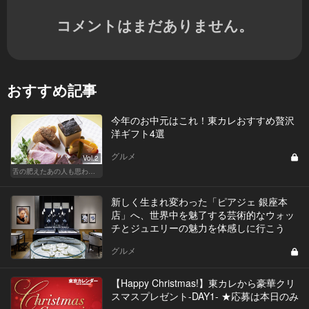
コメントはまだありません。
おすすめ記事
今年のお中元はこれ！東カレおすすめ贅沢
洋ギフト4選
グルメ
Vol.2
舌の肥えたあの人も思わず舌鼓!?厳選お中元
新しく生まれ変わった「ピアジェ 銀座本
店」へ、世界中を魅了する芸術的なウォッ
チとジュエリーの魅力を体感しに行こう
グルメ
【Happy Christmas!】東カレから豪華クリ
スマスプレゼント-DAY1- ★応募は本日のみ