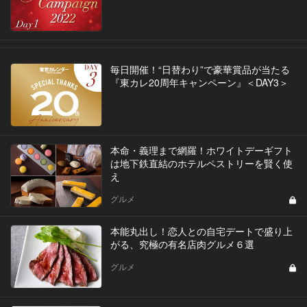
毎日開催！“日替わり”で豪華賞品が当たる
『東カレ20周年キャンペーン』＜DAY3＞
本命・義理まで網羅！ホワイトデーギフト
は地下鉄直結のホテルペストリーを賢く使
え
グルメ
本能丸出し！恋人との自宅デートで盛り上
がる、究極の有名店肉グルメ６選
グルメ