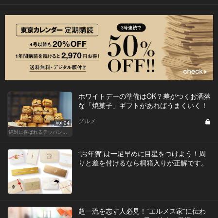
ホワイトデーの準備はOK？差がつくお洒落
な「焼菓子」ギフトがあればうまくいく！
グルメ
Vol.24
絶対に喜ばれるテッパン手土産
“お年賀”は一足早めに目星をつけよう！周
りと差を付けるなら桐箱入りが正解です。
超一流を志す人必見！”エルメス家”に伝わ