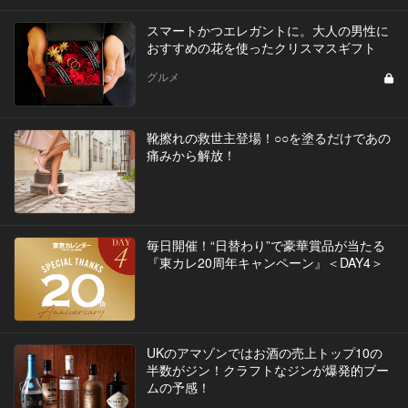
スマートかつエレガントに。大人の男性に
おすすめの花を使ったクリスマスギフト
グルメ
靴擦れの救世主登場！○○を塗るだけであの
痛みから解放！
毎日開催！“日替わり”で豪華賞品が当たる
『東カレ20周年キャンペーン』＜DAY4＞
UKのアマゾンではお酒の売上トップ10の
半数がジン！クラフトなジンが爆発的ブー
ムの予感！