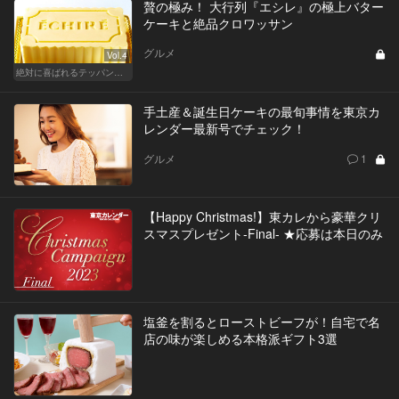
贅の極み！ 大行列『エシレ』の極上バター
ケーキと絶品クロワッサン
グルメ
Vol.4
絶対に喜ばれるテッパン手土産
手土産＆誕生日ケーキの最旬事情を東京カ
レンダー最新号でチェック！
グルメ
1
【Happy Christmas!】東カレから豪華クリ
スマスプレゼント-Final- ★応募は本日のみ
塩釜を割るとローストビーフが！自宅で名
店の味が楽しめる本格派ギフト3選