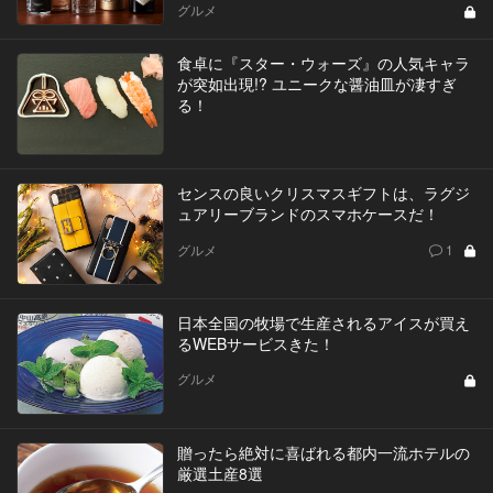
グルメ
食卓に『スター・ウォーズ』の人気キャラ
が突如出現!? ユニークな醤油皿が凄すぎ
る！
センスの良いクリスマスギフトは、ラグジ
ュアリーブランドのスマホケースだ！
グルメ
1
日本全国の牧場で生産されるアイスが買え
るWEBサービスきた！
グルメ
贈ったら絶対に喜ばれる都内一流ホテルの
厳選土産8選