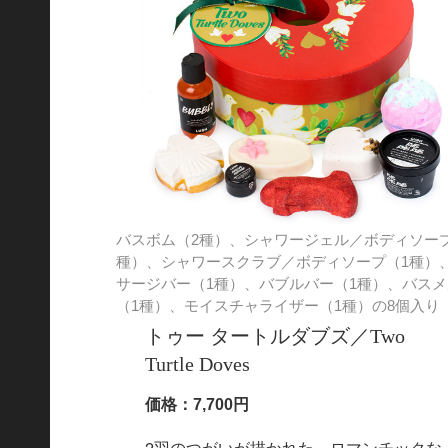
バスボム（2種）、シャワージェル／ボディソープ
種）、シャワースクラブ／ボディソープ（1種）
サージバー（1種）、バブルバー（1種）、バスメ
（1種）、モイスチャライザー（1種）の8個入り
トゥー タートルダブズ／Two
Turtle Doves
価格：7,700円
2羽のつがいが描かれた、ロマンチックな