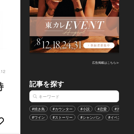
広告掲載はこちら≫
.12
記事を探す
持
#焼き鳥
#カウンター
#小説
#恋愛
#渋谷区
#ワイン
#ストーリー
#シャンパン
#イベント