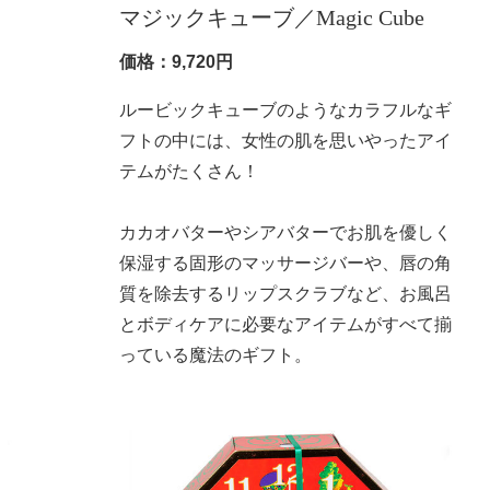
マジックキューブ／Magic Cube
う
価格：9,720円
り
ルービックキューブのようなカラフルなギ
ア
フトの中には、女性の肌を思いやったアイ
テムがたくさん！
な
カカオバターやシアバターでお肌を優しく
イ
保湿する固形のマッサージバーや、唇の角
ム
質を除去するリップスクラブなど、お風呂
る
とボディケアに必要なアイテムがすべて揃
っている魔法のギフト。