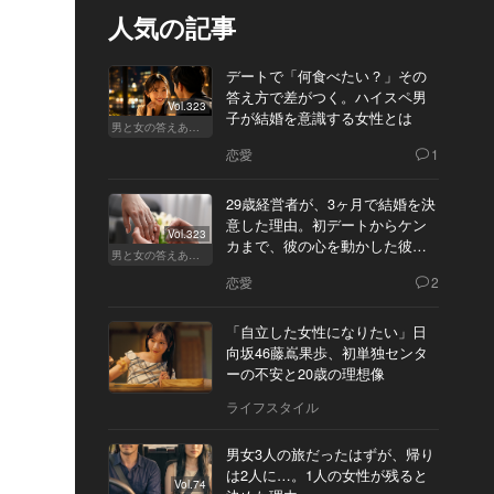
人気の記事
デートで「何食べたい？」その
答え方で差がつく。ハイスペ男
Vol.323
子が結婚を意識する女性とは
男と女の答えあわせ【A】
恋愛
1
29歳経営者が、3ヶ月で結婚を決
意した理由。初デートからケン
Vol.323
カまで、彼の心を動かした彼女
男と女の答えあわせ【Q】
の態度とは
恋愛
2
「自立した女性になりたい」日
向坂46藤嶌果歩、初単独センタ
ーの不安と20歳の理想像
ライフスタイル
男女3人の旅だったはずが、帰り
は2人に…。1人の女性が残ると
Vol.74