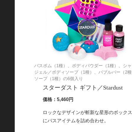
バスボム（1種）、ボディパウダー（1種）、シャ
ジェル／ボディソープ（1種）、バブルバー（2種
ソープ（1種）の6個入り
スターダスト ギフト／Stardust
価格：5,460円
ロックなデザインが斬新な星形のボック
にバスアイテムを詰め合わせ。