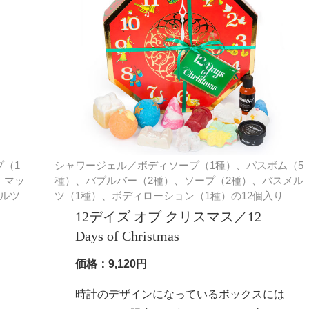
（1
シャワージェル／ボディソープ（1種）、バスボム（5
、マッ
種）、バブルバー（2種）、ソープ（2種）、バスメル
ルツ
ツ（1種）、ボディローション（1種）の12個入り
12デイズ オブ クリスマス／12
Days of Christmas
価格：9,120円
時計のデザインになっているボックスには