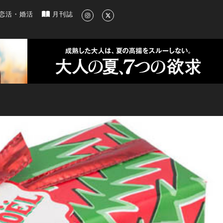
新のグルメ、洗練されたライフスタイル情報
恋活・婚活
月刊誌