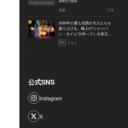
決めた理由
TOUGH COOKIES
恋愛
6
2026年の夏も泡酒が大人たちを
盛り上げる。極上の“シャンパ
ン・タイム”が待っている珠玉の
10軒
PR
グルメ
公式SNS
Instagram
X