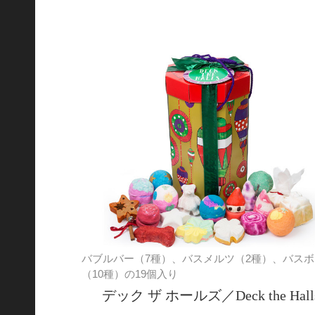
バブルバー（7種）、バスメルツ（2種）、バスボ
（10種）の19個入り
デック ザ ホールズ／Deck the Hall