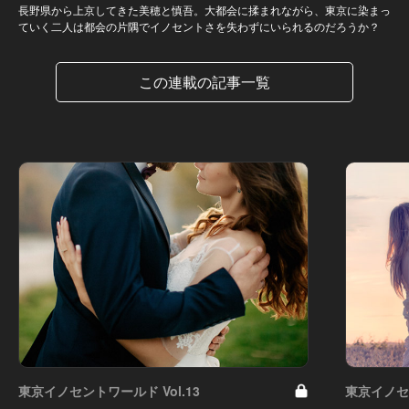
長野県から上京してきた美穂と慎吾。大都会に揉まれながら、東京に染まっ
ていく二人は都会の片隅でイノセントさを失わずにいられるのだろうか？
この連載の記事一覧
東京イノセントワールド Vol.13
東京イノセン