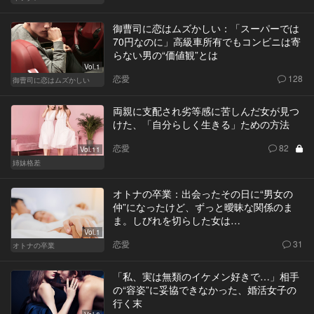
御曹司に恋はムズかしい：「スーパーでは
70円なのに」高級車所有でもコンビニは寄
らない男の“価値観”とは
Vol.1
恋愛
128
御曹司に恋はムズかしい
両親に支配され劣等感に苦しんだ女が見つ
けた、「自分らしく生きる」ための方法
恋愛
82
Vol.11
姉妹格差
オトナの卒業：出会ったその日に“男女の
仲”になったけど、ずっと曖昧な関係のま
ま。しびれを切らした女は…
Vol.1
恋愛
31
オトナの卒業
「私、実は無類のイケメン好きで…」相手
の“容姿”に妥協できなかった、婚活女子の
行く末