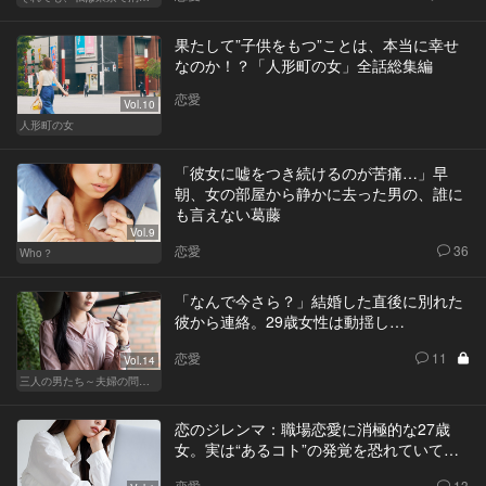
果たして”子供をもつ”ことは、本当に幸せ
なのか！？「人形町の女」全話総集編
恋愛
Vol.10
人形町の女
「彼女に嘘をつき続けるのが苦痛…」早
朝、女の部屋から静かに去った男の、誰に
も言えない葛藤
Vol.9
恋愛
36
Who？
「なんで今さら？」結婚した直後に別れた
彼から連絡。29歳女性は動揺し…
恋愛
11
Vol.14
三人の男たち～夫婦の問題～
恋のジレンマ：職場恋愛に消極的な27歳
女。実は“あるコト”の発覚を恐れていて…
恋愛
13