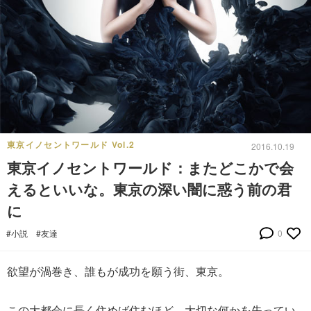
東京イノセントワールド Vol.2
2016.10.19
東京イノセントワールド：またどこかで会
えるといいな。東京の深い闇に惑う前の君
に
#小説
#友達
0
欲望が渦巻き、誰もが成功を願う街、東京。
この大都会に長く住めば住むほど、大切な何かを失ってい