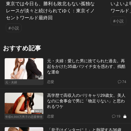
東京では今日も、勝利も敗北もない孤独な
いよいよ
レースが淡々と続けられてゆく：東京イノ
ワールド
セントワールド最終回
#小説
#小説
おすすめ記事
元・夫婦：愛した男に捨てられた過去。再
起をかけた35歳バツイチ女を惑わす、残酷
な運命
Vol.1
恋愛
74
元・夫婦
高学歴で高収入のバリキャリ29歳女。美人
なのに食事会で男に「物足りない」と思わ
れるワケ
Vol.2
恋愛
19
年収4,000万男子の恋愛事情
「息子はインターに！」と熱望する36歳