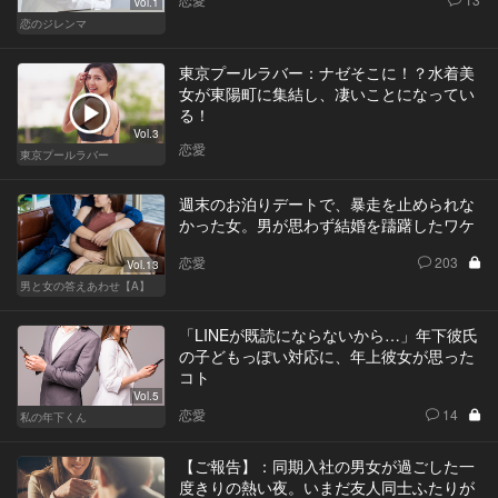
Vol.1
恋のジレンマ
東京プールラバー：ナゼそこに！？水着美
女が東陽町に集結し、凄いことになってい
る！
Vol.3
恋愛
東京プールラバー
週末のお泊りデートで、暴走を止められな
かった女。男が思わず結婚を躊躇したワケ
恋愛
203
Vol.13
男と女の答えあわせ【A】
「LINEが既読にならないから…」年下彼氏
の子どもっぽい対応に、年上彼女が思った
コト
Vol.5
恋愛
14
私の年下くん
【ご報告】：同期入社の男女が過ごした一
度きりの熱い夜。いまだ友人同士ふたりが