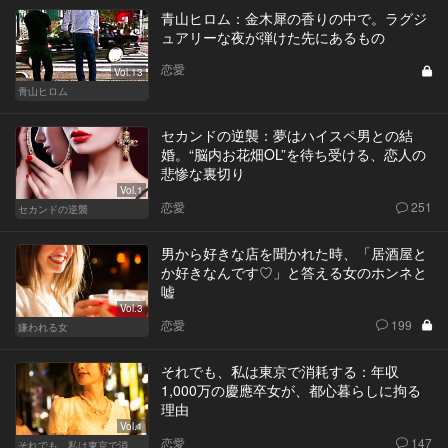
青山ヒロム：金木犀の香りの中で。ラグジ
ュアリーな夜が弾けた先にあるもの
恋愛
Vol.13
青山ヒロム
セカンドの逆襲：夢はハイスペ男との結
婚。“脳内お花畑OL”を待ち受ける、恋人の
悲惨な裏切り
Vol.1
恋愛
251
セカンドの逆襲
男から好きな店を聞かれた時、「居酒屋と
か好きなんです♡」と答える女のホンネと
嘘
Vol.3
恋愛
199
嫌われる女
それでも、私は東京で消耗する：年収
1,000万の慶應卒女が、都心暮らしに拘る
理由
Vol.1
恋愛
147
それでも、私は東京で消耗する