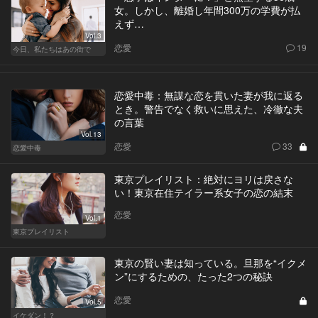
女。しかし、離婚し年間300万の学費が払
えず…
Vol.3
恋愛
19
今日、私たちはあの街で
恋愛中毒：無謀な恋を貫いた妻が我に返る
とき。警告でなく救いに思えた、冷徹な夫
の言葉
Vol.13
恋愛
33
恋愛中毒
東京プレイリスト：絶対にヨリは戻さな
い！東京在住テイラー系女子の恋の結末
恋愛
Vol.1
東京プレイリスト
東京の賢い妻は知っている。旦那を“イクメ
ン”にするための、たった2つの秘訣
恋愛
Vol.5
イケダン！？