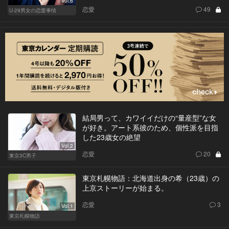
Vol.6
恋愛
49
U-29男女の恋愛事情
結局男って、カワイイだけの“量産型”な女
が好き。アート系彼のため、個性派を目指
した23歳女の絶望
Vol.2
恋愛
20
東京3C男子
東京札幌物語：北海道出身の希（23歳）の
上京ストーリーが始まる。
恋愛
3
Vol.1
東京札幌物語