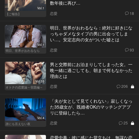
数年後に再び…
Vol.1
恋愛
18
【ご報告】
明日、世界がおわるなら：絶対に好きにな
っちゃダメなタイプの男に出会ってしま
い…。安定志向の女がついた嘘とは
Vol.1
恋愛
93
明日、世界がおわるなら
男と交際前にお泊まりしてしまった女。一
晩一緒に過ごしても、朝まで何もなかった
理由とは
Vol.55
恋愛
206
オトナの恋愛論～宿題編～
「夫が女として見てくれない」寂しくなっ
た35歳女が、既婚者OKのマッチングアプ
リに登録したら…
Vol.4
恋愛
25
誰にも言えない夜
恋愛中毒：彼に感じた苛立ちは、無謀な恋