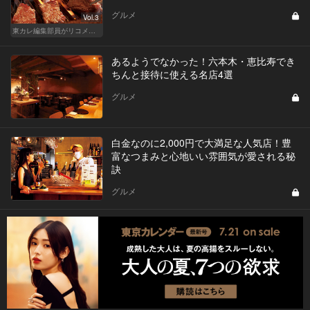
グルメ
Vol.3
東カレ編集部員がリコメンドする俺の東京No.1焼肉
あるようでなかった！六本木・恵比寿でき
ちんと接待に使える名店4選
グルメ
白金なのに2,000円で大満足な人気店！豊
富なつまみと心地いい雰囲気が愛される秘
訣
グルメ