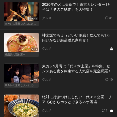
2020年の〆は美食で！東京カレンダー1月
号は「冬のご馳走」を大特集！
グルメ
31
Vol.44
東カレの素敵な大人に必要なこと
神楽坂でちょうどいい艶感！飲んでも1万
円いかない絶品隠れ家和食！
グルメ
Vol.8
神楽坂の隠れ家へ…
東カレ5月号は「代々木上原」を特集。セ
ンスある夜を約束する人気店を完全網羅！
グルメ
10
Vol.72
東カレの素敵な大人に必要なこと
絶対に行きつけにしたい！代々木公園エリ
アで心からホッとできるネオ酒場
グルメ
1