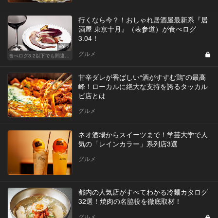
行くなら今？！おしゃれ居酒屋最新系『居
酒屋 東京十月』（表参道）が食べログ
3.04！
Vol.7
グルメ
食べログ3.2以下でも間違いなく名店！
甘辛ダレが香ばしい“酒がすすむ鶏”の最高
峰！ローカルに絶大な支持を誇るタッカル
ビ店とは
グルメ
ネオ酒場からスイーツまで！学芸大学で人
気の「レインカラー」系列店3選
グルメ
都内の人気店がすべてわかる冷麺カタログ
32選！焼肉の名脇役を徹底取材！
グルメ