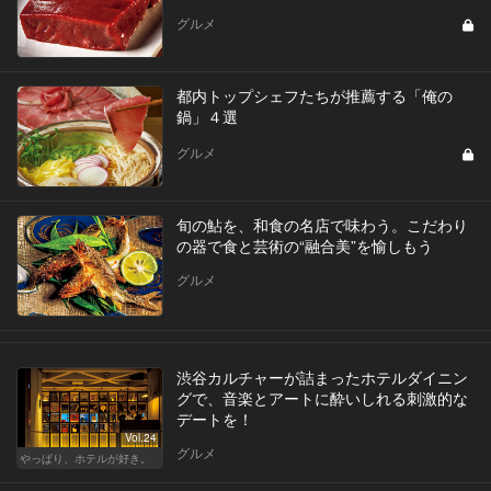
グルメ
都内トップシェフたちが推薦する「俺の
鍋」４選
グルメ
旬の鮎を、和食の名店で味わう。こだわり
の器で食と芸術の“融合美”を愉しもう
グルメ
渋谷カルチャーが詰まったホテルダイニン
グで、音楽とアートに酔いしれる刺激的な
デートを！
Vol.24
グルメ
やっぱり、ホテルが好き。