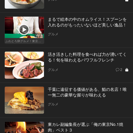
まるで絵本の中のオムライス！スプーンを
入れるのがもったいないほど美しい逸品！
グルメ
Vol.1
ふわとろ卵グルメ！東京で外せない人気店
活き活きした料理を食べれば力が湧いてく
る！旬を味わえるパワフルフレンチ
グルメ
2
千葉に遠征する価値がある、鮨の名店！唯
一無二の豪華な握りが味わえる
グルメ
東カレ副編集長が選ぶ「俺の東京No.1焼
肉」ベスト３