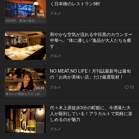
く日本橋のレストラン5軒
グルメ
Vol.6
2025年、最強の新店。
和やかな空気が流れる中目黒のカウンター
中華へ。“体に優しい”逸品が大人たちを癒
す
グルメ
NO MEAT,NO LIFE！月刊誌最新号は最旬
の「お肉が美味い店」だけ厳選取材！
グルメ
12
Vol.28
東カレの素敵な大人に必要なこと
代々木上原徒歩3分の町鮨に、今洒落た大
人が殺到している！アラカルトで気軽に楽
しめるのが魅力
グルメ