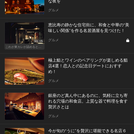
な夜を
グルメ
恵比寿の静かな住宅街に、和食と中華の“美
味しい関係”を作る名居酒屋を見つけた！
グルメ
Vol.15
これが東カレが認めるとっておきの和食店
極上鮨とワインのペアリングが楽しめる鮨
店4選！恋人との記念日デートにおすす
め！
グルメ
銀座のど真ん中にあるのに、気軽に立ち寄
れる穴場の和食店。上質な器で料理を食す
贅沢さとは
グルメ
今が旬の“うに”を贅沢に堪能できる名店６