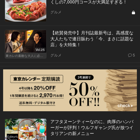
くしの7,000円コースが大満足すぎる！
グルメ
【絶賛発売中】月刊誌最新号は、高感度な
大人たちで連日賑わう「今、まさに話題な
店」を大特集！
Vol.25
グルメ
5
東カレの素敵な大人に必要なこと
アフタヌーンティーなのに、肉厚のハンバ
ーガーが評判！ウルフギャング氏が放つイ
タリアンの新メニュー
Vol.1