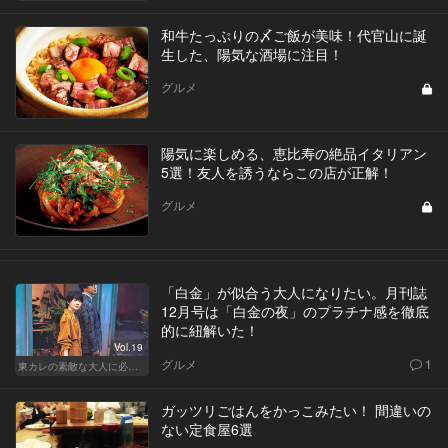
和牛たっぷりの〆ご飯が美味！代官山に誕
生した、陽気な酒場に注目！
グルメ
陽気に楽しめる、恵比寿の絶品イタリアン
5選！友人を誘うならこの店が正解！
グルメ
「白金」が似合う大人になりたい。月刊誌
12月号は「白金の夜」のプラチナ感を徹底
的に紐解いた！
Vol.19
グルメ
1
東カレの素敵な大人に必要なこと
ガッツリごはんをかっこみたい！ 間違いの
ない定食屋6選