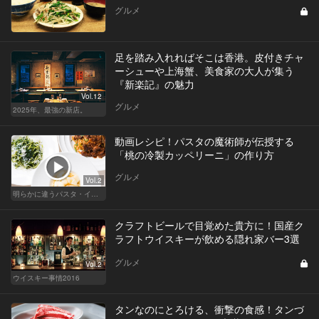
グルメ
足を踏み入れればそこは香港。皮付きチャ
ーシューや上海蟹、美食家の大人が集う
『新楽記』の魅力
Vol.12
グルメ
2025年、最強の新店。
動画レシピ！パスタの魔術師が伝授する
「桃の冷製カッペリーニ」の作り方
グルメ
Vol.2
明らかに違うパスタ・イタリアン
クラフトビールで目覚めた貴方に！国産ク
ラフトウイスキーが飲める隠れ家バー3選
グルメ
Vol.2
ウイスキー事情2016
タンなのにとろける、衝撃の食感！タンづ