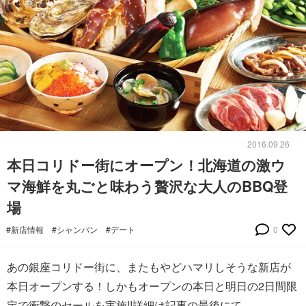
2016.09.26
本日コリドー街にオープン！北海道の激ウ
マ海鮮を丸ごと味わう贅沢な大人のBBQ登
場
#新店情報
#シャンパン
#デート
0
あの銀座コリドー街に、またもやどハマリしそうな新店が
本日オープンする！しかもオープンの本日と明日の2日間限
定で衝撃のセールを実施!!詳細は記事の最後にて。