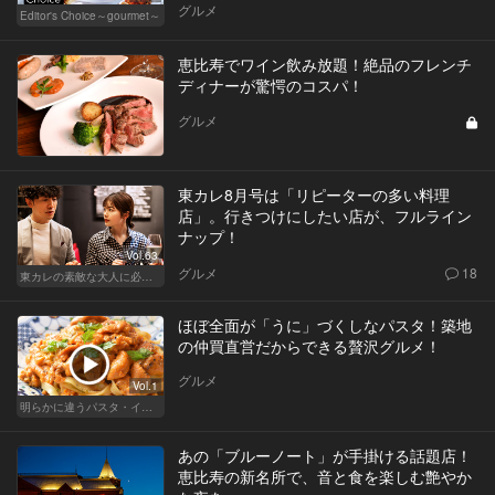
グルメ
Editor's Choice～gourmet～
恵比寿でワイン飲み放題！絶品のフレンチ
ディナーが驚愕のコスパ！
グルメ
東カレ8月号は「リピーターの多い料理
店」。行きつけにしたい店が、フルライン
ナップ！
Vol.63
グルメ
18
東カレの素敵な大人に必要なこと
ほぼ全面が「うに」づくしなパスタ！築地
の仲買直営だからできる贅沢グルメ！
グルメ
Vol.1
明らかに違うパスタ・イタリアン
あの「ブルーノート」が手掛ける話題店！
恵比寿の新名所で、音と食を楽しむ艶やか