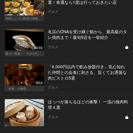
選！食通なら1度は行っておきたい店
グルメ
Vol.11
美味しいうに料理を堪能できる東京の名店
名店のDNAを受け継ぐ鮨から、最高級のタ
レ焼肉まで！最旬9店を一挙紹介
グルメ
Vol.55
東カレ推薦！ 今月の行くべき店
「6,000円以内で飲み放題付き」気心知れ
た仲間との会食に刺さる、旨くてお洒落な
肉ビストロ5選
Vol.9
グルメ
「会食」の極意。
ほっぺが落ちるほどの衝撃！ 一流の挽肉料
理４選
グルメ