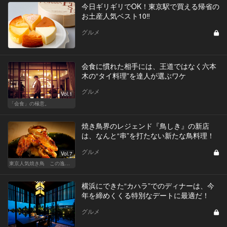
今日ギリギリでOK！東京駅で買える帰省の
お土産人気ベスト10‼
グルメ
会食に慣れた相手には、王道ではなく六本
木の“タイ料理”を達人が選ぶワケ
グルメ
Vol.1
「会食」の極意。
焼き鳥界のレジェンド『鳥しき』の新店
は、なんと“串”を打たない新たな鳥料理！
グルメ
Vol.7
東京人気焼き鳥 この逸品を食べに行きたい
横浜にできた“カハラ”でのディナーは、今
年を締めくくる特別なデートに最適だ！
グルメ