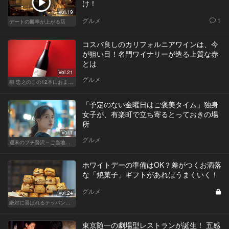
け！
Vol.19
グルメ
1
デートの勝率が上がる店
コスパ良しのカリフォルニアワインは、今
が狙い目！名門ワイナリーが造る上質な赤
とは
Vol.21
グルメ
柳 忠之のこの12本におまかせ
「予定のない金曜日はご褒美タイム」独身
女子が、有楽町で立ち寄るとっておきの場
所
Vol.1
グルメ
週末のプチ贅沢～ご当地グルメ～
ホワイトデーの準備はOK？差がつくお洒落
な「焼菓子」ギフトがあればうまくいく！
グルメ
Vol.24
絶対に喜ばれるテッパン手土産
東京随一の劇場型レストランが誕生！ 五感