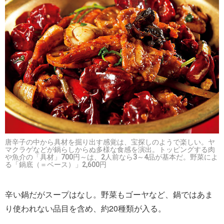
唐辛子の中から具材を掘り出す感覚は、宝探しのようで楽しい。ヤ
マクラゲなどが鍋らしからぬ多様な食感を演出。トッピングする肉
や魚介の「具材」700円～は、2人前なら3～4品が基本だ。野菜によ
る「鍋底（＝ベース）」2,600円
辛い鍋だがスープはなし。野菜もゴーヤなど、鍋ではあま
り使われない品目を含め、約20種類が入る。