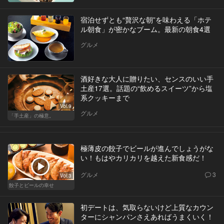
宿泊せずとも“贅沢な朝”を味わえる「ホテ
ル朝食」が密かなブーム。最新の朝食4選
グルメ
酒好きな大人に贈りたい、センスのいい手
土産17選。話題の“飲めるスイーツ”から塩
系クッキーまで
Vol.9
グルメ
「手土産」の極意。
極薄皮の餃子でビールが進んでしょうがな
い！もはやカリカリを越えた新食感だ！
グルメ
3
Vol.3
餃子とビールの幸せ
初デートは、気取らないけど上質なカウン
ターにシャンパンさえあればうまくいく！