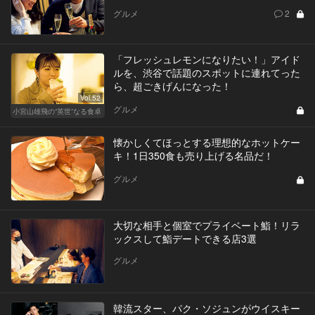
グルメ
2
「フレッシュレモンになりたい！」アイド
ルを、渋谷で話題のスポットに連れてった
ら、超ごきげんになった！
Vol.52
グルメ
小宮山雄飛の“英世”なる食卓
懐かしくてほっとする理想的なホットケー
キ！1日350食も売り上げる名品だ！
グルメ
大切な相手と個室でプライベート鮨！リラ
ックスして鮨デートできる店3選
グルメ
韓流スター、パク・ソジュンがウイスキー