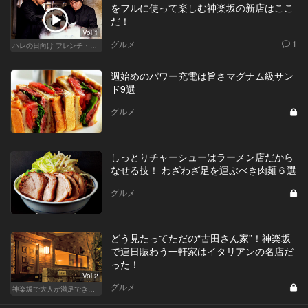
をフルに使って楽しむ神楽坂の新店はここ
だ！
Vol.1
グルメ
1
ハレの日向け フレンチ・高級店
週始めのパワー充電は旨さマグナム級サン
ド9選
グルメ
しっとりチャーシューはラーメン店だから
なせる技！ わざわざ足を運ぶべき肉麺６選
グルメ
どう見たってただの“古田さん家”！神楽坂
で連日賑わう一軒家はイタリアンの名店だ
った！
Vol.2
グルメ
神楽坂で大人が満足できる、おしゃれデート！