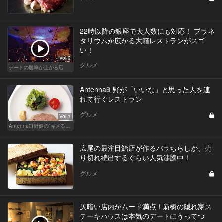
22時以降の銀座で大人数にも対応！ プラネ
タリウムが広がる大箱レストランがスゴ
い！
Vol.9
グルメ
デートの勝率が上がる店
Antenna町野が「いいな」と思った人を連
れて行くレストラン
グルメ
Vol.1
Antenna町野健の"キメる"レストラン
広尾の最注目鮨店が作るバラちらしが、売
り切れ続出するぐらい人気沸騰中！
グルメ
仄暗い店内がムード満点！新橋の隠れ家ス
テーキハウスは本気のデートにうってつ