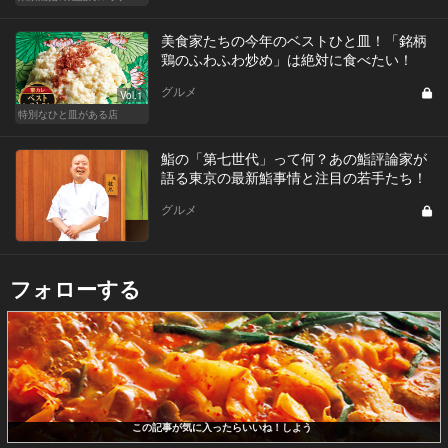
美食家たちの今年のベストひと皿！「銘柄
鶏のふわふわ炒め」は絶対に食べたい！
グルメ
Vol.1
特別なひと皿がある店
鮨の「第七世代」って何？あの鮨評論家が
語る東京の最新鮨事情と注目の若手たち！
グルメ
フォローする
この記事が気に入ったらいいね！しよう