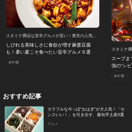
スタミナ満点な旨辛グルメが旨い！東京の人気店
へ Vol.7
しびれる美味しさに食欲が増す麻婆豆腐
スタミナ
も！暑い夏こそ食べたい旨辛グルメ６選
店へ Vol.6
スープま
#中華
強の“シ
#中華
おすすめ記事
カラフルな今っぽ“おはぎ”が大人気！「セ
ンスいい！」を引き出す、最旬手土産3選
グルメ