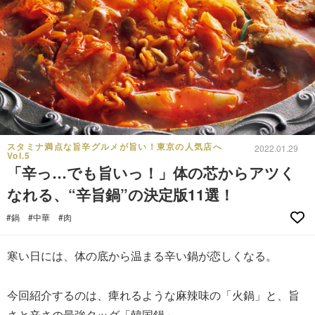
スタミナ満点な旨辛グルメが旨い！東京の人気店へ
2022.01.29
Vol.5
「辛っ…でも旨いっ！」体の芯からアツく
なれる、“辛旨鍋”の決定版11選！
#鍋
#中華
#肉
寒い日には、体の底から温まる辛い鍋が恋しくなる。
今回紹介するのは、痺れるような麻辣味の「火鍋」と、旨
さと辛さの最強タッグ「韓国鍋」。