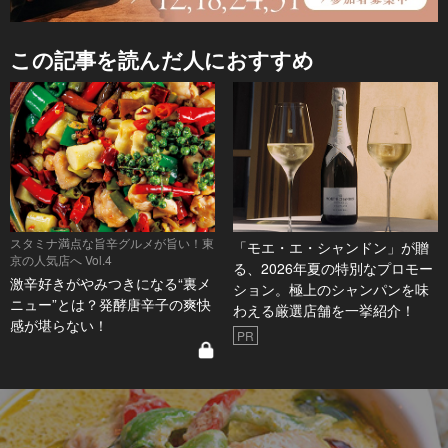
この記事を読んだ人におすすめ
スタミナ満点な旨辛グルメが旨い！東
「モエ・エ・シャンドン」が贈
京の人気店へ Vol.4
る、2026年夏の特別なプロモー
激辛好きがやみつきになる“裏メ
ション。極上のシャンパンを味
ニュー”とは？発酵唐辛子の爽快
わえる厳選店舗を一挙紹介！
感が堪らない！
PR