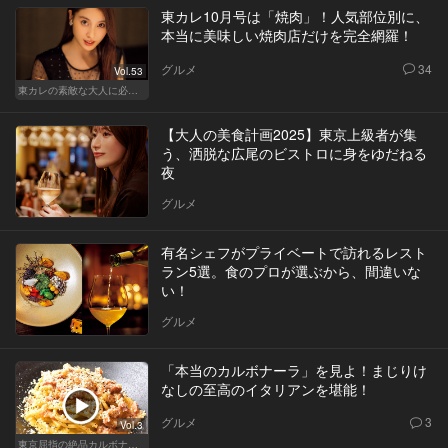
東カレ10月号は「焼肉」！人気部位別に、
本当に美味しい焼肉店だけを完全網羅！
グルメ
34
Vol.53
東カレの素敵な大人に必要なこと
【大人の美食計画2025】東京上級者が集
う、洒脱な広尾のビストロに身をゆだねる
夜
グルメ
有名シェフがプライベートで訪れるレスト
ラン5選。食のプロが選ぶから、間違いな
い！
グルメ
「本当のカルボナーラ」を見よ！まじりけ
なしの至高のイタリアンを堪能！
グルメ
3
Vol.3
東京屈指の絶品カルボナーラ！すぐに行きたくなる美味しい人気店