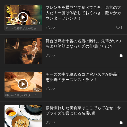
フレンチを横並びで食べてこそ、東京の大
人だ！一度は体験しておくべき、艶やかカ
ウンターフレンチ！
Vol.16
グルメ
1
デートの勝率が上がる店
舞台は麻布十番の名店の離れ。先輩がいつ
もより笑顔になった〆の仕掛けとは？
グルメ
チーズの中で絡めるコク旨パスタが絶品！
恵比寿のチーズレストラン！
グルメ
Vol.4
明らかに違うパスタ・イタリアン
接待慣れした美食家はここでもてなせ！サ
プライズで喜ばせる名店6選
グルメ