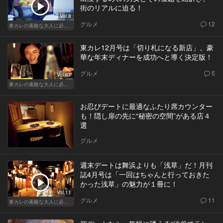
街のリアルに迫る！
Vol.8
グルメ
12
東カレの素敵な大人に必要なこと
東カレ12月号は「切り札になる新店」。豪
華な年末ディナーを成功へと導く決定版！
グルメ
5
Vol.67
東カレの素敵な大人に必要なこと
お忍びデートに最適なふたり席カウンター
も！隠し扉の先に“秘密の空間”がある店４
選
グルメ
週末デートは舞浜よりも「浅草」だ！月刊
誌4月号は「一回はちゃんと行っておきた
かった浅草」の魅力が１冊に！
Vol.11
グルメ
11
東カレの素敵な大人に必要なこと