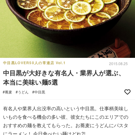
中目黒LOVER50人の常連店 Vol.1
2015.08.25
中目黒が大好きな有名人・業界人が選ぶ、
本当に美味い麺5選
#蕎麦
#うどん
#中目黒
有名人や業界人出没率の高いという中目黒。仕事柄美味し
いものを食べる機会の多い彼、彼女たちにこのエリアでの
おすすめの麺を教えてもらった。お蕎麦にうどんにパスタ
にラーメン！ 今日食べたい麺はどれ?!