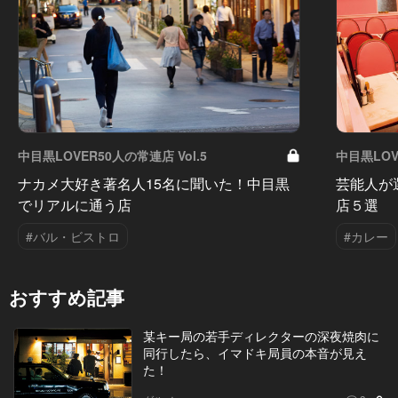
中目黒LOVER50人の常連店 Vol.5
中目黒LOV
ナカメ大好き著名人15名に聞いた！中目黒
芸能人が
でリアルに通う店
店５選
#バル・ビストロ
#カレー
おすすめ記事
某キー局の若手ディレクターの深夜焼肉に
同行したら、イマドキ局員の本音が見え
た！