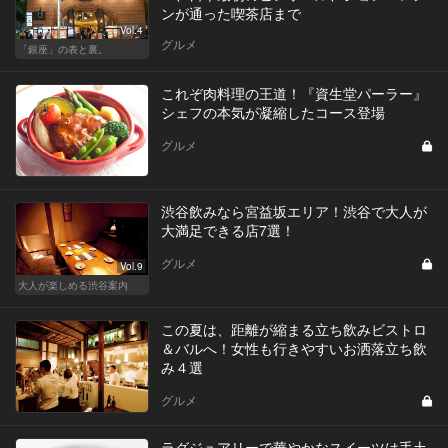
ンが通った喫茶店まで
Vol.4
グルメ
「銀座」の表と裏。
これぞ肉料理の王道！『資生堂パーラー』
シェフの本気が凝縮したコース登場
グルメ
渋谷飲みなら宮益坂エリア！渋谷で大人が
大満足できる店7選！
グルメ
Vol.9
大人が楽しめる渋谷案内
この夏は、距離が縮まる立ち飲みビストロ
＆バルへ！女性も行きやすいお洒落立ち飲
み４選
グルメ
ラグジュアリーで華やかなスイーツは手土