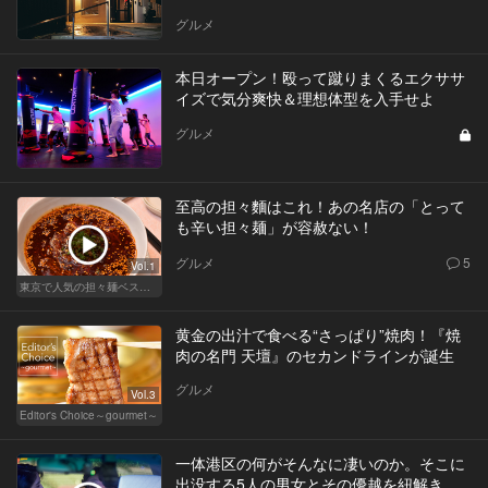
グルメ
​本日オープン！殴って蹴りまくるエクササ
イズで気分爽快＆理想体型を入手せよ
グルメ
至高の担々麵はこれ！あの名店の「とって
も辛い担々麺」が容赦ない！
グルメ
5
Vol.1
東京で人気の担々麺ベストセレクション！
黄金の出汁で食べる“さっぱり”焼肉！『焼
肉の名門 天壇』のセカンドラインが誕生
グルメ
Vol.3
Editor's Choice～gourmet～
一体港区の何がそんなに凄いのか。そこに
出没する5人の男女とその優越を紐解き、