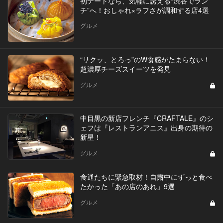
初デートなら、気軽に誘える“渋谷でラン
チ”へ！おしゃれ×ラフさが調和する店4選
グルメ
“サクッ、とろっ”のW食感がたまらない！
超濃厚チーズスイーツを発見
グルメ
中目黒の新店フレンチ『CRAFTALE』のシ
ェフは『レストランアニス』出身の期待の
新星！
グルメ
食通たちに緊急取材！自粛中にずっと食べ
たかった「あの店のあれ」9選
グルメ