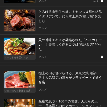
グルメ
3
とろける山形牛の虜に！センス抜群の絶品
イタリアンで、代々木上原の“抜け感”を楽
しむ
グルメ
貝の旨味エキスが凝縮された「ペスカトー
レ」！美味しく作るコツは“煮込み方”だっ
た
Vol.5
グルメ
マネできる名店パスタ
極上の肉が食べられる、東京の焼肉店5
選！人気鮨店の親方がプライベートで通う
名店
Vol.9
グルメ
シェフたちを刺激する店。
銀座で息づく100年の老舗。天ぷらの天
一、日本最初のビアホール、ジョン・レノ