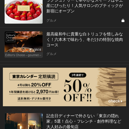
産にぴったり！人気サロンのブティックが
新宿にオープン
グルメ
最高級和牛に貴重な白トリュフを惜しみな
く！六本木で味わう、冬だけの特別な焼肉
コース
Vol.6
グルメ
Editor's Choice～gourmet～
記念日ディナーで外さない「東京の隠れ
家」5選！点心・フレンチ・創作料理など
大人好みの最旬店