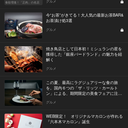
グルメ
食欲増進！「正肉」の名店
今“お茶”がきてる！大人気の最新お茶BAR&
お茶漬け処3選
グルメ
焼き鳥店として日本初！ミシュランの星を
獲得した『銀座バードランド』の魅力を紐
解く
グルメ
この夏、最高にラグジュアリーな食の旅
を。国内６つの「ザ・リッツ・カールト
ン」による、期間限定の美食フェアに注
目！
グルメ
WEB限定！ オリジナルマカロンが作れる
『六本木マカロン』誕生