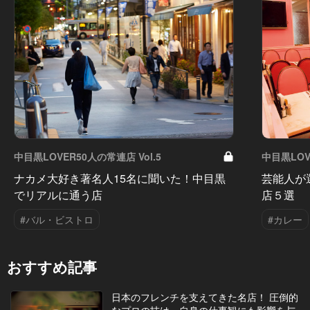
中目黒LOVER50人の常連店 Vol.5
中目黒LOV
ナカメ大好き著名人15名に聞いた！中目黒
芸能人が
でリアルに通う店
店５選
#バル・ビストロ
#カレー
おすすめ記事
日本のフレンチを支えてきた名店！ 圧倒的