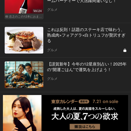
ームパーティーで大活躍間違いなし！
グルメ
Vol.24
柳 忠之のこの12本におまかせ
これは反則！話題のステーキ店で味わう、
熟成肉×フォアグラ×白トリュフが贅沢すぎ
る
グルメ
【謹賀新年】今年の12星座別占い！2025年
の“開運ごはん”で運気を上げよう！
グルメ