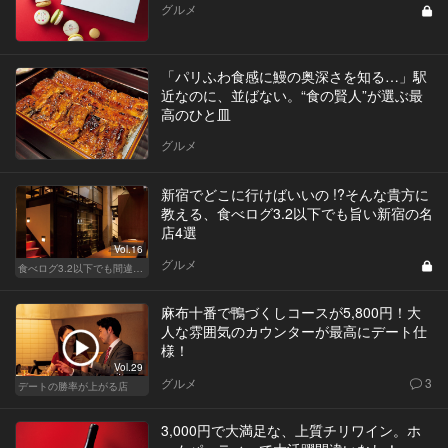
グルメ
「パリふわ食感に鰻の奥深さを知る…」駅
近なのに、並ばない。“食の賢人”が選ぶ最
高のひと皿
グルメ
新宿でどこに行けばいいの !?そんな貴方に
教える、食べログ3.2以下でも旨い新宿の名
店4選
Vol.16
グルメ
食べログ3.2以下でも間違いなく名店！
麻布十番で鴨づくしコースが5,800円！大
人な雰囲気のカウンターが最高にデート仕
様！
Vol.29
グルメ
3
デートの勝率が上がる店
3,000円で大満足な、上質チリワイン。ホ