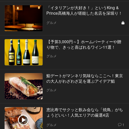
「イタリアンが大好き！」というKing &
Prince髙橋海人が堪能した名店を深堀り！
グルメ
【予算3,000円～】ホームパーティーや贈
り物で、きっと喜ばれるワイン11選！
グルメ
鮨デートがマンネリ気味ならここへ！東京
の大人がわざわざ足を運ぶアイデア鮨
グルメ
恵比寿でサクッと飲み会なら「焼鳥」がち
ょうどいい！人気エリアの厳選4店
グルメ
1