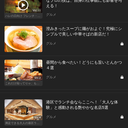
なプロの技は、自身の仕事観にも影響を与
える！
Vol.11
グルメ
ハレの日向け フレンチ・高級店
澄みきったスープに麺がおよぐ！究極にシ
ンプルで美しい中華そばの新店だ！
グルメ
昼間から食べたい！どうにも旨いとんかつ
４選
グルメ
Vol.2
これだけ知ってりゃ、もはや『通』！ 東カレ厳選とんかつ特集
港区でランチ会ならここへ！「大人な体
験」と感動される艶やかな名店5選
グルメ
Vol.4
満足できる大人の港区ランチデート