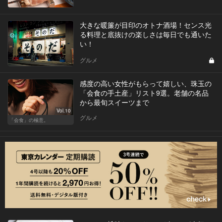
大きな暖簾が目印のオトナ酒場！センス光
る料理と底抜けの楽しさは毎日でも通いた
い！
グルメ
感度の高い女性がもらって嬉しい、珠玉の
「会食の手土産」リスト9選。老舗の名品
から最旬スイーツまで
Vol.10
グルメ
「会食」の極意。