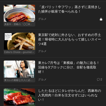
「皮パリッ！中フワッ」蒸さずに直焼きし
た鰻丼が銀座で食べられる！
グルメ
Vol.3
真夜中・禁断の「◯◯丼」
東京駅で絶対に外さない、おすすめの手土
産！帰省時に大人がもらって嬉しいスイー
ツ4選
Vol.8
グルメ
Editor's Choice～gourmet～
東カレ7月号は「東横線」の魅力に迫る！
沿線を3ブロックに分け、全駅を徹底取
材！
Vol.98
グルメ
2
東カレの素敵な大人に必要なこと
したたるほどにタレがからんだ、西麻布の
人気焼肉！白米を注文せずにはいられな
い！
Vol.6