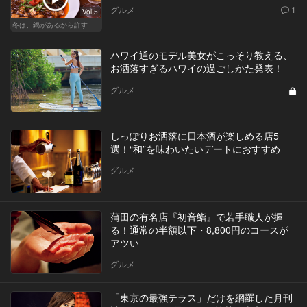
グルメ
1
Vol.5
冬は、鍋があるから許す
ハワイ通のモデル美女がこっそり教える、
お洒落すぎるハワイの過ごしかた発表！
グルメ
しっぽりお洒落に日本酒が楽しめる店5
選！“和”を味わいたいデートにおすすめ
グルメ
蒲田の有名店『初音鮨』で若手職人が握
る！通常の半額以下・8,800円のコースが
アツい
グルメ
「東京の最強テラス」だけを網羅した月刊