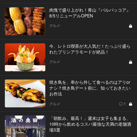
肉塊で盛り上がれ！青山『バルバッコア』
8/5リニューアルOPEN
グルメ
今、レトロ喫茶が大人気だ！たっぷり盛ら
れたプリンアラモードが絶品！
グルメ
焼き鳥を、串から外して食べるのはアリor
ナシ？焼き鳥デート前に、知っておきたい
お作法
グルメ
1
「朝飲み、最高！」週末は女子も集まる、
10時から飲めるコスパ最強な天満の老舗酒
場3選