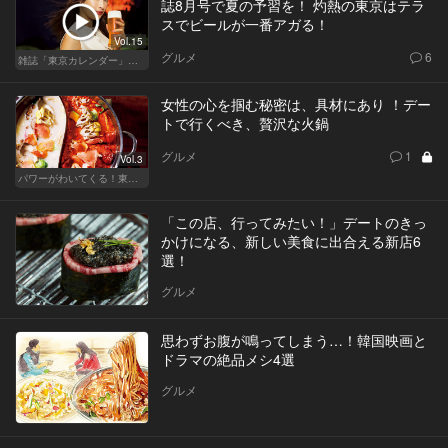
誌8月号で夏の予習を！ 灼熱の東京はテラ
スでビールが一番アガる！
Vol.15
グルメ
6
雑誌「東京カレンダー」特集
女性の心を掴む秘密は、具材にあり ！デー
トで行くべき、贅沢な火鍋
グルメ
1
Vol.3
パワーがわいてくる！東京のおすすめ火鍋
「この店、行ってみたい！」デートのきっ
かけになる、新しい美食に出合える新店6
選！
グルメ
思わずお腹が鳴ってしまう…！韓国映画と
ドラマの絶品メシ4選
グルメ