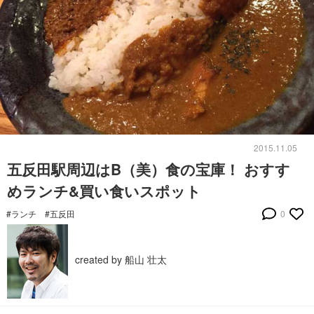
2015.11.05
五反田駅周辺はB（美）食の宝庫！ おすす
めランチ&買い食いスポット
#ランチ
#五反田
0
created by 船山 壮太