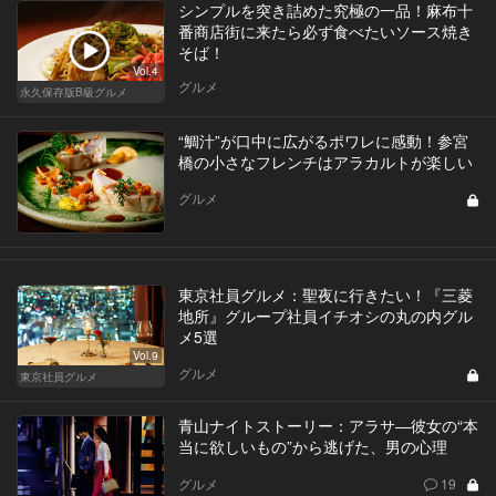
シンプルを突き詰めた究極の一品！麻布十
番商店街に来たら必ず食べたいソース焼き
そば！
Vol.4
グルメ
永久保存版B級グルメ
“鯛汁”が口中に広がるポワレに感動！参宮
橋の小さなフレンチはアラカルトが楽しい
グルメ
東京社員グルメ：聖夜に行きたい！『三菱
地所』グループ社員イチオシの丸の内グル
メ5選
Vol.9
グルメ
東京社員グルメ
青山ナイトストーリー：アラサ―彼女の“本
当に欲しいもの”から逃げた、男の心理
グルメ
19