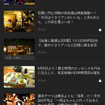
石畳に佇む洋館の存在感は神楽坂随一！
「今日はイタリアンがいいな」と言われた
ら、この店を選ぶべき！
グルメ
【会食に最適な店5選】1人12,000円以内
で、鮨やイタリアンなど記憶に残る名店
グルメ
Vol.4
「会食」の極意。
6月5日より！郷土料理のエッセンスを巧み
に注入した、名店候補の日本料理店が誕生
グルメ
週末デートは舞浜よりも「浅草」だ！月刊
誌4月号は「一回はちゃんと行っておきた
かった浅草」の魅力が１冊に！