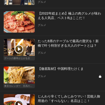
グルメ
【2022年総まとめ】極上の肉グルメが味わ
える人気店、ベスト8はここだ！
グルメ
たった8席のテーブルで最高の贅沢を！新
橋で叶う特別すぎる大人のデートとは？
グルメ
Vol.20
デートの勝率が上がる店
【徹底取材】中国料理たけくま
グルメ
Vol.3
東京カレンダー 至高の名店シリーズ
じんわり辛くてしみじみウマい！芸能人御
用達の「すべらない」名店はここ！